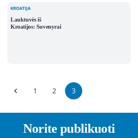
KROATIJA
Lauktuvės iš
Kroatijos: Suvenyrai
1
2
3
Norite publikuoti