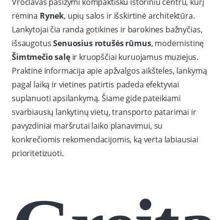
Vroclavas pasižymi kompaktišku istoriniu centru, kurį
rėmina
Rynek
, upių salos ir išskirtinė architektūra.
Lankytojai čia randa gotikines ir barokines bažnyčias,
išsaugotus
Senuosius rotušės rūmus
, modernistinę
Šimtmečio salę
ir kruopščiai kuruojamus muziejus.
Praktinė informacija apie apžvalgos aikšteles, lankymą
pagal laiką ir vietines patirtis padeda efektyviai
suplanuoti apsilankymą. Šiame gide pateikiami
svarbiausių lankytinų vietų, transporto patarimai ir
pavyzdiniai maršrutai laiko planavimui, su
konkrečiomis rekomendacijomis, ką verta labiausiai
prioritetizuoti.