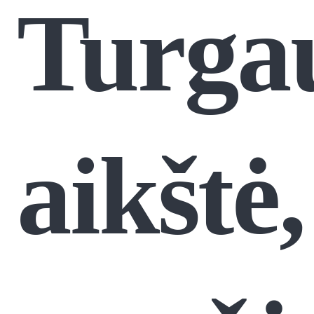
Turga
aikštė,