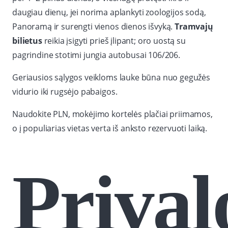
daugiau dienų, jei norima aplankyti zoologijos sodą,
Panoramą ir surengti vienos dienos išvyką.
Tramvajų
bilietus
reikia įsigyti prieš įlipant; oro uostą su
pagrindine stotimi jungia autobusai 106/206.
Geriausios sąlygos veikloms lauke būna nuo gegužės
vidurio iki rugsėjo pabaigos.
Naudokite PLN, mokėjimo kortelės plačiai priimamos,
o į populiarias vietas verta iš anksto rezervuoti laiką.
Priva