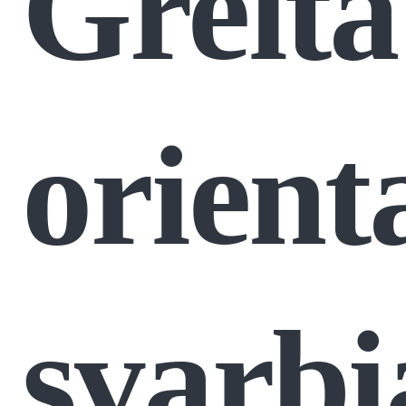
Greita
orient
svarbi