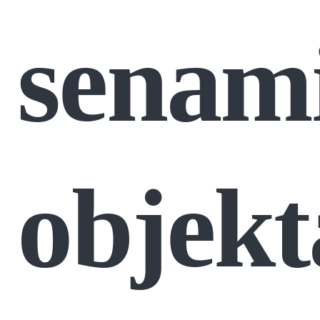
senami
objekt