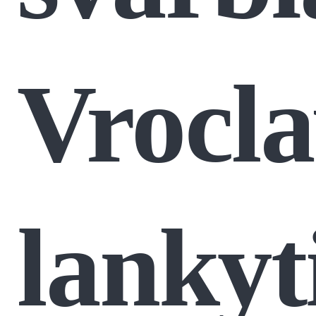
Vrocl
lankyt