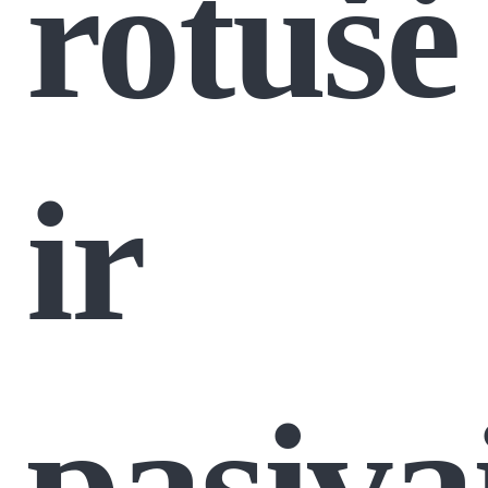
rotušė
ir
pasiva