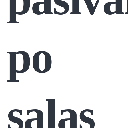
po
salas