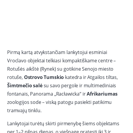
Pirmą kartą atvykstančiam lankytojui esminiai
Vroclavo objektai telkiasi kompaktiškame centre –
Rotušės aikštė (Rynek) su gotikine Senojo miesto
rotuše,
Ostrovo Tumskio
katedra ir Atgailos tiltas,
Šimtmečio salė
su savo pergole ir multimediniais
fontanais, Panorama „Racławicka“ ir
Afrikariumas
zoologijos sode – viską patogu pasiekti patikimu
tramvajų tinklu.
Lankytojai turėtų skirti pirmenybę šiems objektams
per 1–2 pilnas dienas, o viešnagę pratęsti iki 3 ir