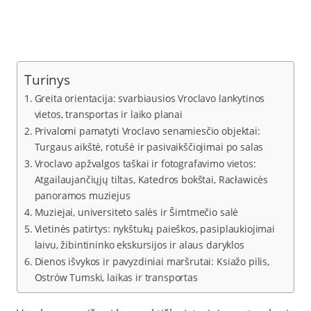
Turinys
Greita orientacija: svarbiausios Vroclavo lankytinos
vietos, transportas ir laiko planai
Privalomi pamatyti Vroclavo senamiesčio objektai:
Turgaus aikštė, rotušė ir pasivaikščiojimai po salas
Vroclavo apžvalgos taškai ir fotografavimo vietos:
Atgailaujančiųjų tiltas, Katedros bokštai, Racławicės
panoramos muziejus
Muziejai, universiteto salės ir Šimtmečio salė
Vietinės patirtys: nykštukų paieškos, pasiplaukiojimai
laivu, žibintininko ekskursijos ir alaus daryklos
Dienos išvykos ir pavyzdiniai maršrutai: Ksiažo pilis,
Ostrów Tumski, laikas ir transportas