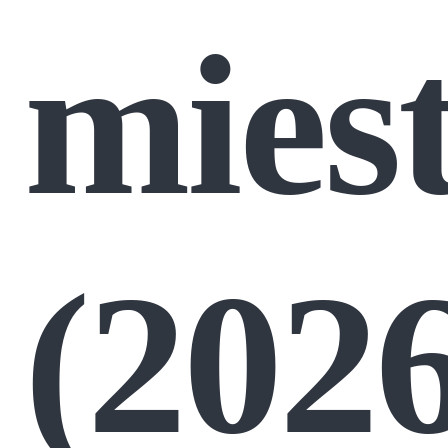
mies
(202