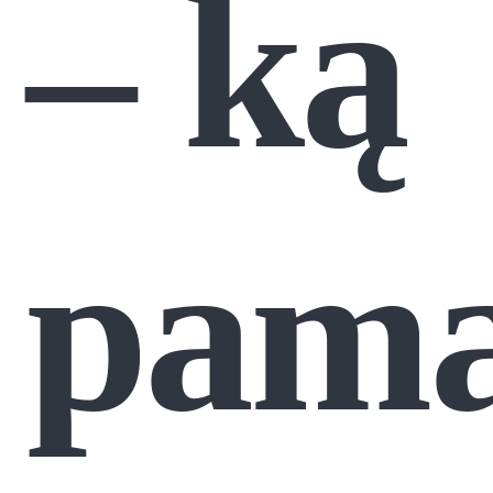
– ką
pama