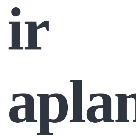
ir
apla