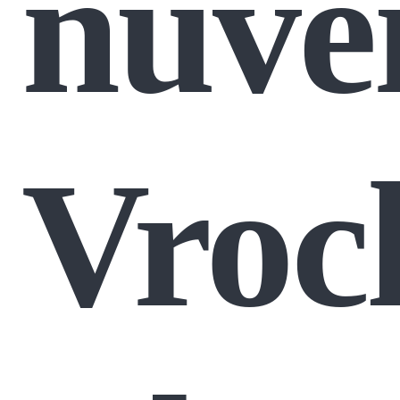
nuvei
Vroc