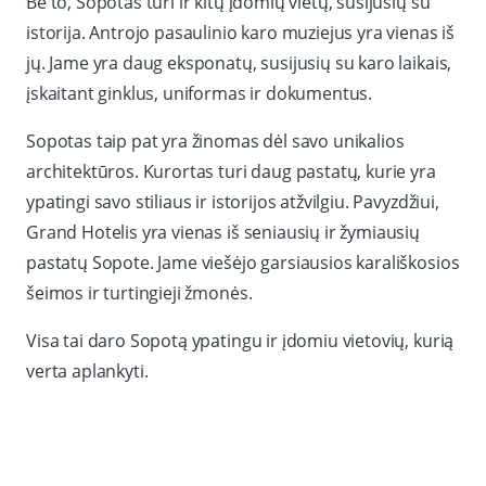
Be to, Sopotas turi ir kitų įdomių vietų, susijusių su
istorija. Antrojo pasaulinio karo muziejus yra vienas iš
jų. Jame yra daug eksponatų, susijusių su karo laikais,
įskaitant ginklus, uniformas ir dokumentus.
Sopotas taip pat yra žinomas dėl savo unikalios
architektūros. Kurortas turi daug pastatų, kurie yra
ypatingi savo stiliaus ir istorijos atžvilgiu. Pavyzdžiui,
Grand Hotelis yra vienas iš seniausių ir žymiausių
pastatų Sopote. Jame viešėjo garsiausios karališkosios
šeimos ir turtingieji žmonės.
Visa tai daro Sopotą ypatingu ir įdomiu vietovių, kurią
verta aplankyti.