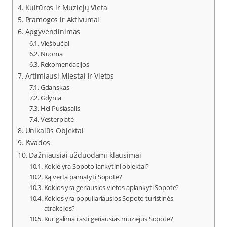
Kultūros ir Muziejų Vieta
Pramogos ir Aktivumai
Apgyvendinimas
Viešbučiai
Nuoma
Rekomendacijos
Artimiausi Miestai ir Vietos
Gdanskas
Gdynia
Hel Pusiasalis
Vesterplatė
Unikalūs Objektai
Išvados
Dažniausiai užduodami klausimai
Kokie yra Sopoto lankytini objektai?
Ką verta pamatyti Sopote?
Kokios yra geriausios vietos aplankyti Sopote?
Kokios yra populiariausios Sopoto turistinės
atrakcijos?
Kur galima rasti geriausias muziejus Sopote?