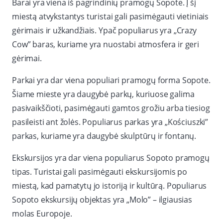
Barai yra viena iš pagrindinių pramogų Sopote. Į šį
miestą atvykstantys turistai gali pasimėgauti vietiniais
gėrimais ir užkandžiais. Ypač populiarus yra „Crazy
Cow” baras, kuriame yra nuostabi atmosfera ir geri
gėrimai.
Parkai yra dar viena populiari pramogų forma Sopote.
Šiame mieste yra daugybė parkų, kuriuose galima
pasivaikščioti, pasimėgauti gamtos grožiu arba tiesiog
pasileisti ant žolės. Populiarus parkas yra „Kościuszki”
parkas, kuriame yra daugybė skulptūrų ir fontanų.
Ekskursijos yra dar viena populiarus Sopoto pramogų
tipas. Turistai gali pasimėgauti ekskursijomis po
miestą, kad pamatytų jo istoriją ir kultūrą. Populiarus
Sopoto ekskursijų objektas yra „Molo” – ilgiausias
molas Europoje.