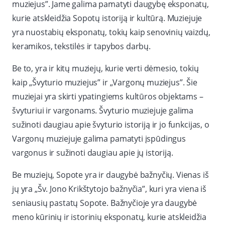
muziejus”. Jame galima pamatyti daugybę eksponatų,
kurie atskleidžia Sopotų istoriją ir kultūrą. Muziejuje
yra nuostabių eksponatų, tokių kaip senovinių vaizdų,
keramikos, tekstilės ir tapybos darbų.
Be to, yra ir kitų muziejų, kurie verti dėmesio, tokių
kaip „Švyturio muziejus” ir „Vargonų muziejus”. Šie
muziejai yra skirti ypatingiems kultūros objektams –
švyturiui ir vargonams. Švyturio muziejuje galima
sužinoti daugiau apie švyturio istoriją ir jo funkcijas, o
Vargonų muziejuje galima pamatyti įspūdingus
vargonus ir sužinoti daugiau apie jų istoriją.
Be muziejų, Sopote yra ir daugybė bažnyčių. Vienas iš
jų yra „Šv. Jono Krikštytojo bažnyčia”, kuri yra viena iš
seniausių pastatų Sopote. Bažnyčioje yra daugybė
meno kūrinių ir istorinių eksponatų, kurie atskleidžia