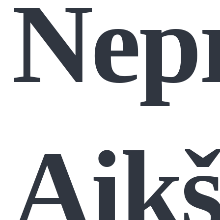
Nep
Aikš