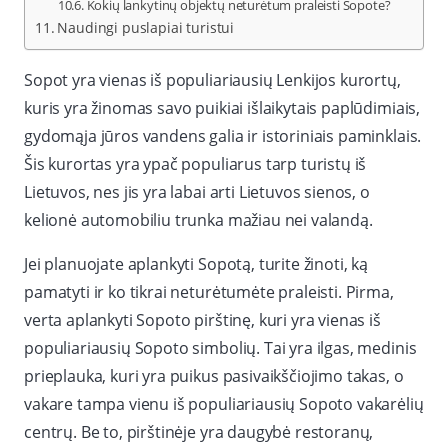
Kokių lankytinų objektų neturėtum praleisti Sopote?
Naudingi puslapiai turistui
Sopot yra vienas iš populiariausių Lenkijos kurortų,
kuris yra žinomas savo puikiai išlaikytais paplūdimiais,
gydomąja jūros vandens galia ir istoriniais paminklais.
Šis kurortas yra ypač populiarus tarp turistų iš
Lietuvos, nes jis yra labai arti Lietuvos sienos, o
kelionė automobiliu trunka mažiau nei valandą.
Jei planuojate aplankyti Sopotą, turite žinoti, ką
pamatyti ir ko tikrai neturėtumėte praleisti. Pirma,
verta aplankyti Sopoto pirštinę, kuri yra vienas iš
populiariausių Sopoto simbolių. Tai yra ilgas, medinis
prieplauka, kuri yra puikus pasivaikščiojimo takas, o
vakare tampa vienu iš populiariausių Sopoto vakarėlių
centrų. Be to, pirštinėje yra daugybė restoranų,