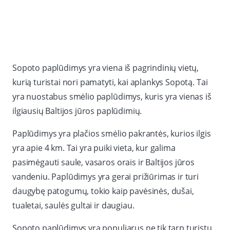
Sopoto paplūdimys yra viena iš pagrindinių vietų,
kurią turistai nori pamatyti, kai aplankys Sopotą. Tai
yra nuostabus smėlio paplūdimys, kuris yra vienas iš
ilgiausių Baltijos jūros paplūdimių.
Paplūdimys yra plačios smėlio pakrantės, kurios ilgis
yra apie 4 km. Tai yra puiki vieta, kur galima
pasimėgauti saule, vasaros orais ir Baltijos jūros
vandeniu. Paplūdimys yra gerai prižiūrimas ir turi
daugybę patogumų, tokio kaip pavėsinės, dušai,
tualetai, saulės gultai ir daugiau.
Sopoto paplūdimys yra populiarus ne tik tarp turistų,