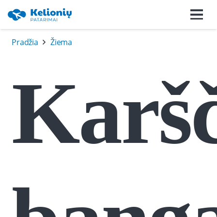
Pradžia
Žiema
Karšč