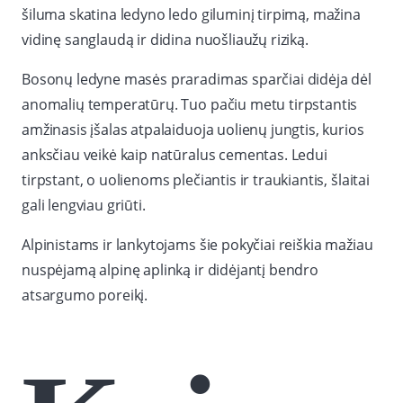
šiluma skatina ledyno ledo giluminį tirpimą, mažina
vidinę sanglaudą ir didina nuošliaužų riziką.
Bosonų ledyne masės praradimas sparčiai didėja dėl
anomalių temperatūrų. Tuo pačiu metu tirpstantis
amžinasis įšalas atpalaiduoja uolienų jungtis, kurios
anksčiau veikė kaip natūralus cementas. Ledui
tirpstant, o uolienoms plečiantis ir traukiantis, šlaitai
gali lengviau griūti.
Alpinistams ir lankytojams šie pokyčiai reiškia mažiau
nuspėjamą alpinę aplinką ir didėjantį bendro
atsargumo poreikį.