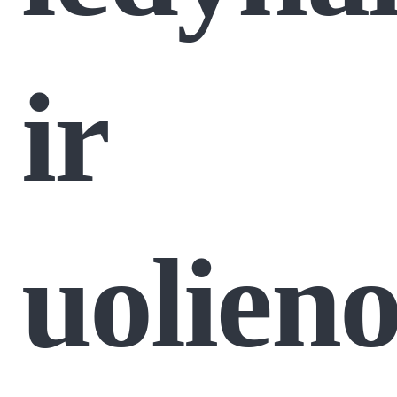
ir
uolieno