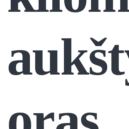
aukšt
oras