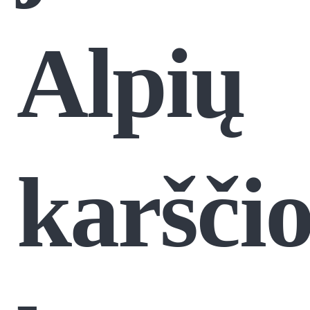
Alpių
karšči