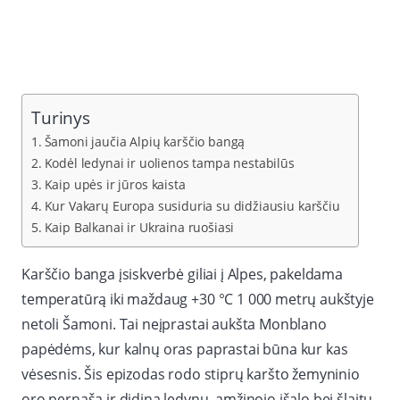
Turinys
Šamoni jaučia Alpių karščio bangą
Kodėl ledynai ir uolienos tampa nestabilūs
Kaip upės ir jūros kaista
Kur Vakarų Europa susiduria su didžiausiu karščiu
Kaip Balkanai ir Ukraina ruošiasi
Karščio banga įsiskverbė giliai į Alpes, pakeldama
temperatūrą iki maždaug +30 °C 1 000 metrų aukštyje
netoli Šamoni. Tai neįprastai aukšta Monblano
papėdėms, kur kalnų oras paprastai būna kur kas
vėsesnis. Šis epizodas rodo stiprų karšto žemyninio
oro pernašą ir didina ledynų, amžinojo įšalo bei šlaitų