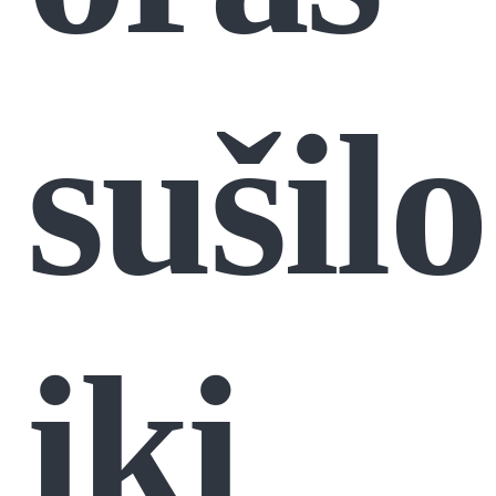
sušilo
iki