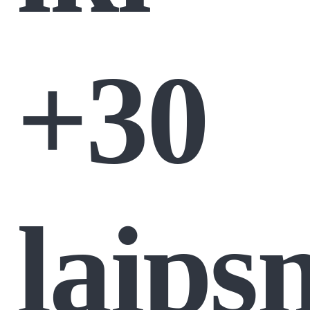
+30
laips