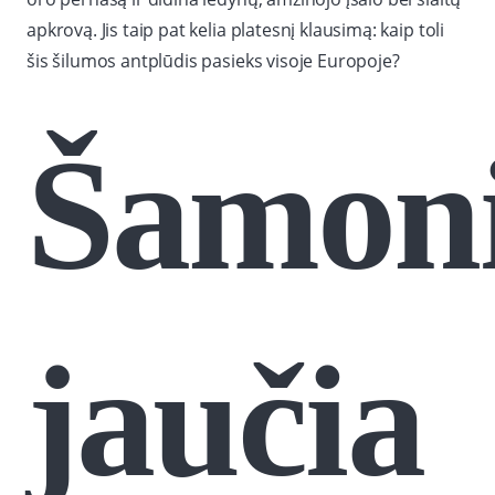
apkrovą. Jis taip pat kelia platesnį klausimą: kaip toli
šis šilumos antplūdis pasieks visoje Europoje?
Šamon
jaučia