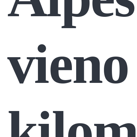
vieno
kilom