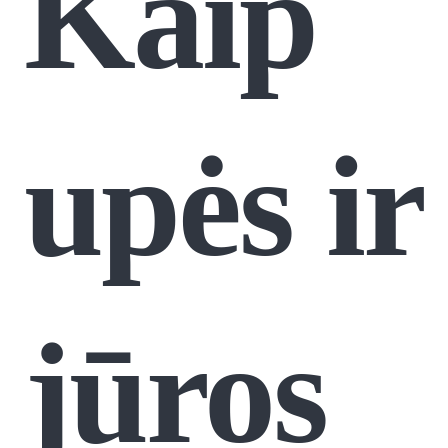
Kaip
upės ir
jūros