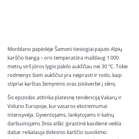
Monblano papėdėje Šamoni tiesiogiai pajuto Alpių
karščio bangą – oro temperatūra maždaug 1 000
metrų virš jūros lygio pakilo aukščiau nei 30 °C. Tokie
rodmenys šiam aukščiui yra neįprasti ir rodo, kaip
stipriai karštas žemyninis oras įsiskverbė į slėnį.
Šis epizodas atitinka platesnę tendenciją Vakarų ir
Vidurio Europoje, kur vasaros ekstremumai
intensyvėja. Gyventojams, lankytojams ir kalnų
darbuotojams žinia aiški: įprastinė kasdienė veikla
dabar reikalauja didesnio karščio suvokimo.