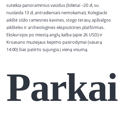
suteikia panoraminius vaizdus (bilietai ~20 zł, su
nuolaida 13 zł, antradieniais nemokamai). Kolegiacki
aikštė siūlo ramesnes kavines, stogo terasų apžvalgos
aikšteles ir archeologines ekspozicines platformas.
Ekskursijos po miestą anglų kalba (apie 26 USD) ir
Kroasano muziejaus kepimo pasirodymai (vasarą
14:00) šias patirtis sujungia į vieną visumą.
Parkai