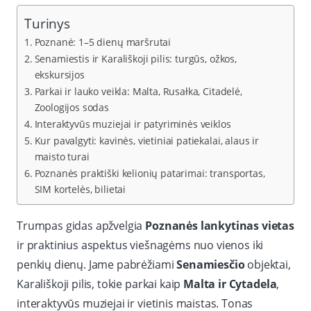
Turinys
Poznanė: 1–5 dienų maršrutai
Senamiestis ir Karališkoji pilis: turgūs, ožkos,
ekskursijos
Parkai ir lauko veikla: Malta, Rusałka, Citadelė,
Zoologijos sodas
Interaktyvūs muziejai ir patyriminės veiklos
Kur pavalgyti: kavinės, vietiniai patiekalai, alaus ir
maisto turai
Poznanės praktiški kelionių patarimai: transportas,
SIM kortelės, bilietai
Trumpas gidas apžvelgia
Poznanės lankytinas vietas
ir praktinius aspektus viešnagėms nuo vienos iki
penkių dienų. Jame pabrėžiami
Senamiesčio
objektai,
Karališkoji pilis, tokie parkai kaip
Malta ir Cytadela
,
interaktyvūs muziejai ir vietinis maistas. Tonas