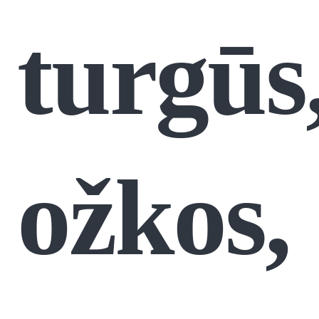
turgūs
ožkos,