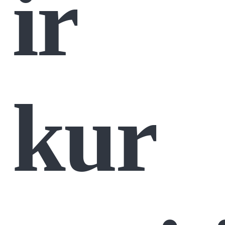
ir
kur