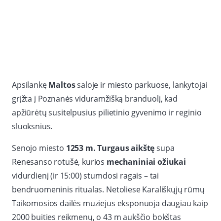
Apsilankę
Maltos
saloje ir miesto parkuose, lankytojai
grįžta į Poznanės viduramžišką branduolį, kad
apžiūrėtų susitelpusius pilietinio gyvenimo ir reginio
sluoksnius.
Senojo miesto
1253 m. Turgaus aikštę
supa
Renesanso rotušė, kurios
mechaniniai ožiukai
vidurdienį (ir 15:00) stumdosi ragais – tai
bendruomeninis ritualas. Netoliese Karališkųjų rūmų
Taikomosios dailės muziejus eksponuoja daugiau kaip
2000 buities reikmenų, o 43 m aukščio bokštas