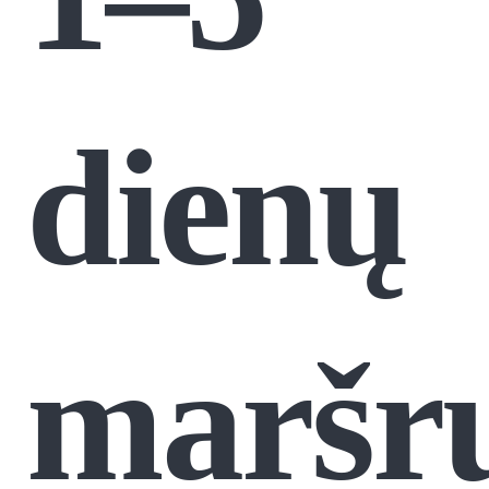
dienų
maršru