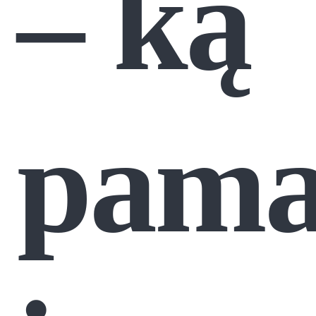
– ką
pama