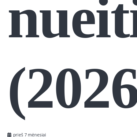
nueit
(2026
prieš 7 mėnesiai