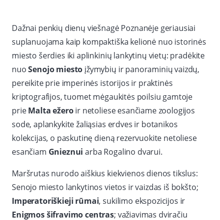
Dažnai penkių dienų viešnagė Poznanėje geriausiai
suplanuojama kaip kompaktiška kelionė nuo istorinės
miesto šerdies iki aplinkinių lankytinų vietų: pradėkite
nuo
Senojo miesto
įžymybių ir panoraminių vaizdų,
pereikite prie imperinės istorijos ir praktinės
kriptografijos, tuomet mėgaukitės poilsiu gamtoje
prie
Malta ežero
ir netoliese esančiame zoologijos
sode, aplankykite žaliąsias erdves ir botanikos
kolekcijas, o paskutinę dieną rezervuokite netoliese
esančiam
Gnieznui
arba Rogalino dvarui.
Maršrutas nurodo aiškius kiekvienos dienos tikslus:
Senojo miesto lankytinos vietos ir vaizdas iš bokšto;
Imperatoriškieji rūmai
, sukilimo ekspozicijos ir
Enigmos šifravimo centras
; važiavimas dviračiu