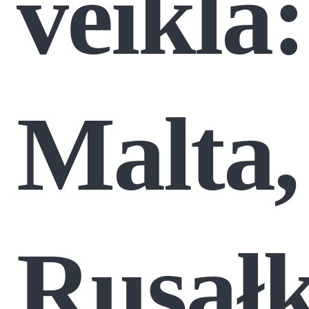
veikla:
Malta,
Rusałk