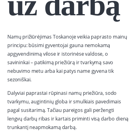
už darbą
Namų prižiūrėjimas Toskanoje veikia paprasto mainų
principu: būsimi gyventojai gauna nemokamą
apgyvendinimą vilose ir istorinėse valdose, o
savininkai – patikimą priežiūrą ir tvarkymą savo
nebuvimo metu arba kai patys name gyvena tik
sezoniškai.
Dalyviai paprastai rūpinasi namų priežiūra, sodo
tvarkymu, augintinių globa ir smulkiais pavedimais
pagal susitarimą. Tačiau pareigos gali peržengti
lengvų darbų ribas ir kartais priminti visą darbo dieną
trunkantį neapmokamą darbą.