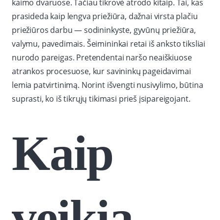
kaimo dvaruose. Tačiau tikrovė atrodo kitaip. Tai, kas
prasideda kaip lengva priežiūra, dažnai virsta plačiu
priežiūros darbu — sodininkyste, gyvūnų priežiūra,
valymu, pavedimais. Šeimininkai retai iš anksto tiksliai
nurodo pareigas. Pretendentai naršo neaiškiuose
atrankos procesuose, kur savininkų pageidavimai
lemia patvirtinimą. Norint išvengti nusivylimo, būtina
suprasti, ko iš tikrųjų tikimasi prieš įsipareigojant.
Kaip
veikia