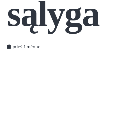
sąlyga
prieš 1 mėnuo