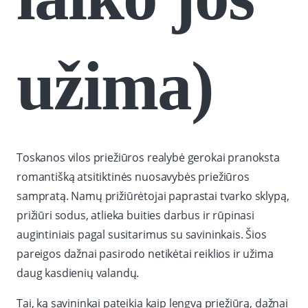
užima)
Toskanos vilos priežiūros realybė gerokai pranoksta
romantišką atsitiktinės nuosavybės priežiūros
sampratą. Namų prižiūrėtojai paprastai tvarko sklypą,
prižiūri sodus, atlieka buities darbus ir rūpinasi
augintiniais pagal susitarimus su savininkais. Šios
pareigos dažnai pasirodo netikėtai reiklios ir užima
daug kasdienių valandų.
Tai, ką savininkai pateikia kaip lengvą priežiūrą, dažnai