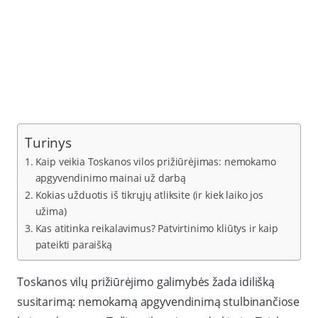
Turinys
Kaip veikia Toskanos vilos prižiūrėjimas: nemokamo
apgyvendinimo mainai už darbą
Kokias užduotis iš tikrųjų atliksite (ir kiek laiko jos
užima)
Kas atitinka reikalavimus? Patvirtinimo kliūtys ir kaip
pateikti paraišką
Toskanos vilų prižiūrėjimo galimybės žada idilišką
susitarimą: nemokamą apgyvendinimą stulbinančiose