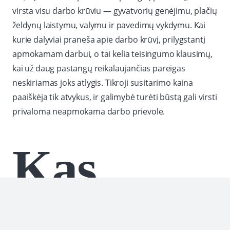
virsta visu darbo krūviu — gyvatvorių genėjimu, plačių
želdynų laistymu, valymu ir pavedimų vykdymu. Kai
kurie dalyviai praneša apie darbo krūvį, prilygstantį
apmokamam darbui, o tai kelia teisingumo klausimų,
kai už daug pastangų reikalaujančias pareigas
neskiriamas joks atlygis. Tikroji susitarimo kaina
paaiškėja tik atvykus, ir galimybė turėti būstą gali virsti
privaloma neapmokama darbo prievole.
Kas