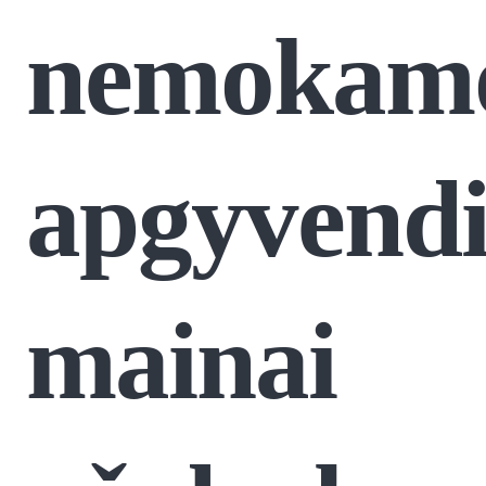
nemokam
apgyvend
mainai