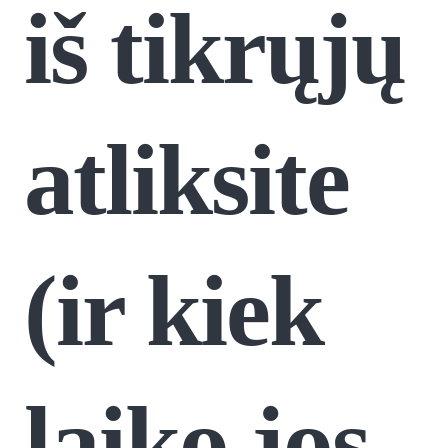
iš tikrųjų
atliksite
(ir kiek
laiko jos