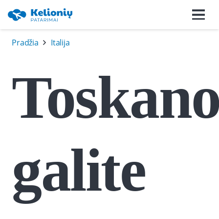
Pradžia
Italija
Toskano
galite