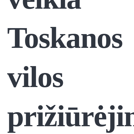
Toskanos
vilos
prižiūrėji