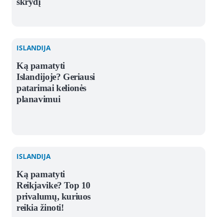
skrydį
ISLANDIJA
Ką pamatyti
Islandijoje? Geriausi
patarimai kelionės
planavimui
ISLANDIJA
Ką pamatyti
Reikjavike? Top 10
privalumų, kuriuos
reikia žinoti!