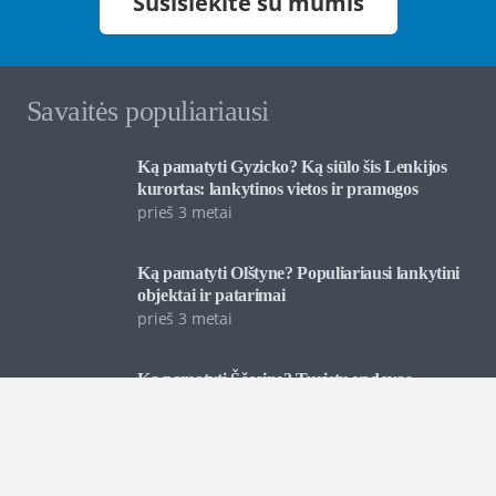
Susisiekite su mumis
Savaitės populiariausi
Ką pamatyti Gyzicko? Ką siūlo šis Lenkijos
kurortas: lankytinos vietos ir pramogos
prieš 3 metai
Ką pamatyti Olštyne? Populiariausi lankytini
objektai ir patarimai
prieš 3 metai
Ką pamatyti Ščecine? Turistų vadovas
prieš 3 metai
Suvenyrai ir lauktuvės iš Čekijos: Ką reikia