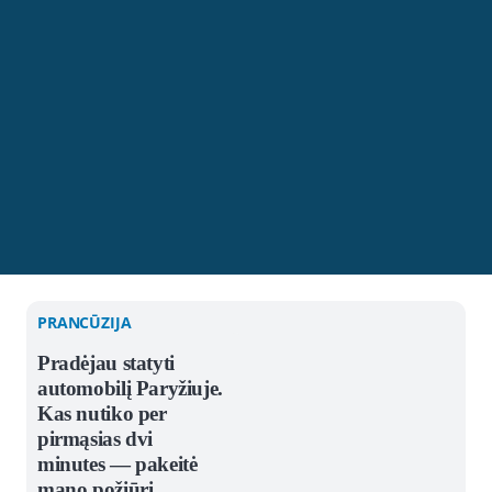
PRANCŪZIJA
Pradėjau statyti
automobilį Paryžiuje.
Kas nutiko per
pirmąsias dvi
minutes — pakeitė
mano požiūrį