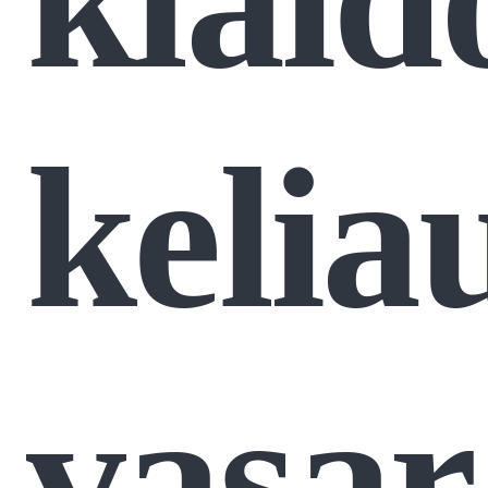
kelia
vasar