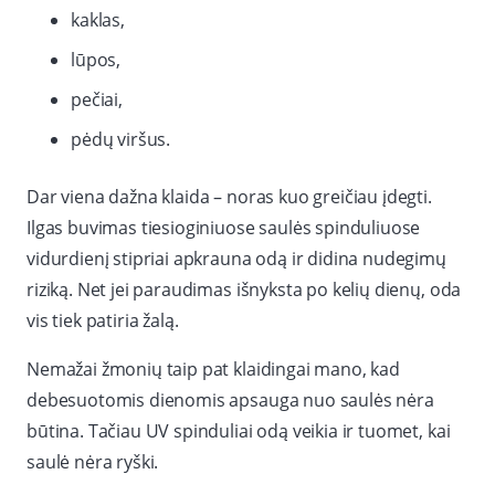
kaklas,
lūpos,
pečiai,
pėdų viršus.
Dar viena dažna klaida – noras kuo greičiau įdegti.
Ilgas buvimas tiesioginiuose saulės spinduliuose
vidurdienį stipriai apkrauna odą ir didina nudegimų
riziką. Net jei paraudimas išnyksta po kelių dienų, oda
vis tiek patiria žalą.
Nemažai žmonių taip pat klaidingai mano, kad
debesuotomis dienomis apsauga nuo saulės nėra
būtina. Tačiau UV spinduliai odą veikia ir tuomet, kai
saulė nėra ryški.