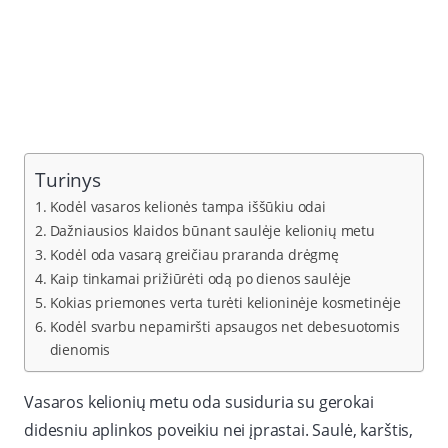
Turinys
Kodėl vasaros kelionės tampa iššūkiu odai
Dažniausios klaidos būnant saulėje kelionių metu
Kodėl oda vasarą greičiau praranda drėgmę
Kaip tinkamai prižiūrėti odą po dienos saulėje
Kokias priemones verta turėti kelioninėje kosmetinėje
Kodėl svarbu nepamiršti apsaugos net debesuotomis
dienomis
Vasaros kelionių metu oda susiduria su gerokai
didesniu aplinkos poveikiu nei įprastai. Saulė, karštis,