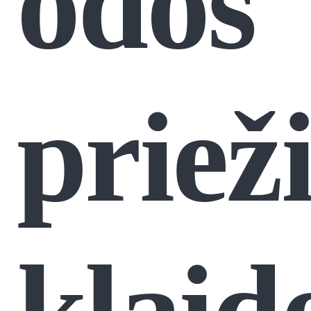
odos
priež
klaid