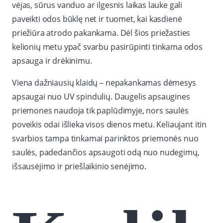
vėjas, sūrus vanduo ar ilgesnis laikas lauke gali
paveikti odos būklę net ir tuomet, kai kasdienė
priežiūra atrodo pakankama. Dėl šios priežasties
kelionių metu ypač svarbu pasirūpinti tinkama odos
apsauga ir drėkinimu.
Viena dažniausių klaidų – nepakankamas dėmesys
apsaugai nuo UV spindulių. Daugelis apsaugines
priemones naudoja tik paplūdimyje, nors saulės
poveikis odai išlieka visos dienos metu. Keliaujant itin
svarbios tampa tinkamai parinktos priemonės nuo
saulės, padedančios apsaugoti odą nuo nudegimų,
išsausėjimo ir priešlaikinio senėjimo.