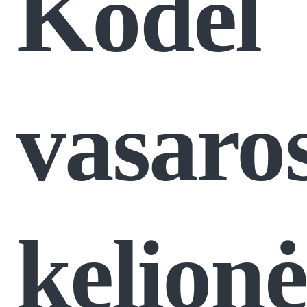
Kodėl
vasaro
kelionė