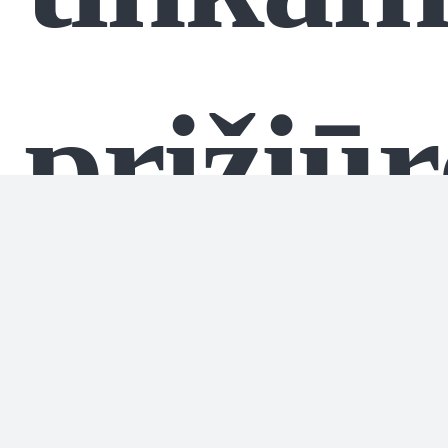
prižiūr
odą po