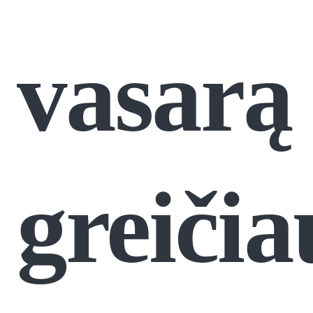
vasarą
greičia