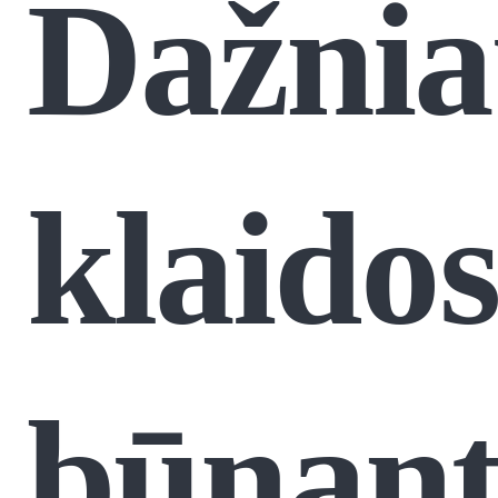
Dažnia
klaidos
būnan