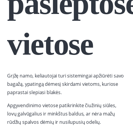
paslėptos
vietose
Grįžę namo, keliautojai turi sistemingai apžiūrėti savo
bagažą, ypatingą dėmesį skirdami vietoms, kuriose
paprastai slepiasi blakės.
Apgyvendinimo vietose patikrinkite čiužinių siūles,
lovų galvūgalius ir minkštus baldus, ar nėra mažų
rūdžių spalvos dėmių ir nusilupusių odelių.