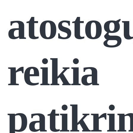
atostog
reikia
patikrin