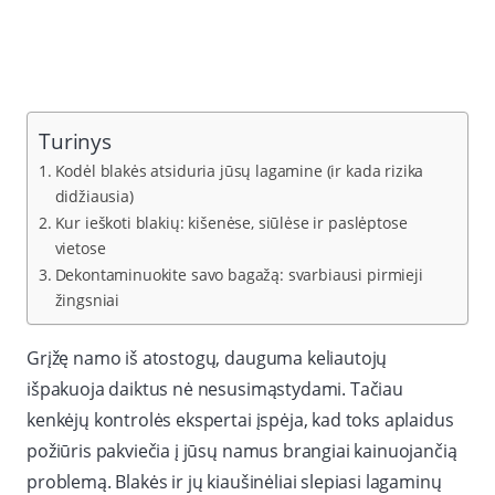
Turinys
Kodėl blakės atsiduria jūsų lagamine (ir kada rizika
didžiausia)
Kur ieškoti blakių: kišenėse, siūlėse ir paslėptose
vietose
Dekontaminuokite savo bagažą: svarbiausi pirmieji
žingsniai
Grįžę namo iš atostogų, dauguma keliautojų
išpakuoja daiktus nė nesusimąstydami. Tačiau
kenkėjų kontrolės ekspertai įspėja, kad toks aplaidus
požiūris pakviečia į jūsų namus brangiai kainuojančią
problemą. Blakės ir jų kiaušinėliai slepiasi lagaminų