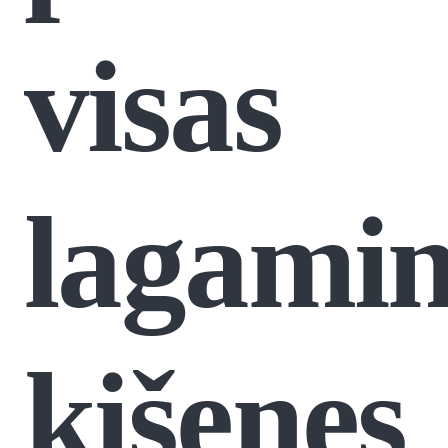
visas
lagami
kišenes