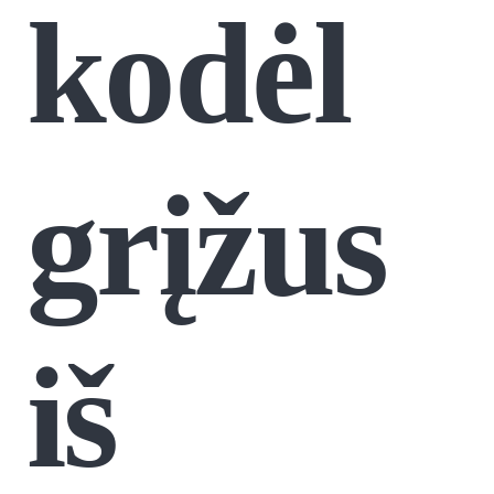
kodėl
grįžus
iš