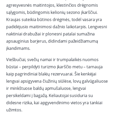
agresyvesnės maitintojos, klestinčios drėgnomis
sąlygomis, būdingomis kelionių sezono įkarščiui.
Kraujas suteikia būtinos drėgmės, todėl vasara yra
padidėjusio maitinimosi dažnio laikotarpis. Lengvesni
naktiniai drabužiai ir plonesni patalai sumažina
apsauginius barjerus, didindami pažeidžiamumą
įkandimams.
Viešbučiai, svečių namai ir trumpalaikės nuomos
būstai – perpildyti turizmo įkarščio metu – tarnauja
kaip pagrindiniai blakių rezervuarai. Šie kenkėjai
lengvai apsigyvena čiužinių siūlėse, lovų galvūgaliuose
ir minkštuose baldų apmušaluose, lengvai
persikeldami į bagažą. Keliautojai susiduria su
didesne rizika, kai apgyvendinimo vietos yra tankiai
užimtos.