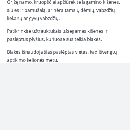
Grįžę namo, kruopščiai apžiūrėkite lagamino kišenes,
siūles ir pamušalą, ar nėra tamsių dėmių, vabzdžių
liekanų ar gyvų vabzdžių.
Patikrinkite užtrauktukais užsegamas kišenes ir
paslėptus plyšius, kuriuose susitelkia blakės.
Blakės išnaudoja šias paslėptas vietas, kad išvengtų
aptikimo kelionės metu.
Metodiška apžiūra, nukreipta į šias konkrečias vietas,
ženkliai sumažina riziką įsivežti užkratą į namus ir
užkerta kelią greitiems dauginimosi ciklams.
Dekontam