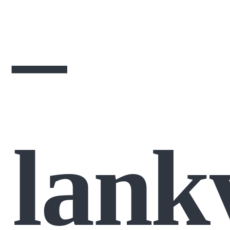
–
lank