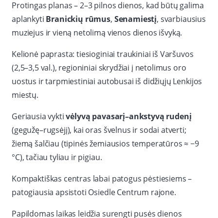
Protingas planas – 2–3 pilnos dienos, kad būtų galima
aplankyti
Branickių rūmus
,
Senamiestį
, svarbiausius
muziejus ir vieną netolimą vienos dienos išvyką.
Kelionė paprasta: tiesioginiai traukiniai iš Varšuvos
(2,5–3,5 val.), regioniniai skrydžiai į netolimus oro
uostus ir tarpmiestiniai autobusai iš didžiųjų Lenkijos
miestų.
Geriausia vykti
vėlyvą pavasarį–ankstyvą rudenį
(gegužę–rugsėjį), kai oras švelnus ir sodai atverti;
žiemą šalčiau (tipinės žemiausios temperatūros ≈ −9
°C), tačiau tyliau ir pigiau.
Kompaktiškas centras labai patogus pėstiesiems –
patogiausia apsistoti Osiedle Centrum rajone.
Papildomas laikas leidžia surengti pusės dienos