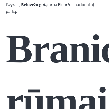
išvykas į
Belovežo girią
arba Biebržos nacionalinį
parką.
Brani
rūmai