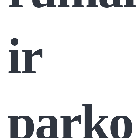
ir
parko