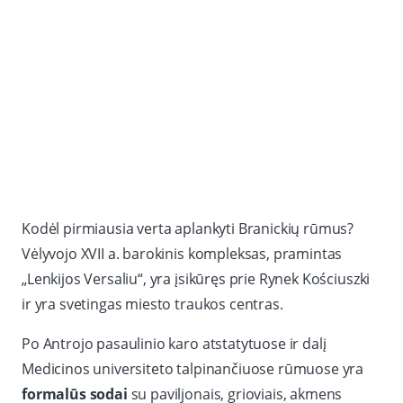
Kodėl pirmiausia verta aplankyti Branickių rūmus?
Vėlyvojo XVII a. barokinis kompleksas, pramintas
„Lenkijos Versaliu“, yra įsikūręs prie Rynek Kościuszki
ir yra svetingas miesto traukos centras.
Po Antrojo pasaulinio karo atstatytuose ir dalį
Medicinos universiteto talpinančiuose rūmuose yra
formalūs sodai
su paviljonais, grioviais, akmens