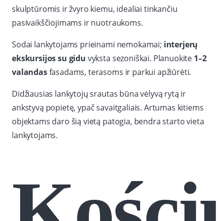
skulptūromis ir žvyro kiemu, idealiai tinkančiu
pasivaikščiojimams ir nuotraukoms.
Sodai lankytojams prieinami nemokamai;
interjerų
ekskursijos su gidu
vyksta sezoniškai. Planuokite
1–2
valandas
fasadams, terasoms ir parkui apžiūrėti.
Didžiausias lankytojų srautas būna vėlyvą rytą ir
ankstyvą popietę, ypač savaitgaliais. Artumas kitiems
objektams daro šią vietą patogia, bendra starto vieta
lankytojams.
Kości