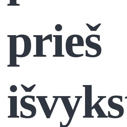
prieš
išvyks