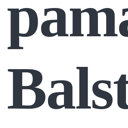
pama
Bals