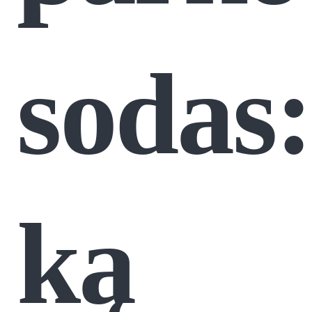
sodas:
ką