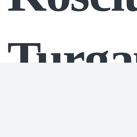
Turga
aikštė