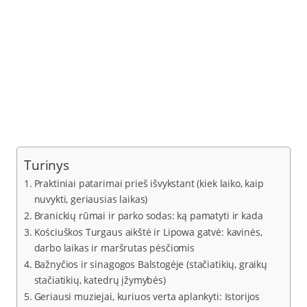
Turinys
Praktiniai patarimai prieš išvykstant (kiek laiko, kaip
nuvykti, geriausias laikas)
Branickių rūmai ir parko sodas: ką pamatyti ir kada
Kościuškos Turgaus aikštė ir Lipowa gatvė: kavinės,
darbo laikas ir maršrutas pėsčiomis
Bažnyčios ir sinagogos Balstogėje (stačiatikių, graikų
stačiatikių, katedrų įžymybės)
Geriausi muziejai, kuriuos verta aplankyti: Istorijos