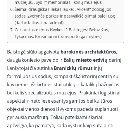
muziejus, „Sybir“ memorialas, Ikonų muziejus
Šeimai draugiškas laikas lauke: „Akcent“ zoologijos
sodas, Žverynės parkas ir pasivaikščiojimai palei upę
(darbo laikas + patarimai)
Geriausios dienos išvykos iš Balstogės: Belovežas,
Tykocinas, Krušinianai (transporto galimybės)
Balstogė siūlo apgalvotą
barokinės architektūros
,
daugiakonfesio paveldo ir
žalių miesto erdvių
derinį.
Lankytojai čia sutinka
Branickių rūmus
ir jų
formaliuosius sodus, kompaktišką istorinį centrą su
kavinėmis, išskirtines stačiatikių ir katalikų bažnyčias
bei kelis specializuotus muziejus. Praktiniai logistiniai
aspektai ir netoliese esantys gamtos bei kultūros
objektai vienos dienos išvykoms padeda suplanuoti
geriausią maršrutą. Toliau pateikiami skyriai
apžvelgia, ką pamatyti, kada vykti ir kaip sutalpinti