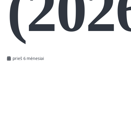
(202
prieš 6 mėnesiai