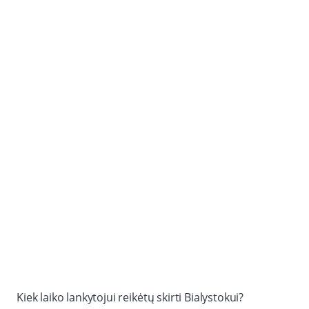
Kiek laiko lankytojui reikėtų skirti Bialystokui?