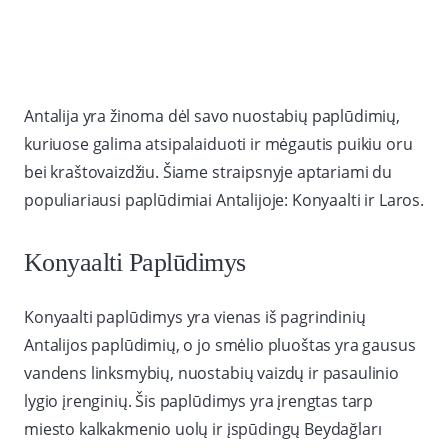
Antalija yra žinoma dėl savo nuostabių paplūdimių,
kuriuose galima atsipalaiduoti ir mėgautis puikiu oru
bei kraštovaizdžiu. Šiame straipsnyje aptariami du
populiariausi paplūdimiai Antalijoje: Konyaalti ir Laros.
Konyaalti Paplūdimys
Konyaalti paplūdimys yra vienas iš pagrindinių
Antalijos paplūdimių, o jo smėlio pluoštas yra gausus
vandens linksmybių, nuostabių vaizdų ir pasaulinio
lygio įrenginių. Šis paplūdimys yra įrengtas tarp
miesto kalkakmenio uolų ir įspūdingų Beydağları