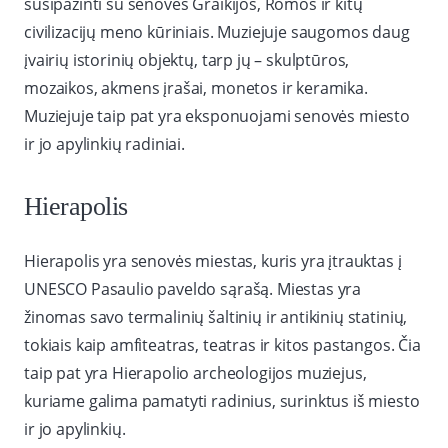
susipažinti su senovės Graikijos, Romos ir kitų
civilizacijų meno kūriniais. Muziejuje saugomos daug
įvairių istorinių objektų, tarp jų – skulptūros,
mozaikos, akmens įrašai, monetos ir keramika.
Muziejuje taip pat yra eksponuojami senovės miesto
ir jo apylinkių radiniai.
Hierapolis
Hierapolis yra senovės miestas, kuris yra įtrauktas į
UNESCO Pasaulio paveldo sąrašą. Miestas yra
žinomas savo termalinių šaltinių ir antikinių statinių,
tokiais kaip amfiteatras, teatras ir kitos pastangos. Čia
taip pat yra Hierapolio archeologijos muziejus,
kuriame galima pamatyti radinius, surinktus iš miesto
ir jo apylinkių.