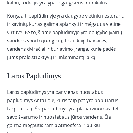
kalnų, todėl jis yra ypatingai gražus ir unikalus.
Konyaalti paplūdimyje yra daugybė vietinių restoranų
ir kavinių, kurias galima aplankyti ir mėgautis vietine
virtuve. Be to, šiame paplūdimyje yra daugybė įvairių
vandens sporto įrenginių, tokių kaip baidarės,
vandens dviračiai ir buriavimo įranga, kurie padės
jums praleisti aktyvų ir linksminantį laiką.
Laros Paplūdimys
Laros paplūdimys yra dar vienas nuostabus
paplūdimys Antalijoje, kuris taip pat yra populiarus
tarp turistų. Šis paplūdimys yra plačiai žinomas dėl
savo švarumo ir nuostabaus jūros vandens. Čia
galima mėgautis ramia atmosfera ir puikiu