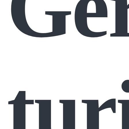
Ger
tur