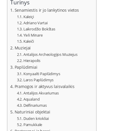
Turinys
Senamiestis ir jo lankytinos vietos
Kaleiçi
Adriano Vartai
Laikrodžio Bokštas
Yivli Minare
Kaleiči
Muziejai
Antalijos Archeologijos Muziejus
Hierapolis
Paplūdimiai
Konyaalti Paplūdimys
Laros Paplūdimys
Pramogos ir aktyvus laisvalaikis
Antalijos Akvariumas
Aqualand
Delfinariumas
Naturiniai objektai
Duden kriokliai
Pamukkale