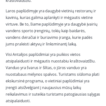
kraštovaizdžiu.
Laros paplūdimyje yra daugybė vietinių restoranų ir
kavinių, kurias galima aplankyti ir mėgautis vietine
virtuve. Be to, šiame paplūdimyje yra daugybė įvairių
vandens sporto įrenginių, tokių kaip baidarės,
vandens dviračiai ir buriavimo įranga, kurie padės
jums praleisti aktyvų ir linksminantį laiką.
Visi Antalijos paplūdimiai yra puikios vietos
atsipalaiduoti ir mėgautis nuostabiu kraštovaizdžiu.
Vanduo yra švarus ir šiltas, o jūros vanduo yra
nuostabaus mėlynos spalvos. Turistams siūloma plati
ekskursinė programa, o vietiniai paplūdimiai yra
įrengti atsižvelgiant į naujausius mūsų laikų
reikalavimus ir suteikia turistams patogiausias sąlygas
atsipalaiduoti.