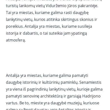
turistų lankomų vietų Viduržemio jūros pakrantėje.
Tai yra miestas, kuriame galima rasti daugybę
lankytinų vietų, kurios atitinka skirtingus skonius ir
poreikius. Antalija yra miestas, kuriame susilieja
istorija ir dabartis, o tai suteikia jam ypatingą
atmosferą.
Antalija yra miestas, kuriame galima pamatyti
daugybę istorinių ir kultūrinių paminklų. Senamiestis
yra viena iš pagrindinių lankytinų vietų, kurioje galima
pamatyti senovinę architektūrą ir garsiąją Hadrijono
vartus. Be to, mieste yra daugybė muziejų, kuriuose
galima sužinoti daugiau apie Antalijos istoriją ir