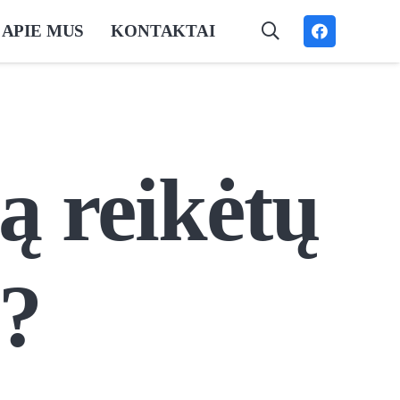
APIE MUS
KONTAKTAI
ą reikėtų
į?