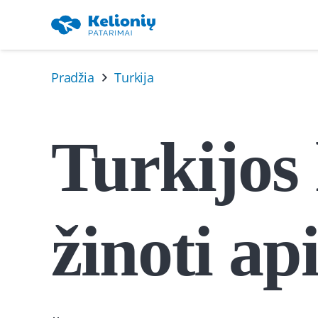
Pradžia
Turkija
Turkijos 
žinoti a