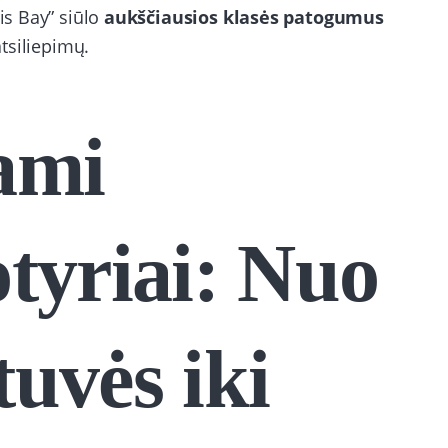
ris Bay” siūlo
aukščiausios klasės patogumus
atsiliepimų.
ami
tyriai: Nuo
tuvės iki