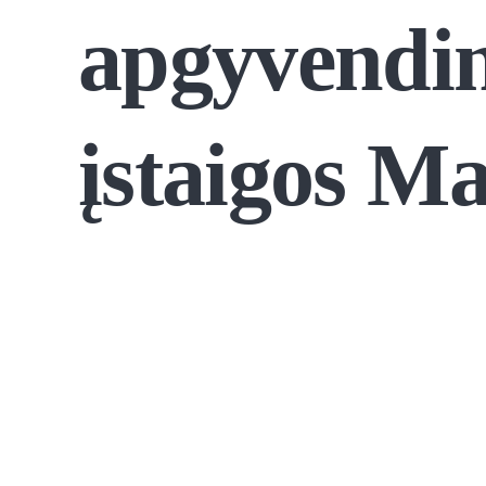
apgyvendi
įstaigos M