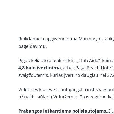
Rinkdamiesi apgyvendinimą Marmaryje, lankytoja
pageidavimų.
Pigūs keliautojai gali rinktis „Club Aida”, kainu
4,8 balo įvertinimą
, arba „Paşa Beach Hotel”,
žvaigždutėmis, kurias įvertino daugiau nei 37
Vidutinės klasės keliautojai gali rinktis viešb
už naktį, siūlantį Viduržemio jūros regiono kai
Prabangos ieškantiems poilsiautojams
„Cl