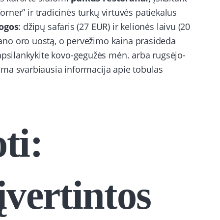
orner” ir tradicinės turkų virtuvės patiekalus
ogos
: džipų safaris (27 EUR) ir kelionės laivu (20
no oro uostą, o pervežimo kaina prasideda
 apsilankykite kovo-gegužės mėn. arba rugsėjo-
ma svarbiausia informacija apie tobulas
ti:
įvertintos