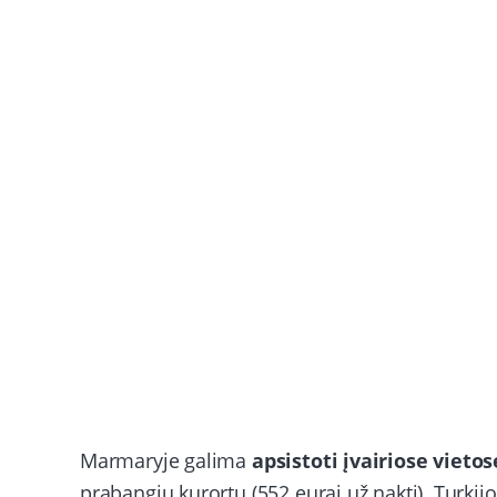
Marmaryje galima
apsistoti įvairiose vietos
prabangių kurortų (552 eurai už naktį). Turkij