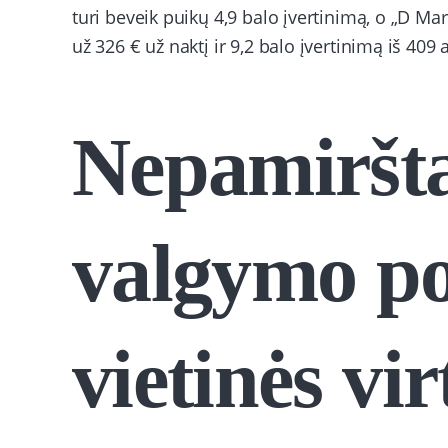
turi beveik puikų 4,9 balo įvertinimą, o „D Ma
už 326 € už naktį ir 9,2 balo įvertinimą iš 409 
Nepamiršt
valgymo po
vietinės vir