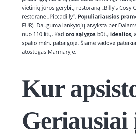
vietinių jūros gėrybių restoraną „Billy’s Cosy C
restorane „Piccadilly”.
Populiariausios pram
EUR). Dauguma lankytojų atvyksta per Dalama
nuo 110 litų. Kad
oro sąlygos
būtų
idealios
,
spalio mėn. pabaigoje. Šiame vadove pateikia
atostogas Marmaryje.
Kur apsisto
Geriausiai 