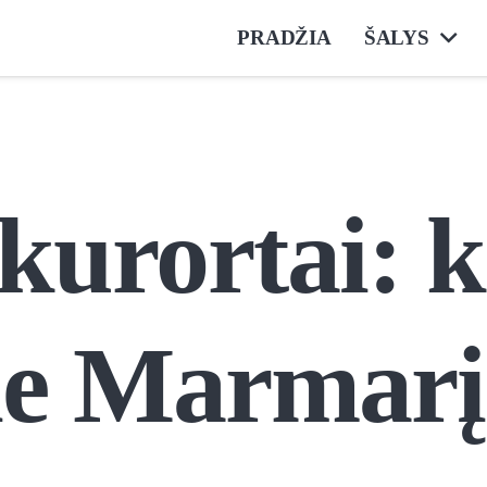
PRADŽIA
ŠALYS
kurortai: k
pie Marmar