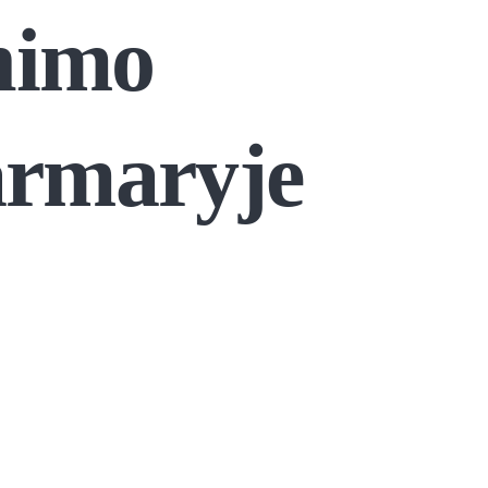
nimo
armaryje