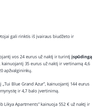
i gali rinktis iš įvairaus biudžeto ir
ojantį vos 24 eurus už naktį ir turintį
įspūdingą
 kainuojantį 35 eurus už naktį ir vertinamą 4,6
20 apžvalgininkų.
utį „Tui Blue Grand Azur”, kainuojantį 144 eurus
mynystę ir 4,7 balo įvertinimą.
ub Likya Apartments” kainuoja 552 € už naktį ir