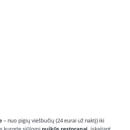
e
– nuo pigių viešbučių (24 eurai už naktį) iki
os kurorte siūlomi
puikūs restoranai,
įskaitant