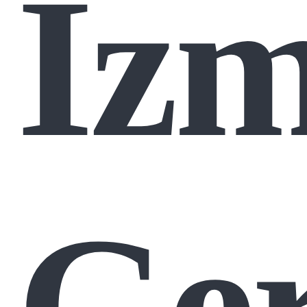
Izm
Ger