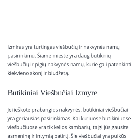
Izmiras yra turtingas viešbučių ir nakvynės namų
pasirinkimu. Šiame mieste yra daug butikinių
viešbučių ir pigių nakvynės namų, kurie gali patenkinti
kiekvieno skonį ir biudžetą.
Butikiniai Viešbučiai Izmyre
Jei ieškote prabangios nakvynės, butikiniai viešbučiai
yra geriausias pasirinkimas. Kai kuriuose butikiniuose
viešbučiuose yra tik kelios kambarių, taigi jūs gausite
asmeninę ir intymią patirtį. Šie viešbučiai yra puikūs