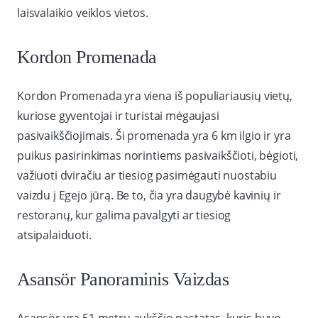
laisvalaikio veiklos vietos.
Kordon Promenada
Kordon Promenada yra viena iš populiariausių vietų,
kuriose gyventojai ir turistai mėgaujasi
pasivaikščiojimais. Ši promenada yra 6 km ilgio ir yra
puikus pasirinkimas norintiems pasivaikščioti, bėgioti,
važiuoti dviračiu ar tiesiog pasimėgauti nuostabiu
vaizdu į Egejo jūrą. Be to, čia yra daugybė kavinių ir
restoranų, kur galima pavalgyti ar tiesiog
atsipalaiduoti.
Asansör Panoraminis Vaizdas