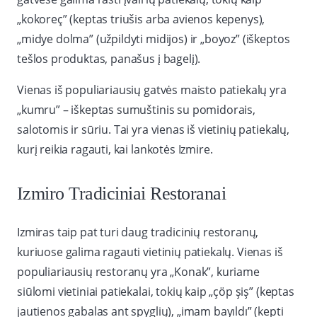
„kokoreç” (keptas triušis arba avienos kepenys),
„midye dolma” (užpildyti midijos) ir „boyoz” (iškeptos
tešlos produktas, panašus į bagelį).
Vienas iš populiariausių gatvės maisto patiekalų yra
„kumru” – iškeptas sumuštinis su pomidorais,
salotomis ir sūriu. Tai yra vienas iš vietinių patiekalų,
kurį reikia ragauti, kai lankotės Izmire.
Izmiro Tradiciniai Restoranai
Izmiras taip pat turi daug tradicinių restoranų,
kuriuose galima ragauti vietinių patiekalų. Vienas iš
populiariausių restoranų yra „Konak”, kuriame
siūlomi vietiniai patiekalai, tokių kaip „çöp şiş” (keptas
jautienos gabalas ant spyglių), „imam bayıldı” (kepti