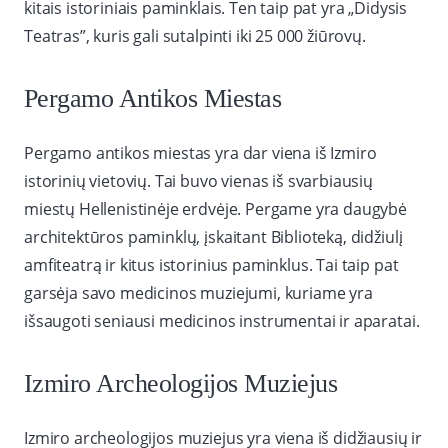
kitais istoriniais paminklais. Ten taip pat yra „Didysis
Teatras”, kuris gali sutalpinti iki 25 000 žiūrovų.
Pergamo Antikos Miestas
Pergamo antikos miestas yra dar viena iš Izmiro
istorinių vietovių. Tai buvo vienas iš svarbiausių
miestų Hellenistinėje erdvėje. Pergame yra daugybė
architektūros paminklų, įskaitant Biblioteką, didžiulį
amfiteatrą ir kitus istorinius paminklus. Tai taip pat
garsėja savo medicinos muziejumi, kuriame yra
išsaugoti seniausi medicinos instrumentai ir aparatai.
Izmiro Archeologijos Muziejus
Izmiro archeologijos muziejus yra viena iš didžiausių ir