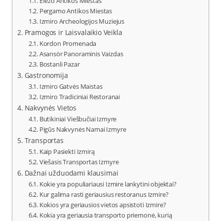
Efezo Antikos Miestas
Pergamo Antikos Miestas
Izmiro Archeologijos Muziejus
Pramogos ir Laisvalaikio Veikla
Kordon Promenada
Asansör Panoraminis Vaizdas
Bostanli Pazar
Gastronomija
Izmiro Gatvės Maistas
Izmiro Tradiciniai Restoranai
Nakvynės Vietos
Butikiniai Viešbučiai Izmyre
Pigūs Nakvynės Namai Izmyre
Transportas
Kaip Pasiekti Izmirą
Viešasis Transportas Izmyre
Dažnai užduodami klausimai
Kokie yra populiariausi Izmire lankytini objektai?
Kur galima rasti geriausius restoranus Izmire?
Kokios yra geriausios vietos apsistoti Izmire?
Kokia yra geriausia transporto priemonė, kurią