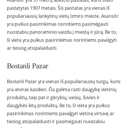
Asansör yra 51 metrų aukščio pastatas, kuris buvo
pastatytas 1907 metais. Šis pastatas yra vienas iš
populiariausių lankytinų vietų Izmiro mieste. Asansör
yra puikus pasirinkimas norintiems pasimėgauti
nuostabiu panoraminio vaizdu į miestą ir jūrą. Be to,
ši vieta yra puikus pasirinkimas norintiems pavalgyti
ar tiesiog atsipalaiduoti.
Bostanli Pazar
Bostanli Pazar yra vienas iš populiariausių turgų, kuris
yra atviras kasdien. Čia galima rasti daugybę vietinių
produktų, taip pat ir gėrybių, vaisių, žuvies ir
daugybės kitų produktų. Be to, ši vieta yra puikus
pasirinkimas norintiems pavalgyti vietinę virtuvę ar
tiesiog atsipalaiduoti ir pasimėgauti nuostabiu