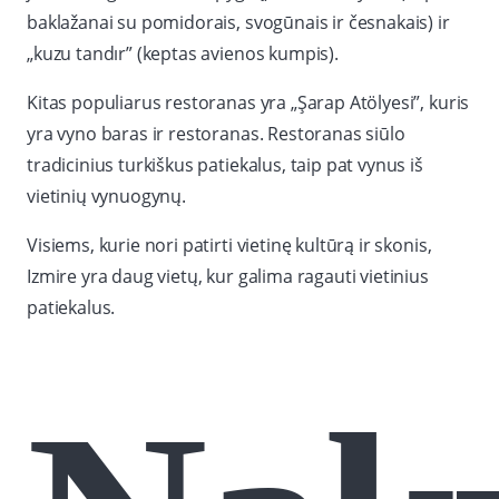
baklažanai su pomidorais, svogūnais ir česnakais) ir
„kuzu tandır” (keptas avienos kumpis).
Kitas populiarus restoranas yra „Şarap Atölyesi”, kuris
yra vyno baras ir restoranas. Restoranas siūlo
tradicinius turkiškus patiekalus, taip pat vynus iš
vietinių vynuogynų.
Visiems, kurie nori patirti vietinę kultūrą ir skonis,
Izmire yra daug vietų, kur galima ragauti vietinius
patiekalus.