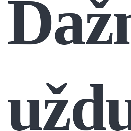
Daž
užd