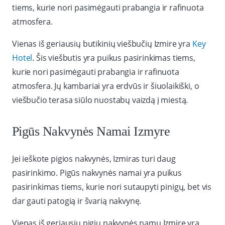
tiems, kurie nori pasimėgauti prabangia ir rafinuota
atmosfera.
Vienas iš geriausių butikinių viešbučių Izmire yra
Key
Hotel
. Šis viešbutis yra puikus pasirinkimas tiems,
kurie nori pasimėgauti prabangia ir rafinuota
atmosfera. Jų kambariai yra erdvūs ir šiuolaikiški, o
viešbučio terasa siūlo nuostabų vaizdą į miestą.
Pigūs Nakvynės Namai Izmyre
Jei ieškote pigios nakvynės, Izmiras turi daug
pasirinkimo. Pigūs nakvynės namai yra puikus
pasirinkimas tiems, kurie nori sutaupyti pinigų, bet vis
dar gauti patogią ir švarią nakvynę.
Vienas iš geriausių pigių nakvynės namų Izmire yra