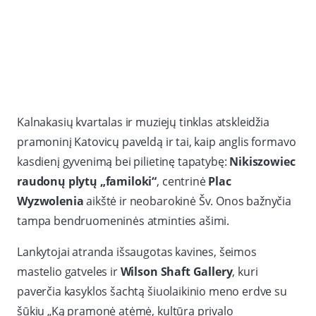
Kalnakasių kvartalas ir muziejų tinklas atskleidžia
pramoninį Katovicų paveldą ir tai, kaip anglis formavo
kasdienį gyvenimą bei pilietinę tapatybę:
Nikiszowiec
raudonų plytų „familoki“
, centrinė
Plac
Wyzwolenia
aikštė ir neobarokinė Šv. Onos bažnyčia
tampa bendruomeninės atminties ašimi.
Lankytojai atranda išsaugotas kavines, šeimos
mastelio gatveles ir
Wilson Shaft Gallery
, kuri
paverčia kasyklos šachtą šiuolaikinio meno erdve su
šūkiu „Ką pramonė atėmė, kultūra privalo