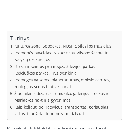
Turinys
Kultūros zona: Spodekas, NOSPR, Silezijos muziejus
Pramonės paveldas: Nikiṡovecas, Vilsono šachta ir
kasyklų ekskursijos
Parkai ir šeimos pramogos: Silezijos parkas,
Kościuškos parkas, Trys tvenkiniai
Pramogos vaikams: planetariumas, mokslo centras,
zoologijos sodas ir atrakcionai
Šiuolaikinis dizainas ir muzika: galerijos, freskos ir
Mariackos naktinis gyvenimas
Kaip keliauti po Katovicus: transportas, geriausias
laikas, biudžetai ir nemokami dalykai
Katovicai atsiskleidžia per kontrastus: moderni