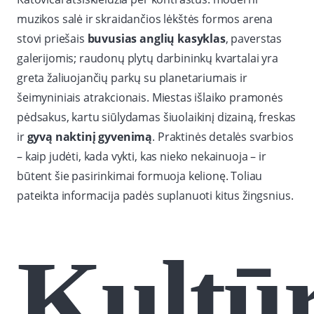
muzikos salė ir skraidančios lėkštės formos arena
stovi priešais
buvusias anglių kasyklas
, paverstas
galerijomis; raudonų plytų darbininkų kvartalai yra
greta žaliuojančių parkų su planetariumais ir
šeimyniniais atrakcionais. Miestas išlaiko pramonės
pėdsakus, kartu siūlydamas šiuolaikinį dizainą, freskas
ir
gyvą naktinį gyvenimą
. Praktinės detalės svarbios
– kaip judėti, kada vykti, kas nieko nekainuoja – ir
būtent šie pasirinkimai formuoja kelionę. Toliau
pateikta informacija padės suplanuoti kitus žingsnius.
Kultū