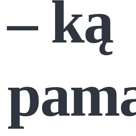
– ką
pama