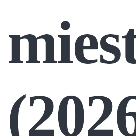
mies
(202