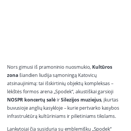
Nors gimusi iš pramoninio nuosmukio,
Kultūros
zona
šiandien liudija sąmoningą Katovicų
atsinaujinimą: tai išskirtinių objektų kompleksas –
lėkštės formos arena „Spodek“, akustiškai garsioji
NOSPR koncertų salė
ir
Silezijos muziejus
, įkurtas
buvusioje anglių kasykloje – kurie pertvarko kasybos
infrastruktūrą kultūriniams ir pilietiniams tikslams.
Lankytojai čia susiduria su emblemišku „Spodek“