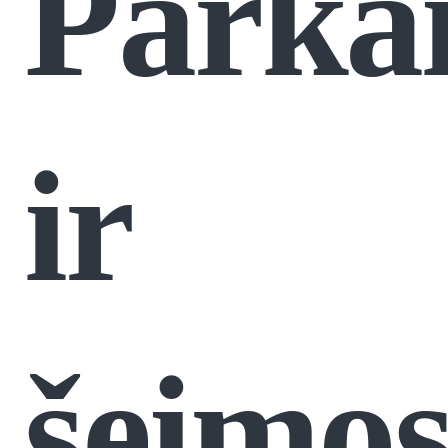
Parka
ir
šeimo