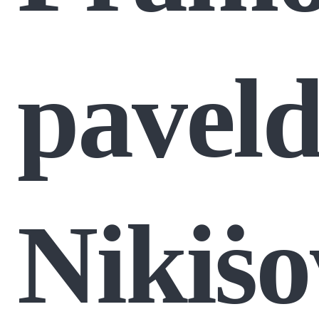
paveld
Nikiṡ