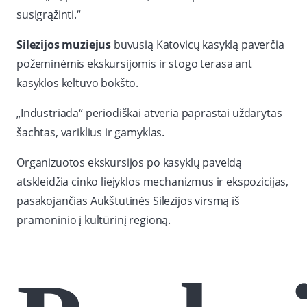
susigrąžinti.“
Silezijos muziejus
buvusią Katovicų kasyklą paverčia
požeminėmis ekskursijomis ir stogo terasa ant
kasyklos keltuvo bokšto.
„Industriada“ periodiškai atveria paprastai uždarytas
šachtas, variklius ir gamyklas.
Organizuotos ekskursijos po kasyklų paveldą
atskleidžia cinko liejyklos mechanizmus ir ekspozicijas,
pasakojančias Aukštutinės Silezijos virsmą iš
pramoninio į kultūrinį regioną.