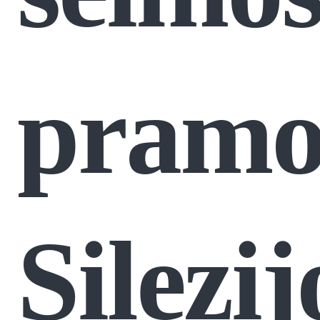
pramo
Silezij