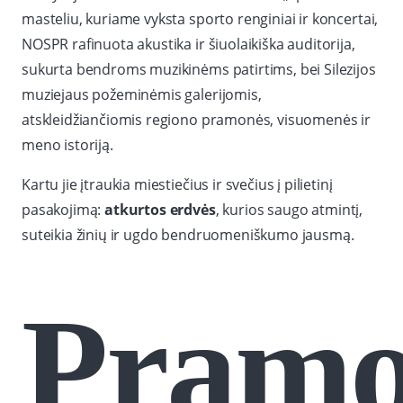
masteliu, kuriame vyksta sporto renginiai ir koncertai,
NOSPR rafinuota akustika ir šiuolaikiška auditorija,
sukurta bendroms muzikinėms patirtims, bei Silezijos
muziejaus požeminėmis galerijomis,
atskleidžiančiomis regiono pramonės, visuomenės ir
meno istoriją.
Kartu jie įtraukia miestiečius ir svečius į pilietinį
pasakojimą:
atkurtos erdvės
, kurios saugo atmintį,
suteikia žinių ir ugdo bendruomeniškumo jausmą.
Pramo