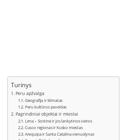
Turinys
Peru apžvalga
Geografija ir klimatas
Peru kultūros paveldas
Pagrindiniai objektai ir miestai
Lima – Sostinė ir jos lankytinos vietos
Cusco regionas ir Kusko miestas
Arequipa ir Santa Catalina vienuolynas