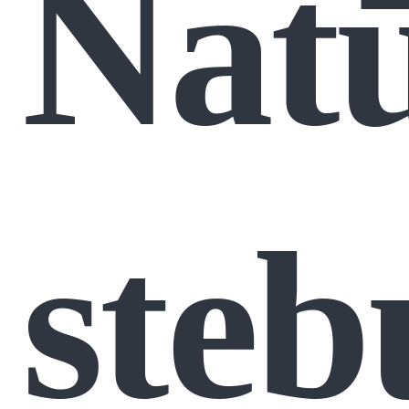
Natū
steb