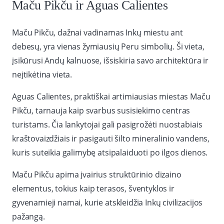
Maču Pikču ir Aguas Calientes
Maču Pikču, dažnai vadinamas Inkų miestu ant
debesų, yra vienas žymiausių Peru simbolių. Ši vieta,
įsikūrusi Andų kalnuose, išsiskiria savo architektūra ir
neįtikėtina vieta.
Aguas Calientes, praktiškai artimiausias miestas Maču
Pikču, tarnauja kaip svarbus susisiekimo centras
turistams. Čia lankytojai gali pasigrožėti nuostabiais
kraštovaizdžiais ir pasigauti šilto mineralinio vandens,
kuris suteikia galimybę atsipalaiduoti po ilgos dienos.
Maču Pikču apima įvairius struktūrinio dizaino
elementus, tokius kaip terasos, šventyklos ir
gyvenamieji namai, kurie atskleidžia Inkų civilizacijos
pažangą.