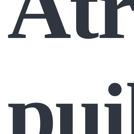
Atr
pui