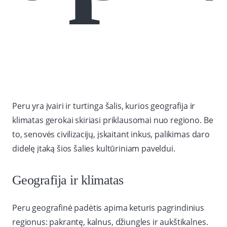
Peru yra įvairi ir turtinga šalis, kurios geografija ir
klimatas gerokai skiriasi priklausomai nuo regiono. Be
to, senovės civilizacijų, įskaitant inkus, palikimas daro
didelę įtaką šios šalies kultūriniam paveldui.
Geografija ir klimatas
Peru geografinė padėtis apima keturis pagrindinius
regionus: pakrantę, kalnus, džiungles ir aukštikalnes.