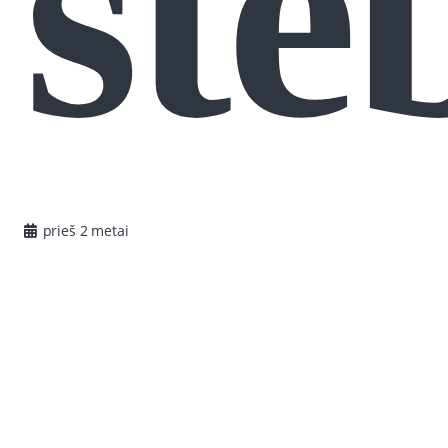
ste
prieš 2 metai