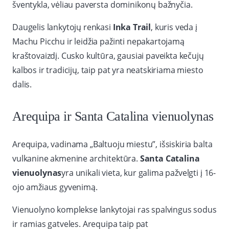
šventykla, vėliau paversta dominikonų bažnyčia.
Daugelis lankytojų renkasi
Inka Trail
, kuris veda į
Machu Picchu ir leidžia pažinti nepakartojamą
kraštovaizdį. Cusko kultūra, gausiai paveikta kečujų
kalbos ir tradicijų, taip pat yra neatskiriama miesto
dalis.
Arequipa ir Santa Catalina vienuolynas
Arequipa, vadinama „Baltuoju miestu”, išsiskiria balta
vulkanine akmenine architektūra.
Santa Catalina
vienuolynas
yra unikali vieta, kur galima pažvelgti į 16-
ojo amžiaus gyvenimą.
Vienuolyno komplekse lankytojai ras spalvingus sodus
ir ramias gatveles. Arequipa taip pat