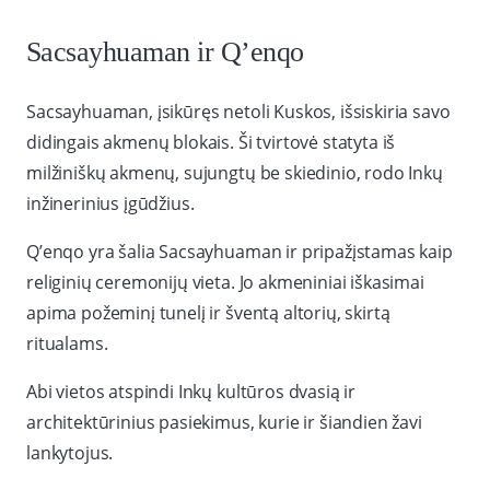
Sacsayhuaman ir Q’enqo
Sacsayhuaman, įsikūręs netoli Kuskos, išsiskiria savo
didingais akmenų blokais. Ši tvirtovė statyta iš
milžiniškų akmenų, sujungtų be skiedinio, rodo Inkų
inžinerinius įgūdžius.
Q’enqo yra šalia Sacsayhuaman ir pripažįstamas kaip
religinių ceremonijų vieta. Jo akmeniniai iškasimai
apima požeminį tunelį ir šventą altorių, skirtą
ritualams.
Abi vietos atspindi Inkų kultūros dvasią ir
architektūrinius pasiekimus, kurie ir šiandien žavi
lankytojus.