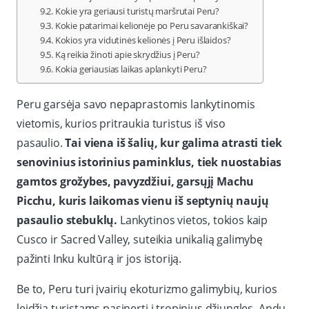
Kokie yra geriausi turistų maršrutai Peru?
Kokie patarimai kelionėje po Peru savarankiškai?
Kokios yra vidutinės kelionės į Peru išlaidos?
Ką reikia žinoti apie skrydžius į Peru?
Kokia geriausias laikas aplankyti Peru?
Peru garsėja savo nepaprastomis lankytinomis
vietomis, kurios pritraukia turistus iš viso
pasaulio.
Tai viena iš šalių, kur galima atrasti tiek
senovinius istorinius paminklus, tiek nuostabias
gamtos grožybes, pavyzdžiui, garsųjį Machu
Picchu, kuris laikomas vienu iš septynių naujų
pasaulio stebuklų.
Lankytinos vietos, tokios kaip
Cusco ir Sacred Valley, suteikia unikalią galimybę
pažinti Inku kultūrą ir jos istoriją.
Be to, Peru turi įvairių ekoturizmo galimybių, kurios
leidžia turistams pasinerti į tropinius džiungles, Andų