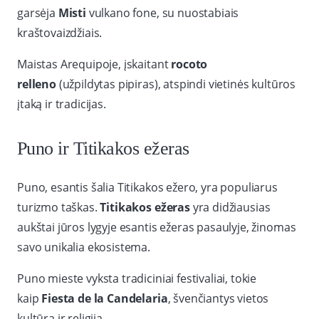
garsėja
Misti
vulkano fone, su nuostabiais
kraštovaizdžiais.
Maistas Arequipoje, įskaitant
rocoto
relleno
(užpildytas pipiras), atspindi vietinės kultūros
įtaką ir tradicijas.
Puno ir Titikakos ežeras
Puno, esantis šalia Titikakos ežero, yra populiarus
turizmo taškas.
Titikakos ežeras
yra didžiausias
aukštai jūros lygyje esantis ežeras pasaulyje, žinomas
savo unikalia ekosistema.
Puno mieste vyksta tradiciniai festivaliai, tokie
kaip
Fiesta de la Candelaria
, švenčiantys vietos
kultūrą ir religiją.