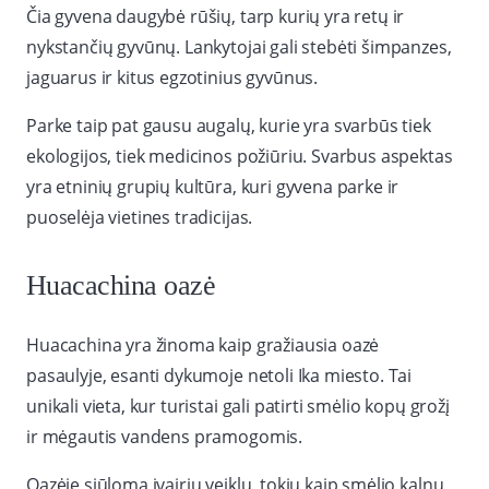
Čia gyvena daugybė rūšių, tarp kurių yra retų ir
nykstančių gyvūnų. Lankytojai gali stebėti šimpanzes,
jaguarus ir kitus egzotinius gyvūnus.
Parke taip pat gausu augalų, kurie yra svarbūs tiek
ekologijos, tiek medicinos požiūriu. Svarbus aspektas
yra etninių grupių kultūra, kuri gyvena parke ir
puoselėja vietines tradicijas.
Huacachina oazė
Huacachina yra žinoma kaip gražiausia oazė
pasaulyje, esanti dykumoje netoli Ika miesto. Tai
unikali vieta, kur turistai gali patirti smėlio kopų grožį
ir mėgautis vandens pramogomis.
Oazėje siūloma įvairių veiklų, tokių kaip smėlio kalnų