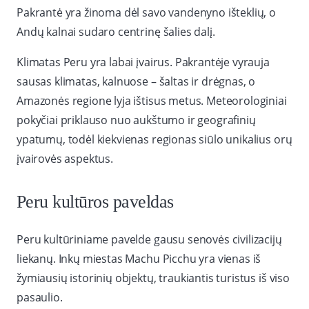
Pakrantė yra žinoma dėl savo vandenyno išteklių, o
Andų kalnai sudaro centrinę šalies dalį.
Klimatas Peru yra labai įvairus. Pakrantėje vyrauja
sausas klimatas, kalnuose – šaltas ir drėgnas, o
Amazonės regione lyja ištisus metus. Meteorologiniai
pokyčiai priklauso nuo aukštumo ir geografinių
ypatumų, todėl kiekvienas regionas siūlo unikalius orų
įvairovės aspektus.
Peru kultūros paveldas
Peru kultūriniame pavelde gausu senovės civilizacijų
liekanų. Inkų miestas Machu Picchu yra vienas iš
žymiausių istorinių objektų, traukiantis turistus iš viso
pasaulio.