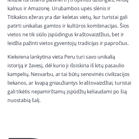
kalnus ir Amazonę. Urubambos upės slėnis ir
Titikakos ežeras yra dar keletas vietų, kur turistai gali
patirti unikalias gamtos ir kultūros kombinacijas. Šios
vietos ne tik siūlo įspūdingus kraštovaizdžius, bet ir
leidžia pažinti vietos gyventojų tradicijas ir papročius.
Kiekviena lankytina vieta Peru turi savo unikalią
istoriją ir žavesį, dėl kurio ji išsiskiria iš kitų pasaulio
kampelių. Nesvarbu, ar tai būtų senovinės civilizacijos
liekanos, ar kvapą gniaužiantys kraštovaizdžiai, turistai
gali tikėtis nepamirštamų įspūdžių keliaudami po šią
nuostabią šalį.