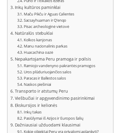
Puno ir Titikakos ežeras
Inkų kultūros paminklai
Maču Pikču ir Aguas Calientes
Sacsayhuaman ir Q’enqo
Pisac archeologinė vietovė
Natūralūs stebuklai
Kolkos kanjonas
Manu nacionalinis parkas
Huacachina oazė
Nepakartojama Peru pramoga ir poilsis
Ramiojo vandenyno pakrantės pramogos
Uros plūduriuojančios salos
Paracas ir Ballestos salos
Naskos piešiniai
Transporto ir atstumų Peru
Viešbučiai ir apgyvendinimo pasirinkimai
Ekskursijos ir kelionės
Inkų takas
Pasiūlymai iš Azijos ir Europos šalių
Dažniausiai užduodami klausimai
Kokie objektai Peru yra privalomi aplankyti?