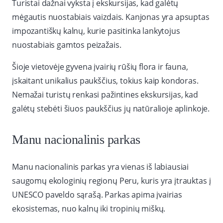
Turistai dažnai vyksta į ekskursijas, kad galėtų
mėgautis nuostabiais vaizdais. Kanjonas yra apsuptas
impozantiškų kalnų, kurie pasitinka lankytojus
nuostabiais gamtos peizažais.
Šioje vietovėje gyvena įvairių rūšių flora ir fauna,
įskaitant unikalius paukščius, tokius kaip kondoras.
Nemažai turistų renkasi pažintines ekskursijas, kad
galėtų stebėti šiuos paukščius jų natūralioje aplinkoje.
Manu nacionalinis parkas
Manu nacionalinis parkas yra vienas iš labiausiai
saugomų ekologinių regionų Peru, kuris yra įtrauktas į
UNESCO paveldo sąrašą. Parkas apima įvairias
ekosistemas, nuo kalnų iki tropinių miškų.