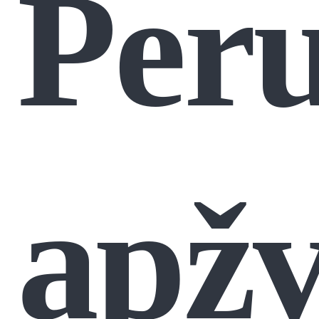
Per
apžv