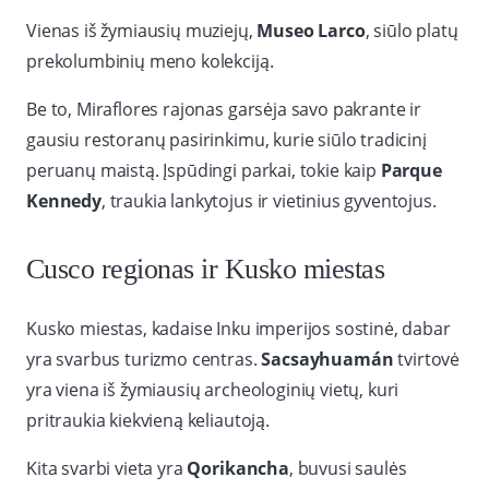
Vienas iš žymiausių muziejų,
Museo Larco
, siūlo platų
prekolumbinių meno kolekciją.
Be to, Miraflores rajonas garsėja savo pakrante ir
gausiu restoranų pasirinkimu, kurie siūlo tradicinį
peruanų maistą. Įspūdingi parkai, tokie kaip
Parque
Kennedy
, traukia lankytojus ir vietinius gyventojus.
Cusco regionas ir Kusko miestas
Kusko miestas, kadaise Inku imperijos sostinė, dabar
yra svarbus turizmo centras.
Sacsayhuamán
tvirtovė
yra viena iš žymiausių archeologinių vietų, kuri
pritraukia kiekvieną keliautoją.
Kita svarbi vieta yra
Qorikancha
, buvusi saulės