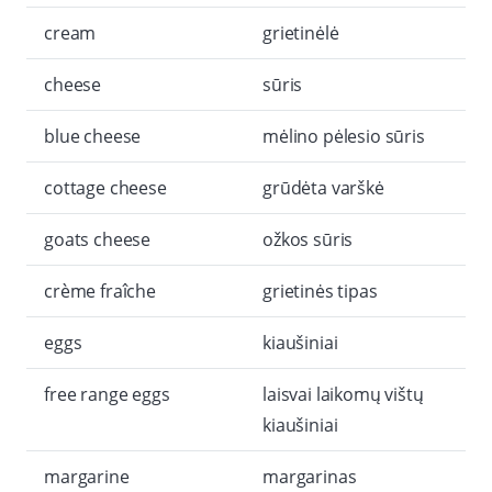
cream
grietinėlė
cheese
sūris
blue cheese
mėlino pėlesio sūris
cottage cheese
grūdėta varškė
goats cheese
ožkos sūris
crème fraîche
grietinės tipas
eggs
kiaušiniai
free range eggs
laisvai laikomų vištų
kiaušiniai
margarine
margarinas