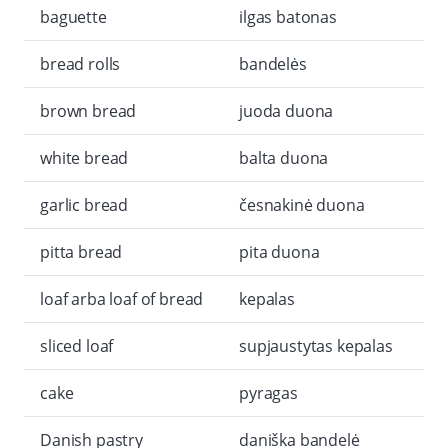
baguette
ilgas batonas
bread rolls
bandelės
brown bread
juoda duona
white bread
balta duona
garlic bread
česnakinė duona
pitta bread
pita duona
loaf arba loaf of bread
kepalas
sliced loaf
supjaustytas kepalas
cake
pyragas
Danish pastry
daniška bandelė