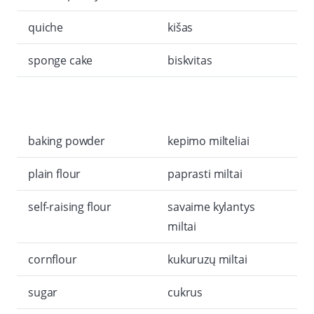
quiche
kišas
sponge cake
biskvitas
baking powder
kepimo milteliai
plain flour
paprasti miltai
self-raising flour
savaime kylantys
miltai
cornflour
kukuruzų miltai
sugar
cukrus