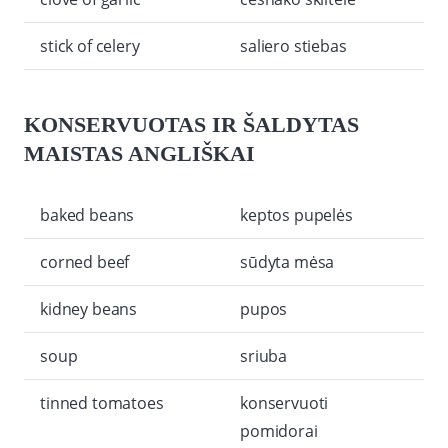
stick of celery
saliero stiebas
KONSERVUOTAS IR ŠALDYTAS
MAISTAS ANGLIŠKAI
baked beans
keptos pupelės
corned beef
sūdyta mėsa
kidney beans
pupos
soup
sriuba
tinned tomatoes
konservuoti
pomidorai