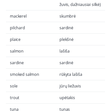
žuvis, dažniausiai silkė)
mackerel
skumbrė
pilchard
sardinė
plaice
plekšnė
salmon
lašiša
sardine
sardinė
smoked salmon
rūkyta lašiša
sole
jūrų liežuvis
trout
upėtakis
tuna
tunas