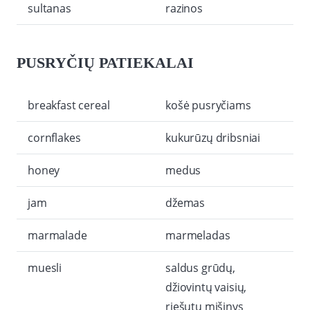
sultanas
razinos
PUSRYČIŲ PATIEKALAI
breakfast cereal
košė pusryčiams
cornflakes
kukurūzų dribsniai
honey
medus
jam
džemas
marmalade
marmeladas
muesli
saldus grūdų,
džiovintų vaisių,
riešutų mišinys