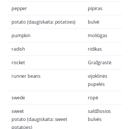
pepper
pipiras
potato (daugiskaita: potatoes)
bulvė
pumpkin
moliūgas
radish
ridikas
rocket
Gražgrastė
runner beans
vijoklinės
pupelės
swede
ropė
sweet
saldžiosios
potato (daugiskaita: sweet
bulvės
potatoes)