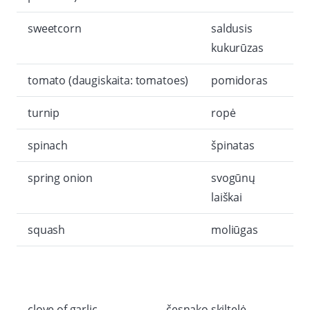
sweetcorn
saldusis
kukurūzas
tomato (daugiskaita: tomatoes)
pomidoras
turnip
ropė
spinach
špinatas
spring onion
svogūnų
laiškai
squash
moliūgas
clove of garlic
česnako skiltelė