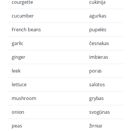
courgette
cukinija
cucumber
agurkas
French beans
pupelės
garlic
česnakas
ginger
imbieras
leek
poras
lettuce
salotos
mushroom
grybas
onion
svogūnas
peas
žirniai