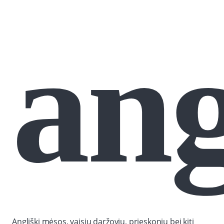
ang
Angliški mėsos, vaisių daržovių, prieskonių bei kiti