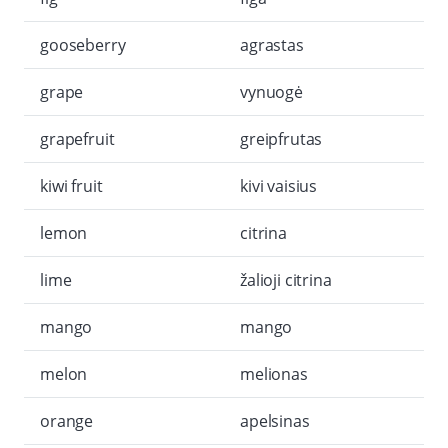
gooseberry
agrastas
grape
vynuogė
grapefruit
greipfrutas
kiwi fruit
kivi vaisius
lemon
citrina
lime
žalioji citrina
mango
mango
melon
melionas
orange
apelsinas