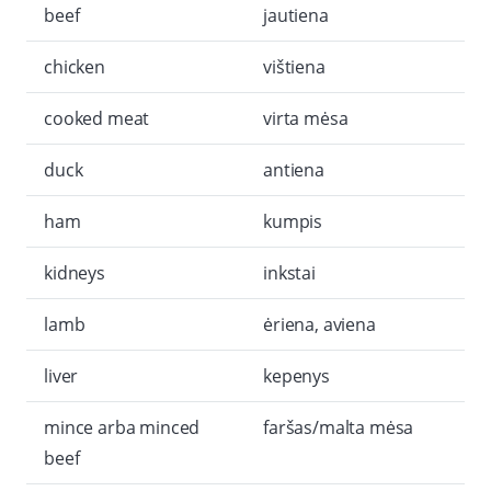
beef
jautiena
chicken
vištiena
cooked meat
virta mėsa
duck
antiena
ham
kumpis
kidneys
inkstai
lamb
ėriena, aviena
liver
kepenys
mince arba minced
faršas/malta mėsa
beef