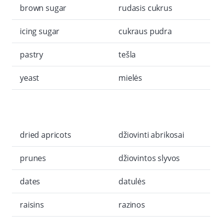
brown sugar
rudasis cukrus
icing sugar
cukraus pudra
pastry
tešla
yeast
mielės
dried apricots
džiovinti abrikosai
prunes
džiovintos slyvos
dates
datulės
raisins
razinos