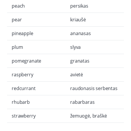
peach
persikas
pear
kriaušė
pineapple
ananasas
plum
slyva
pomegranate
granatas
raspberry
avietė
redcurrant
raudonasis serbentas
rhubarb
rabarbaras
strawberry
žemuogė, braškė