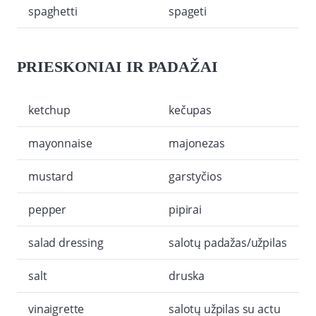
spaghetti
spageti
PRIESKONIAI IR PADAŽAI
ketchup
kečupas
mayonnaise
majonezas
mustard
garstyčios
pepper
pipirai
salad dressing
salotų padažas/užpilas
salt
druska
vinaigrette
salotų užpilas su actu