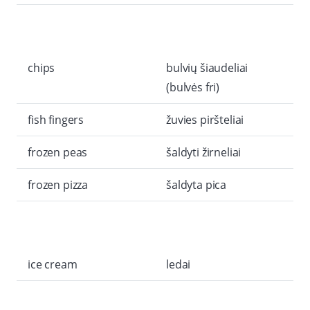
chips
bulvių šiaudeliai
(bulvės fri)
fish fingers
žuvies piršteliai
frozen peas
šaldyti žirneliai
frozen pizza
šaldyta pica
ice cream
ledai