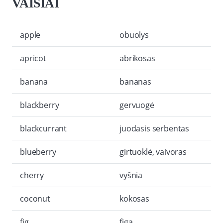
VAISIAI
apple
obuolys
apricot
abrikosas
banana
bananas
blackberry
gervuogė
blackcurrant
juodasis serbentas
blueberry
girtuoklė, vaivoras
cherry
vyšnia
coconut
kokosas
fig
figa