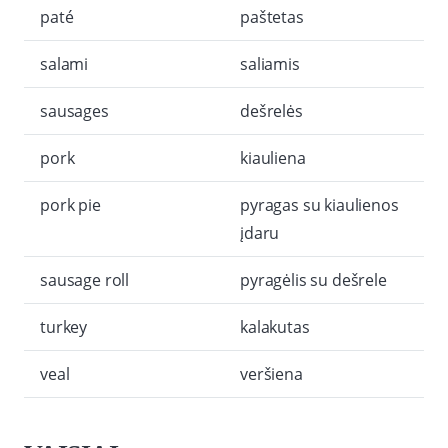
paté
paštetas
salami
saliamis
sausages
dešrelės
pork
kiauliena
pork pie
pyragas su kiaulienos
įdaru
sausage roll
pyragėlis su dešrele
turkey
kalakutas
veal
veršiena