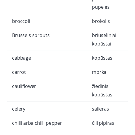
pupelės
broccoli
brokolis
Brussels sprouts
briuseliniai
kopūstai
cabbage
kopūstas
carrot
morka
cauliflower
žiedinis
kopūstas
celery
salieras
chilli arba chilli pepper
čili pipiras