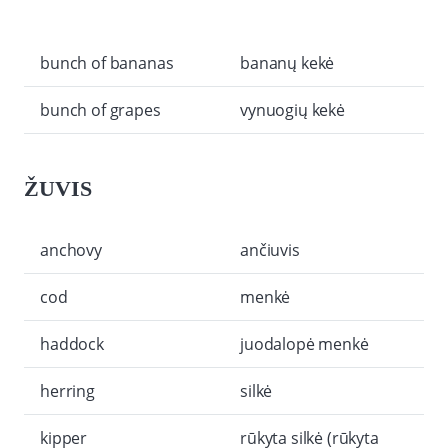
bunch of bananas
bananų kekė
bunch of grapes
vynuogių kekė
ŽUVIS
anchovy
ančiuvis
cod
menkė
haddock
juodalopė menkė
herring
silkė
kipper
rūkyta silkė (rūkyta