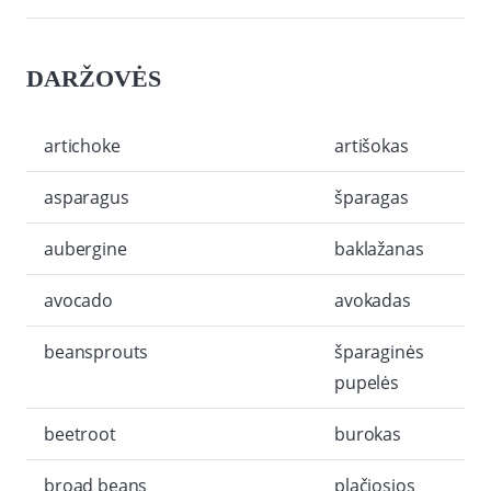
DARŽOVĖS
artichoke
artišokas
asparagus
šparagas
aubergine
baklažanas
avocado
avokadas
beansprouts
šparaginės
pupelės
beetroot
burokas
broad beans
plačiosios