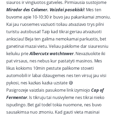
siauros ir vingiuotos gatveles. Pirmiausia sustojome
Mirador des Colomer. Vaizdai pasakiski
! Mes ten
buvome apie 10-10:30 ir buvo jau pakankamai zmoniu.
Kai jau ruosemes vaziuoti toliau atvaziavo trys pilni
turistu autobusai! Taip kad tikrai geriau atvaziuoti
anksciau! Beja ten galima nemokamai parkuotis, bet
ganetinai mazai vietu. Veliau pakilome dar siauresniu
keliuku prie
Albercutx watchtower
. Nevaziuokite iki
pat virsaus, nes nebus kur pastatyti masinos. Mes
likus kokioms 10min pestute palikome stoveti
automobili ir labai dziaugemes nes ten virsuj jau visi
pykosi, nes kazkas kazka uzstate
😅
Pasigrozeje vaizdais pasukome link izymiojo
Cap of
Fermentor
. Is tikruju tai nusivyleme nes tikrai nieko
ispudingo. Bet gal todel tokia nuomone, nes buvo
sausakimsa nuo zmoniu. Kad gauti vieta masinai