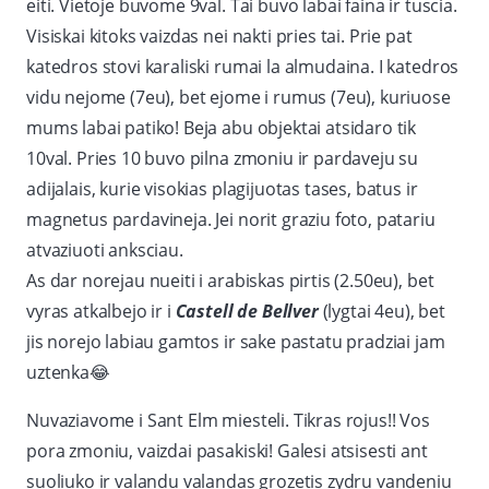
eiti. Vietoje buvome 9val. Tai buvo labai faina ir tuscia.
Visiskai kitoks vaizdas nei nakti pries tai. Prie pat
katedros stovi karaliski rumai la almudaina. I katedros
vidu nejome (7eu), bet ejome i rumus (7eu), kuriuose
mums labai patiko! Beja abu objektai atsidaro tik
10val. Pries 10 buvo pilna zmoniu ir pardaveju su
adijalais, kurie visokias plagijuotas tases, batus ir
magnetus pardavineja. Jei norit graziu foto, patariu
atvaziuoti anksciau.
As dar norejau nueiti i arabiskas pirtis (2.50eu), bet
vyras atkalbejo ir i
Castell de Bellver
(lygtai 4eu), bet
jis norejo labiau gamtos ir sake pastatu pradziai jam
uztenka
😂
Nuvaziavome i Sant Elm miesteli. Tikras rojus!! Vos
pora zmoniu, vaizdai pasakiski! Galesi atsisesti ant
suoliuko ir valandu valandas grozetis zydru vandeniu