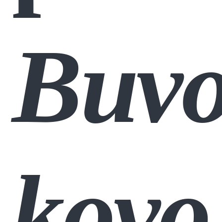
Buv
kovo