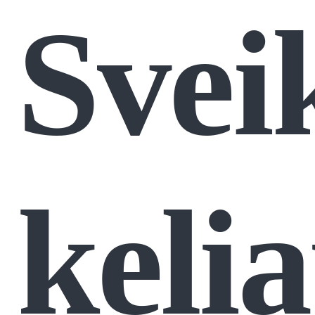
Sveik
keli