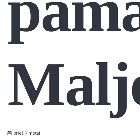
pama
Malj
prieš 7 metai