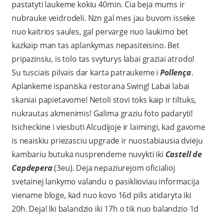
pastatyti laukeme kokiu 40min. Cia beja mums ir
nubrauke veidrodeli. Nzn gal mes jau buvom isseke
nuo kaitrios saules, gal pervarge nuo laukimo bet
kazkaip man tas aplankymas nepasiteisino. Bet
pripazinsiu, is tolo tas svyturys labai graziai atrodo!
Su tusciais pilvais dar karta patraukeme i
Pollença
.
Aplankeme ispaniska restorana Swing! Labai labai
skaniai papietavome! Netoli stovi toks kaip ir tiltuks,
nukrautas akmenimis! Galima graziu foto padaryti!
Isicheckine i viesbuti Alcudijoje ir laimingi, kad gavome
is neaiskiu priezasciu upgrade ir nuostabiausia dvieju
kambariu butuka nusprendeme nuvykti iki
Castell de
Capdepera
(3eu). Deja nepaziurejom oficialioj
svetainej lankymo valandu o pasiklioviau informacija
viename bloge, kad nuo kovo 16d pilis atidaryta iki
20h. Deja! Iki balandzio iki 17h o tik nuo balandzio 1d