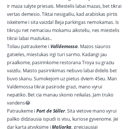
ir maza salyte priesais. Miestelis labai mazas, bet tikrai
vertas demesio. Tiktai nesigailiu, kad arabiskas pirtis
iskeiteme i sita vaizda! Beja parkingas nemokamas. Is
tikruju net nemaciau mokamu aiksteliu, nes miestelis
tikrai labai maziukas..
Toliau patraukeme i
Valldemossa
. Mazos siauros
gatveles, miestukas irgi turi sarmo. Kadangi jau
praalkome, pasirinkome restorana Troya su graziu
vaizdu. Maisto pasirinkimas nebuvo labai didelis bet
buvo skanu. Sumokejom uz pietus dviem 45eu. Man
Valdemossa tikrai pasirode grazi, mano vyrui
nepatiko. Bet cia manau skonio reikalas. Jam truko
vandens
😂
Patraukeme i
Port de Sóller
. Sita vietove mano vyrui
paliko didziausia ispudi is visu, kuriose gyvenome. Jei
dar karta atvyksime i
Maljorka
, greiciausiai