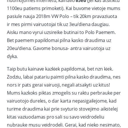
nuomojomes internetu, kainavo
65eu
(Jei kas atsitiktu
1100eu patiems primoketi). Kai buvome vietoje mums
pasiule nauja 2018m VW Polo – tik 20km pravaziuota
ir mes pirmi vairuotojai tik uz 3eu/diena daugiau.
Aisku mano vyrui uzsireike butinai to Polo Paemem.
Bet paemem papildomai pilna kasko draudima uz
20eu/diena. Gavome bonusa- antra vairuotoja uz
dyka.
Taip butu kainave kazkiek papildomai, bet nzn kiek.
Zodziu, labai patariu paimti pilna kasko draudima, nes
nors ir pats gerai vairuoji, negali atsakyti uz kitus!
Mums kazkoks piktas zmogelis su raktu perbrauke per
vairuotojo dureles, o dar karta nepasigailejome, kad
turime draudima kai prie svyturio stovejimo aikstelej
kitas vaziuodamas pro sali su savo veidrodeliu
nubrauke musu veidrodeli. Gerai, kad nieko nesimato,