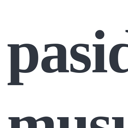
pasid
mus