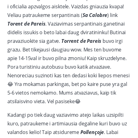
i oficialia apzvalgos aisktele. Vaizdas gniauzia kvapa!
Veliau patraukeme serpantinais (
Sa Calobre
) link
Torent de Pareis
. Vaziavimas serpantinais ganetinai
didelis issukis o beto labai daug dviratininku! Butinai
pravaziuokite sia gatve.
Torrent de Pareis
buvo irgi
grazu. Bet tikejausi daugiau wow. Mes ten buvome
apie 14-15val ir buvo pilna zmoniu! Kaip skruzdelyne.
Pora turistiniu autobusu buvo katik atvaziave.
Nenoreciau suzinoti kas ten dedasi koki liepos menesi
😂
Yra mokamas parkingas, bet po kaire puse yra gal
5-6 vietos nemokamo. Mums atvaziavus, kaip tik
atsilaisvino vieta. Vel pasiseke
😂
Kadangi po tiek daug vaziavimo atejo laikas uzsipilti
kuro, patraukeme i artimiausia degaline kuri buvo uz
valandos kelio! Taip atsidureme
Pollençoje
. Labai