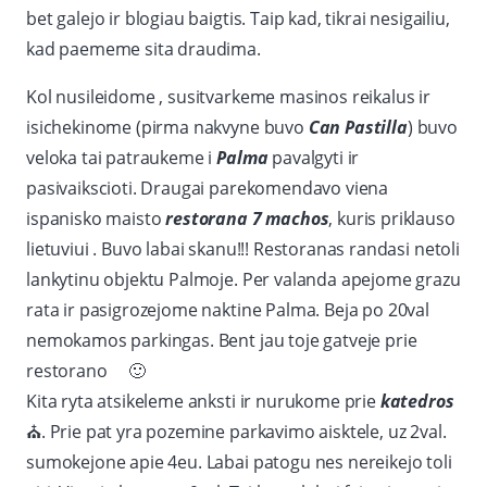
bet galejo ir blogiau baigtis. Taip kad, tikrai nesigailiu,
kad paememe sita draudima.
Kol nusileidome , susitvarkeme masinos reikalus ir
isichekinome (pirma nakvyne buvo
Can Pastilla
) buvo
veloka tai patraukeme i
Palma
pavalgyti ir
pasivaikscioti. Draugai parekomendavo viena
ispanisko maisto
restorana 7 machos
, kuris priklauso
lietuviui . Buvo labai skanu!!! Restoranas randasi netoli
lankytinu objektu Palmoje. Per valanda apejome grazu
rata ir pasigrozejome naktine Palma. Beja po 20val
nemokamos parkingas. Bent jau toje gatveje prie
restorano
🙂
Kita ryta atsikeleme anksti ir nurukome prie
katedros
⛪
. Prie pat yra pozemine parkavimo aisktele, uz 2val.
sumokejone apie 4eu. Labai patogu nes nereikejo toli