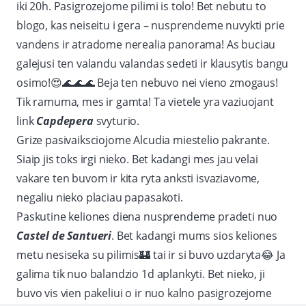
iki 20h. Pasigrozejome pilimi is tolo! Bet nebutu to
blogo, kas neiseitu i gera – nusprendeme nuvykti prie
vandens ir atradome nerealia panorama! As buciau
galejusi ten valandu valandas sedeti ir klausytis bangu
osimo!
😍
🌊
🌊
🌊
Beja ten nebuvo nei vieno zmogaus!
Tik ramuma, mes ir gamta! Ta vietele yra vaziuojant
link
Capdepera
svyturio.
Grize pasivaiksciojome Alcudia miestelio pakrante.
Siaip jis toks irgi nieko. Bet kadangi mes jau velai
vakare ten buvom ir kita ryta anksti isvaziavome,
negaliu nieko placiau papasakoti.
Paskutine keliones diena nusprendeme pradeti nuo
Castel de Santueri
. Bet kadangi mums sios keliones
metu nesiseka su pilimis
🏰
tai ir si buvo uzdaryta
😂
Ja
galima tik nuo balandzio 1d aplankyti. Bet nieko, ji
buvo vis vien pakeliui o ir nuo kalno pasigrozejome