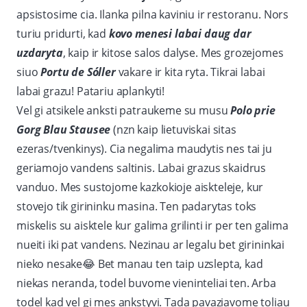
apsistosime cia. Ilanka pilna kaviniu ir restoranu. Nors
turiu pridurti, kad
kovo menesi labai daug dar
uzdaryta
, kaip ir kitose salos dalyse. Mes grozejomes
siuo
Portu de Sóller
vakare ir kita ryta. Tikrai labai
labai grazu! Patariu aplankyti!
Vel gi atsikele anksti patraukeme su musu
Polo prie
Gorg Blau Stausee
(nzn kaip lietuviskai sitas
ezeras/tvenkinys). Cia negalima maudytis nes tai ju
geriamojo vandens saltinis. Labai grazus skaidrus
vanduo. Mes sustojome kazkokioje aiskteleje, kur
stovejo tik girininku masina. Ten padarytas toks
miskelis su aisktele kur galima grilinti ir per ten galima
nueiti iki pat vandens. Nezinau ar legalu bet girininkai
nieko nesake
😂
Bet manau ten taip uzslepta, kad
niekas neranda, todel buvome vieninteliai ten. Arba
todel kad vel gi mes ankstyvi. Tada pavaziavome toliau