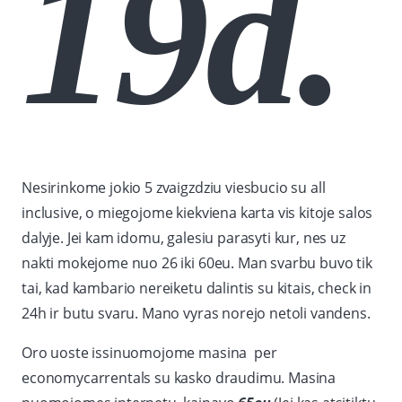
19d.
Nesirinkome jokio 5 zvaigzdziu viesbucio su all
inclusive, o miegojome kiekviena karta vis kitoje salos
dalyje. Jei kam idomu, galesiu parasyti kur, nes uz
nakti mokejome nuo 26 iki 60eu. Man svarbu buvo tik
tai, kad kambario nereiketu dalintis su kitais, check in
24h ir butu svaru. Mano vyras norejo netoli vandens.
Oro uoste issinuomojome masina per
economycarrentals su kasko draudimu. Masina