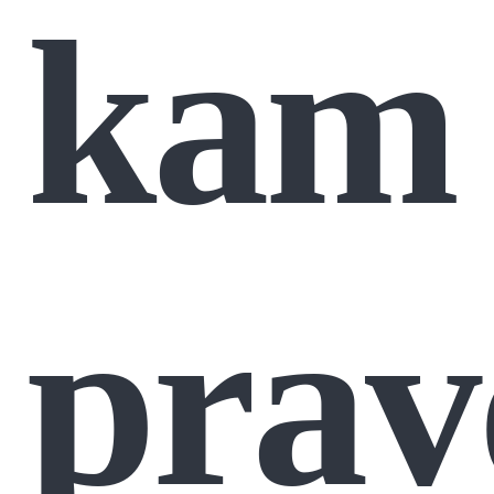
kam
prav