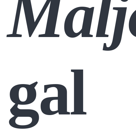
Malj
gal