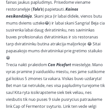
fainas jaukus papludimys. Prisedome viename
restoranelyje (
Tolo’s
) papietauti.
Kainos
nesikandzioja
. Skani pica (ir labai didele, vienos butu
mums dviems uzteke
😂
) ir labai skani Sangria! Beja cia
susirenka labai daug dviratininku, nes savininkas
buves profesionalus dviratininkas ir sis restoranas
tarp dviratininku butina atrakcija maljorkoje
😂
Sitai
papasakojo mums dviratininkai prie gretimo staliuko
😁
Trecia nakti praleidom
Can Picafort
miestelyje. Mano
vyras pramine ji vaiduokliu miestu, nes jame sutikome
gal kokius 5 zmones ta vakara. Viskas buvo uzdaryta!
Bet man tai netrukde, nes visa papludimy turejome tik
sau! Kita ryta issikrapsteme siek tiek veliau, nes
viesbutis tik nuo puses 9 siule pusrycius patraukeme
link Cap of Fermentor svyturio. Link ten vede velgi