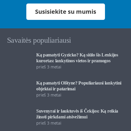
Susisiekite su mumis
Savaitės populiariausi
Ką pamatyti Gyzicko? Ką siūlo šis Lenkijos
kurortas: lankytinos vietos ir pramogos
prieš 3 metai
Ką pamatyti Olštyne? Populiariausi lankytini
objektai ir patarimai
prieš 3 metai
Suvenyrai ir lauktuvės iš Čekijos: Ką reikia
žinoti pirkdami atsivežimui
prieš 3 metai