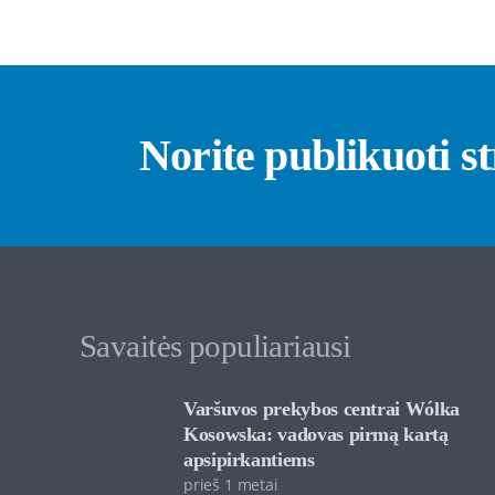
Norite publikuoti s
Savaitės populiariausi
Varšuvos prekybos centrai Wólka
Kosowska: vadovas pirmą kartą
apsipirkantiems
prieš 1 metai