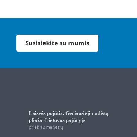
Susisiekite su mumis
Laisvės pojūtis: Geriausieji nudistų
pliažai Lietuvos pajūryje
prieš 12 mėnesių