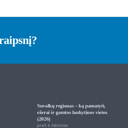
traipsnį?
Suvalkų regionas – ką pamatyti,
ežerai ir gamtos lankytinos vietos
(2026)
prieš 6 mėnesiai