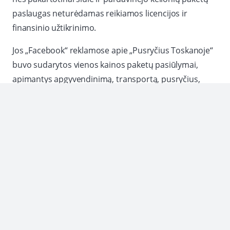
paslaugas neturėdamas reikiamos licencijos ir
finansinio užtikrinimo.
Jos „Facebook“ reklamose apie „Pusryčius Toskanoje“
buvo sudarytos vienos kainos paketų pasiūlymai,
apimantys apgyvendinimą, transportą, pusryčius,
pasivaikščiojimus ir ekskursijas, o tai atitiko teisinę
kelionių paketo sąvoką.
Nepaisant pakartotinių PTAC nurodymų sureguliuoti
savo statusą, reikiamas leidimas ir saugumo
priemonės nebuvo gauti.
Todėl toks elgesys buvo neteisėtas, sistemingas ir
komerciškai nesąžiningas. PTAC nurodė nedelsiant jį
nutraukti, atsižvelgdamas į pažeidimo rimtumą ir jo
poveikį keliautojams.