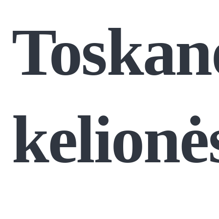
Toskan
kelionė