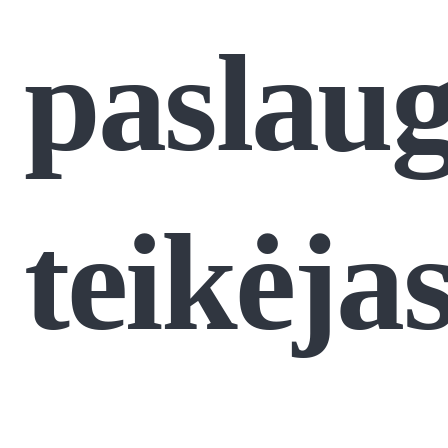
paslau
teikėja