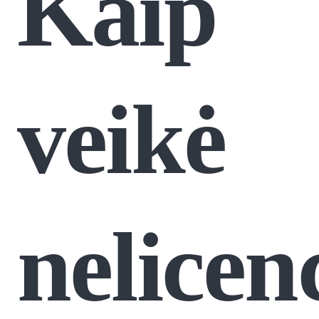
Kaip
veikė
nelicen