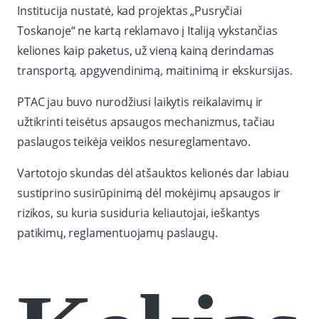
Institucija nustatė, kad projektas „Pusryčiai
Toskanoje“ ne kartą reklamavo į Italiją vykstančias
keliones kaip paketus, už vieną kainą derindamas
transportą, apgyvendinimą, maitinimą ir ekskursijas.
PTAC jau buvo nurodžiusi laikytis reikalavimų ir
užtikrinti teisėtus apsaugos mechanizmus, tačiau
paslaugos teikėja veiklos nesureglamentavo.
Vartotojo skundas dėl atšauktos kelionės dar labiau
sustiprino susirūpinimą dėl mokėjimų apsaugos ir
rizikos, su kuria susiduria keliautojai, ieškantys
patikimų, reglamentuojamų paslaugų.