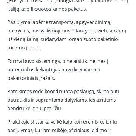
„Pusryčiai Toskanoje“, daugiausia siūlydama keliones į
Italiją kaip fiksuotos kainos paketus.
Pasiūlymai apėmė transportą, apgyvendinimą,
pusryčius, pasivaikščiojimus ir lankytinų vietų apžiūrą
už vieną kainą, sudarydami organizuoto paketinio
turizmo įspūdį.
Forma buvo sisteminga, o ne atsitiktinė, nes į
potencialius keliautojus buvo kreipiamasi
pakartotiniais įrašais.
Pateikimas rodė koordinuotą paslaugą, skirtą būti
patrauklia ir suprantama dalyviams, ieškantiems
bendrų kelionių patirčių.
Praktikoje ši tvarka veikė kaip komercinis kelionių
pasiūlymas, kuriam reikėjo oficialaus leidimo ir