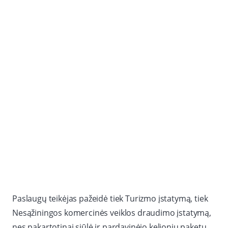
Paslaugų teikėjas pažeidė tiek Turizmo įstatymą, tiek
Nesąžiningos komercinės veiklos draudimo įstatymą,
nes pakartotinai siūlė ir pardavinėjo kelionių paketų