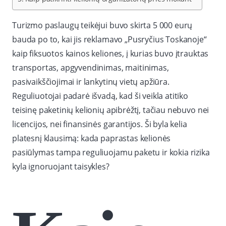
Turizmo paslaugų teikėjui buvo skirta 5 000 eurų
bauda po to, kai jis reklamavo „Pusryčius Toskanoje“
kaip fiksuotos kainos keliones, į kurias buvo įtrauktas
transportas, apgyvendinimas, maitinimas,
pasivaikščiojimai ir lankytinų vietų apžiūra.
Reguliuotojai padarė išvadą, kad ši veikla atitiko
teisinę paketinių kelionių apibrėžtį, tačiau nebuvo nei
licencijos, nei finansinės garantijos. Ši byla kelia
platesnį klausimą: kada paprastas kelionės
pasiūlymas tampa reguliuojamu paketu ir kokia rizika
kyla ignoruojant taisykles?