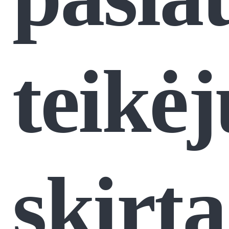
teikėj
skirta