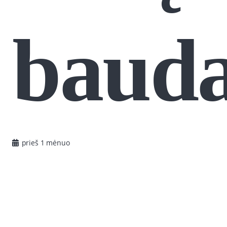
baud
prieš 1 mėnuo