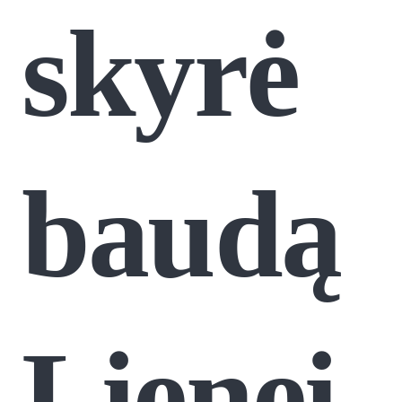
skyrė
baudą
Lienei