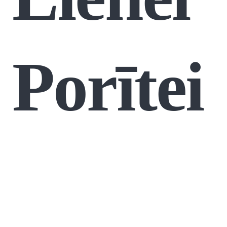
Porītei