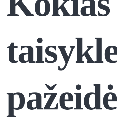
Kokias
taisykl
pažeid