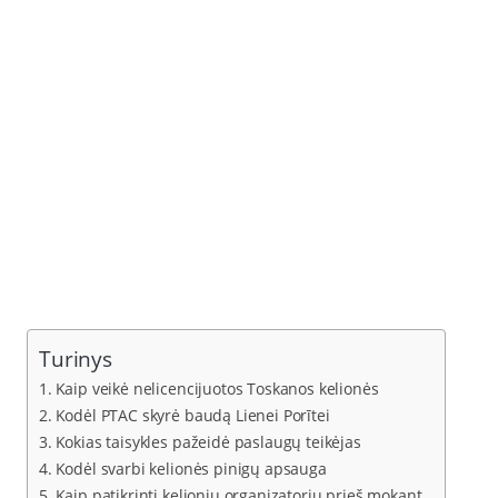
Turinys
Kaip veikė nelicencijuotos Toskanos kelionės
Kodėl PTAC skyrė baudą Lienei Porītei
Kokias taisykles pažeidė paslaugų teikėjas
Kodėl svarbi kelionės pinigų apsauga
Kaip patikrinti kelionių organizatorių prieš mokant