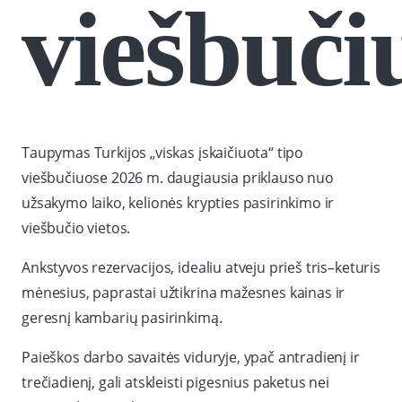
viešbuči
Taupymas Turkijos „viskas įskaičiuota“ tipo
viešbučiuose 2026 m. daugiausia priklauso nuo
užsakymo laiko, kelionės krypties pasirinkimo ir
viešbučio vietos.
Ankstyvos rezervacijos, idealiu atveju prieš tris–keturis
mėnesius, paprastai užtikrina mažesnes kainas ir
geresnį kambarių pasirinkimą.
Paieškos darbo savaitės viduryje, ypač antradienį ir
trečiadienį, gali atskleisti pigesnius paketus nei