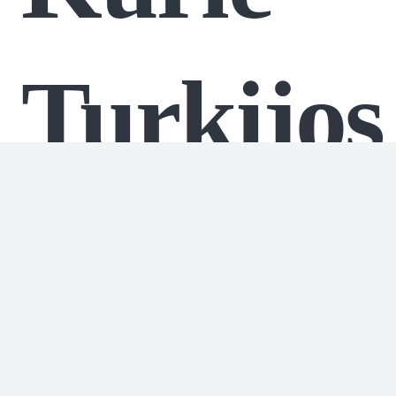
Turkijos
kurortai
atitinka