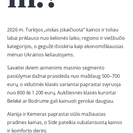
2026 m. Turkijos „viskas įskaičiuota“ kainos ir toliau
labai priklauso nuo kelionės laiko, regiono ir viešbučio
kategorijos, o gegužė išsiskiria kaip ekonomiškiausias
mėnuo Ukrainos keliautojams.
Savaitei dviem asmenims masinio segmento
pasiūlymai dažnai prasideda nuo maždaug 500–700
eurų, o vidutinės klasės variantai paprastai svyruoja
nuo 800 iki 1 200 eurų. Aukštesnės klasės kurortai
Belekė ar Bodrume gali kainuoti gerokai daugiau.
Alanija ir Kemeras paprastai siūlo mažiausias
pradines kainas, o Side pateikia subalansuotą kainos
ir komforto derinį.