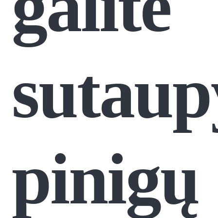
galite
sutaup
pinigų