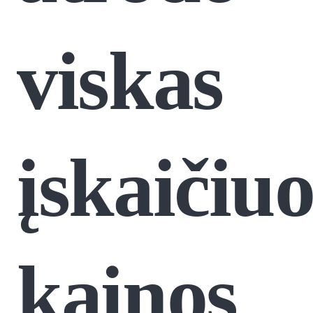
viskas
įskaičiu
kainos