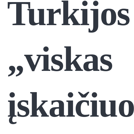
Turkijos
„viskas
įskaičiu