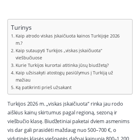
Turinys
Kaip atrodo viskas įskaičiuota kainos Turkijoje 2026
m.?
Kaip sutaupyti Turkijos „viskas įskaičiuota“
viešbučiuose
Kurie Turkijos kurortai atitinka jūsų biudžetą?
Kaip užsisakyti atostogų pasiūlymus į Turkiją už
mažiau
Ką patikrinti prieš užsakant
Turkijos 2026 m. „viskas įskaičiuota“ rinka jau rodo
aiškius kainų skirtumus pagal regioną, sezoną ir
viešbučio klasę. Biudžetiniai paketai dviem asmenims
vis dar gali prasidėti maždaug nuo 500–700 €, o
vidutinės klasės viešnagės dažnai kainuoja 800–1 200