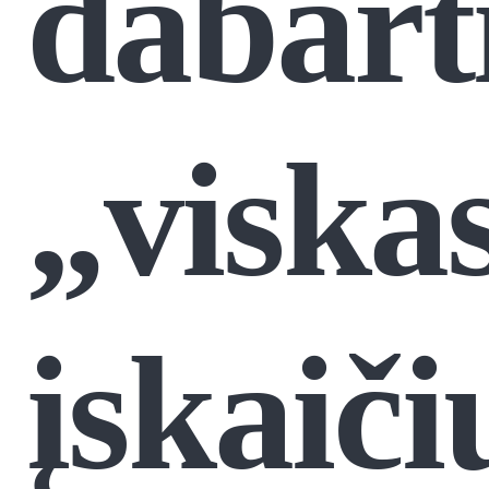
dabart
„viska
įskaiči