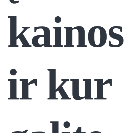
kainos
ir kur