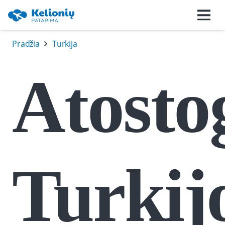
Pradžia
Turkija
Atosto
Turkij