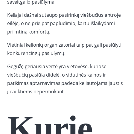
savaitgalio pasiūlymai.
Keliajai dažnai sutaupo pasirinkę viešbučius antroje
eilėje, o ne prie pat paplūdimio, kartu išlaikydami
priimtiną komfortą.
Vietiniai kelionių organizatoriai taip pat gali pasiūlyti
konkurencingų pasiūlymų.
Gegužę geriausia vertė yra vietovėse, kuriose
viešbučių pasiūla didelė, o vidutinės kainos ir
patikimas aptarnavimas padeda keliautojams jaustis
įtrauktiems nepermokant.
Kurie