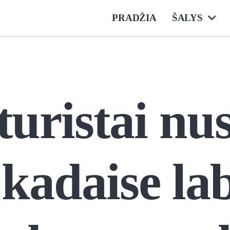
PRADŽIA
ŠALYS
turistai nu
į kadaise la