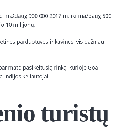
uo maždaug 900 000 2017 m. iki maždaug 500
jo 10 milijonų.
vietines parduotuves ir kavines, vis dažniau
bar mato pasikeitusią rinką, kurioje Goa
 Indijos keliautojai.
nio turistų