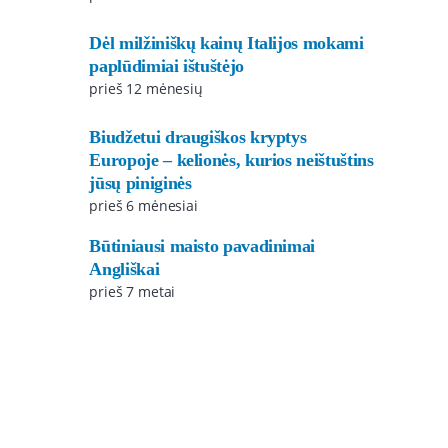
Dėl milžiniškų kainų Italijos mokami
paplūdimiai ištuštėjo
prieš 12 mėnesių
Biudžetui draugiškos kryptys
Europoje – kelionės, kurios neištuštins
jūsų piniginės
prieš 6 mėnesiai
Būtiniausi maisto pavadinimai
Angliškai
prieš 7 metai