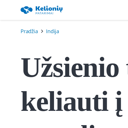
Pradžia
Indija
Užsienio 
keliauti 