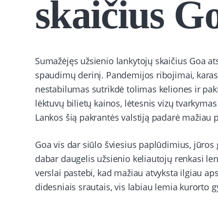
skaičius G
Sumažėjęs užsienio lankytojų skaičius Goa ats
spaudimų derinį. Pandemijos ribojimai, karas 
nestabilumas sutrikdė tolimas keliones ir pak
lėktuvų bilietų kainos, lėtesnis vizų tvarkymas
Lankos šią pakrantės valstiją padarė mažiau p
Goa vis dar siūlo šviesius paplūdimius, jūro
dabar daugelis užsienio keliautojų renkasi le
verslai pastebi, kad mažiau atvyksta ilgiau apsi
didesniais srautais, vis labiau lemia kurorto g