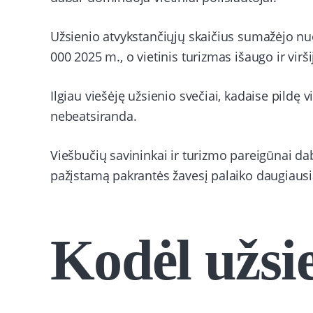
Užsienio atvykstančiųjų skaičius sumažėjo n
000 2025 m., o vietinis turizmas išaugo ir virši
Ilgiau viešėję užsienio svečiai, kadaise pildę 
nebeatsiranda.
Viešbučių savininkai ir turizmo pareigūnai da
pažįstamą pakrantės žavesį palaiko daugiausia
Kodėl užsie