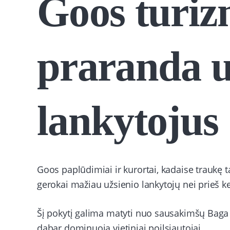
Goos turiz
praranda u
lankytojus
Goos paplūdimiai ir kurortai, kadaise traukę t
gerokai mažiau užsienio lankytojų nei prieš k
Šį pokytį galima matyti nuo sausakimšų Baga 
dabar dominuoja vietiniai poilsiautojai.