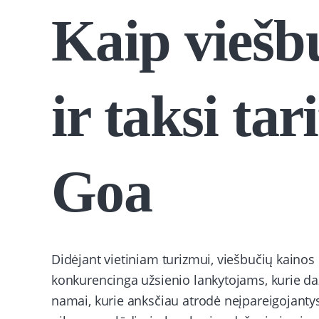
Kaip viešb
ir taksi tar
Goa
Didėjant vietiniam turizmui, viešbučių kainos G
konkurencinga užsienio lankytojams, kurie daž
namai, kurie anksčiau atrodė neįpareigojantys