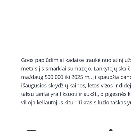
Goos paplūdimiai kadaise traukė nuolatinį užsi
metais jis smarkiai sumažėjo. Lankytojų skai
maždaug 500 000 iki 2025 m., jį spaudžia pand
išaugusios skrydžių kainos, lėtos vizos ir didė
taksų tarifai yra fiksuoti ir aukšti, o pigesnės
vilioja keliautojus kitur. Tikrasis lūžio taškas 