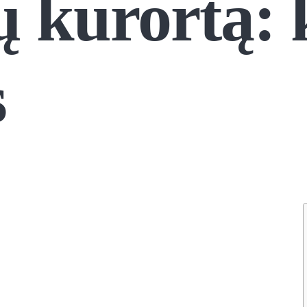
ų kurortą: 
s