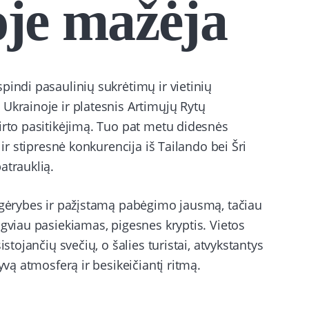
oje mažėja
pindi pasaulinių sukrėtimų ir vietinių
Ukrainoje ir platesnis Artimųjų Rytų
irto pasitikėjimą. Tuo pat metu didesnės
 ir stipresnė konkurencija iš Tailando bei Šri
atrauklią.
s gėrybes ir pažįstamą pabėgimo jausmą, tačiau
ngviau pasiekiamas, pigesnes kryptis. Vietos
stojančių svečių, o šalies turistai, atvykstantys
yvą atmosferą ir besikeičiantį ritmą.