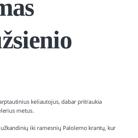
mas
žsienio
arptautinius keliautojus, dabar pritraukia
elerius metus.
užkandinių iki ramesnių Palolemo krantų, kur