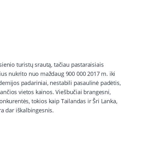
enio turistų srautą, tačiau pastaraisiais
čius nukrito nuo maždaug 900 000 2017 m. iki
emijos padariniai, nestabili pasaulinė padėtis,
jančios vietos kainos. Viešbučiai brangesni,
 konkurentės, tokios kaip Tailandas ir Šri Lanka,
yra dar iškalbingesnis.