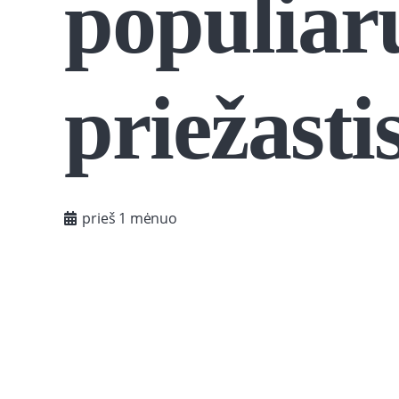
populiar
priežasti
prieš 1 mėnuo