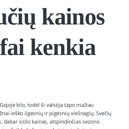
učių kainos
ifai kenkia
ojoje kilo, todėl ši valstija tapo mažiau
nai ieško ilgesnių ir pigesnių viešnagių. Svečių
, dabar siūlo kainas, atspindinčias sezono