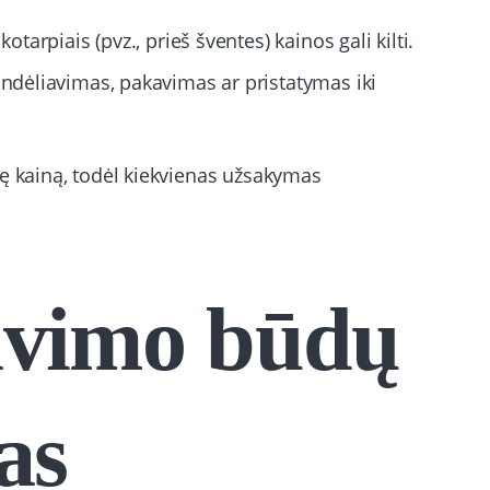
tarpiais (pvz., prieš šventes) kainos gali kilti.
ndėliavimas, pakavimas ar pristatymas iki
nę kainą, todėl kiekvienas užsakymas
avimo būdų
as