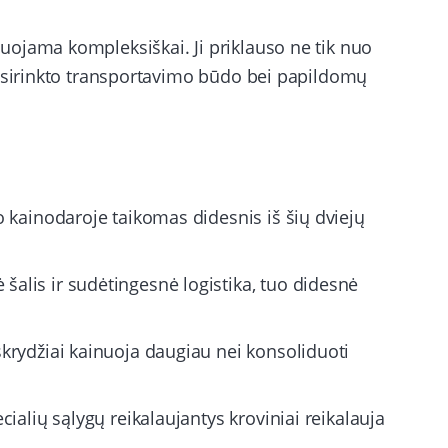
ojama kompleksiškai. Ji priklauso ne tik nuo
pasirinkto transportavimo būdo bei papildomų
 kainodaroje taikomas didesnis iš šių dviejų
šalis ir sudėtingesnė logistika, tuo didesnė
 skrydžiai kainuoja daugiau nei konsoliduoti
cialių sąlygų reikalaujantys kroviniai reikalauja