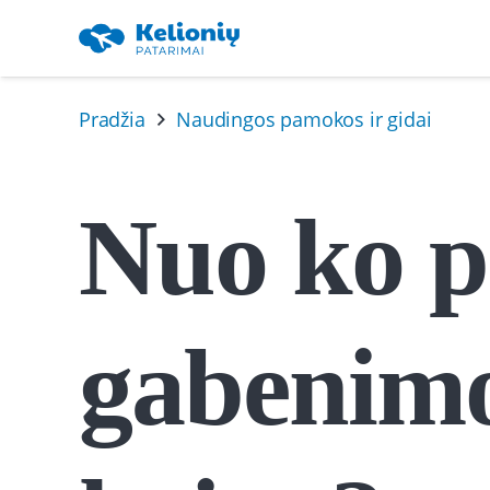
Pradžia
Naudingos pamokos ir gidai
Nuo ko p
gabenimo