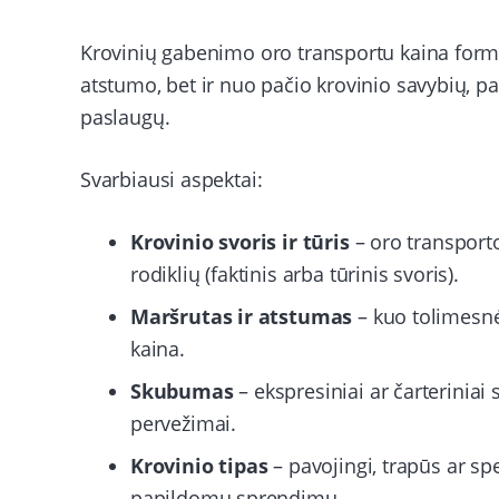
Krovinių gabenimo oro transportu kaina formu
atstumo, bet ir nuo pačio krovinio savybių, 
paslaugų.
Svarbiausi aspektai:
Krovinio svoris ir tūris
– oro transporto
rodiklių (faktinis arba tūrinis svoris).
Maršrutas ir atstumas
– kuo tolimesnė 
kaina.
Skubumas
– ekspresiniai ar čarteriniai
pervežimai.
Krovinio tipas
– pavojingi, trapūs ar spe
papildomų sprendimų.