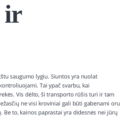
 ir
aukštu saugumo lygiu. Siuntos yra nuolat
kontroliuojami. Tai ypač svarbu, kai
kės. Vis dėlto, ši transporto rūšis turi ir tam
riežasčių ne visi kroviniai gali būti gabenami oru
 Be to, kainos paprastai yra didesnės nei jūrų