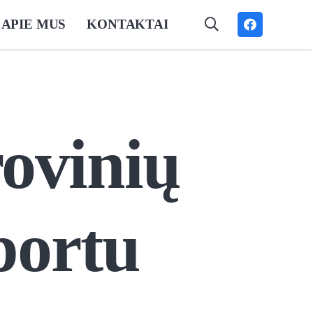
APIE MUS
KONTAKTAI
ovinių
portu