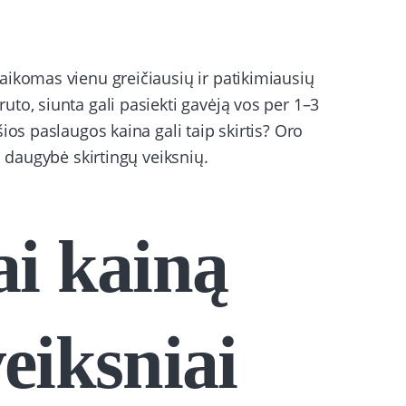
aikomas vienu greičiausių ir patikimiausių
to, siunta gali pasiekti gavėją vos per 1–3
ios paslaugos kaina gali taip skirtis? Oro
a daugybė skirtingų veiksnių.
ai kainą
eiksniai