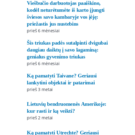
Viešbučio darbuotojas paaiškino,
kodėl neturėtumėte iš karto įjungti
šviesos savo kambaryje vos įėję:
priežastis jus nustebins
prieš 6 mėnesiai
Šis triukas padės sutalpinti dvigubai
daugiau daiktų į savo lagaminą:
genialus gyvenimo triukas
prieš 6 mėnesiai
Ką pamatyti Taivane? Geriausi
lankytini objektai ir patarimai
prieš 3 metai
Lietuvių bendruomenės Amerikoje:
kur rasti ir ką veikti?
prieš 2 metai
Ką pamatyti Utrechte? Geriausi