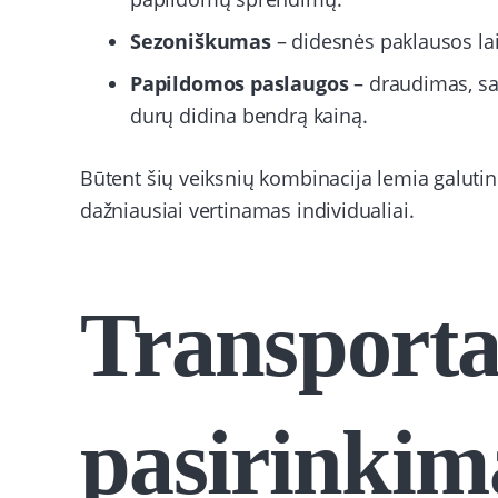
Sezoniškumas
– didesnės paklausos laiko
Papildomos paslaugos
– draudimas, sa
durų didina bendrą kainą.
Būtent šių veiksnių kombinacija lemia galuti
dažniausiai vertinamas individualiai.
Transport
pasirinkim