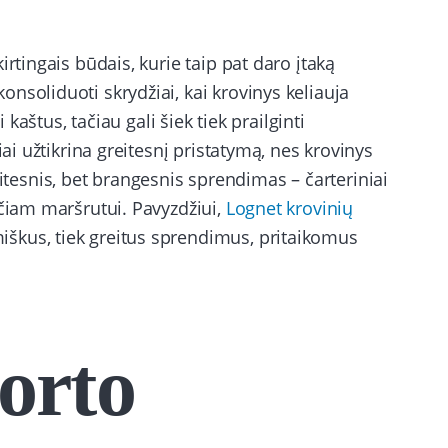
rtingais būdais, kurie taip pat daro įtaką
nsoliduoti skrydžiai, kai krovinys keliauja
 kaštus, tačiau gali šiek tiek prailginti
iai užtikrina greitesnį pristatymą, nes krovinys
esnis, bet brangesnis sprendimas – čarteriniai
ečiam maršrutui. Pavyzdžiui,
Lognet krovinių
škus, tiek greitus sprendimus, pritaikomus
orto