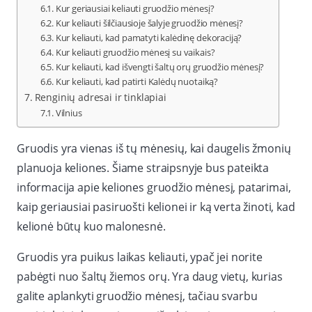
Kur geriausiai keliauti gruodžio mėnesį?
Kur keliauti šilčiausioje šalyje gruodžio mėnesį?
Kur keliauti, kad pamatyti kalėdinę dekoraciją?
Kur keliauti gruodžio mėnesį su vaikais?
Kur keliauti, kad išvengti šaltų orų gruodžio mėnesį?
Kur keliauti, kad patirti Kalėdų nuotaiką?
Renginių adresai ir tinklapiai
Vilnius
Gruodis yra vienas iš tų mėnesių, kai daugelis žmonių
planuoja keliones. Šiame straipsnyje bus pateikta
informacija apie keliones gruodžio mėnesį, patarimai,
kaip geriausiai pasiruošti kelionei ir ką verta žinoti, kad
kelionė būtų kuo malonesnė.
Gruodis yra puikus laikas keliauti, ypač jei norite
pabėgti nuo šaltų žiemos orų. Yra daug vietų, kurias
galite aplankyti gruodžio mėnesį, tačiau svarbu