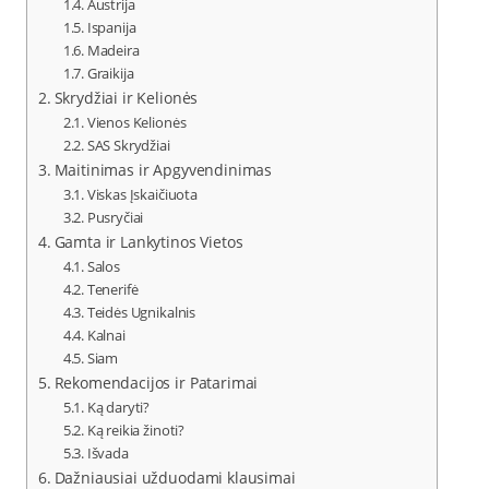
Austrija
Ispanija
Madeira
Graikija
Skrydžiai ir Kelionės
Vienos Kelionės
SAS Skrydžiai
Maitinimas ir Apgyvendinimas
Viskas Įskaičiuota
Pusryčiai
Gamta ir Lankytinos Vietos
Salos
Tenerifė
Teidės Ugnikalnis
Kalnai
Siam
Rekomendacijos ir Patarimai
Ką daryti?
Ką reikia žinoti?
Išvada
Dažniausiai užduodami klausimai