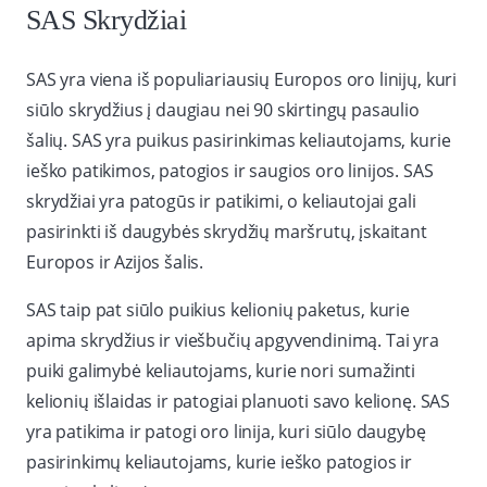
SAS Skrydžiai
SAS yra viena iš populiariausių Europos oro linijų, kuri
siūlo skrydžius į daugiau nei 90 skirtingų pasaulio
šalių. SAS yra puikus pasirinkimas keliautojams, kurie
ieško patikimos, patogios ir saugios oro linijos. SAS
skrydžiai yra patogūs ir patikimi, o keliautojai gali
pasirinkti iš daugybės skrydžių maršrutų, įskaitant
Europos ir Azijos šalis.
SAS taip pat siūlo puikius kelionių paketus, kurie
apima skrydžius ir viešbučių apgyvendinimą. Tai yra
puiki galimybė keliautojams, kurie nori sumažinti
kelionių išlaidas ir patogiai planuoti savo kelionę. SAS
yra patikima ir patogi oro linija, kuri siūlo daugybę
pasirinkimų keliautojams, kurie ieško patogios ir