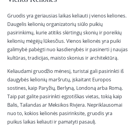
Gruodis yra geriausias laikas keliauti į vienos keliones.
Daugelis kelionių organizatorių siūlo puikių
pasirinkimų, kurie atitiks skirtingų skonių ir poreikių
kelionių mėgėjų lūkesčius. Vienos kelionės yra puiki
galimybė pabėgti nuo kasdienybės ir pasinerti į naujas
kultūras, tradicijas, maisto skonius ir architektūrą.
Keliaudami gruodžio mėnesį, turistai gali pasirinkti iš
daugybės kelionių maršrutų, įskaitant Europos
sostines, kaip Paryžių, Berlyną, Londoną arba Romą.
Taip pat galite pasirinkti egzotiškas vietas, tokią kaip
Balis, Tailandas ar Meksikos Rivjera. Nepriklausomai
nuo to, kokios kelionės pasirinksite, gruodis yra
puikus laikas keliauti ir pamatyti pasaulį.