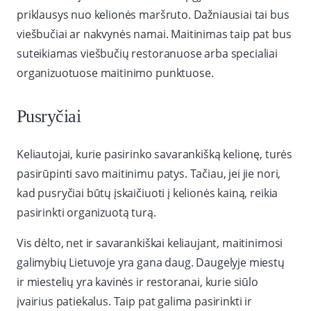
priklausys nuo kelionės maršruto. Dažniausiai tai bus
viešbučiai ar nakvynės namai. Maitinimas taip pat bus
suteikiamas viešbučių restoranuose arba specialiai
organizuotuose maitinimo punktuose.
Pusryčiai
Keliautojai, kurie pasirinko savarankišką kelionę, turės
pasirūpinti savo maitinimu patys. Tačiau, jei jie nori,
kad pusryčiai būtų įskaičiuoti į kelionės kainą, reikia
pasirinkti organizuotą turą.
Vis dėlto, net ir savarankiškai keliaujant, maitinimosi
galimybių Lietuvoje yra gana daug. Daugelyje miestų
ir miestelių yra kavinės ir restoranai, kurie siūlo
įvairius patiekalus. Taip pat galima pasirinkti ir