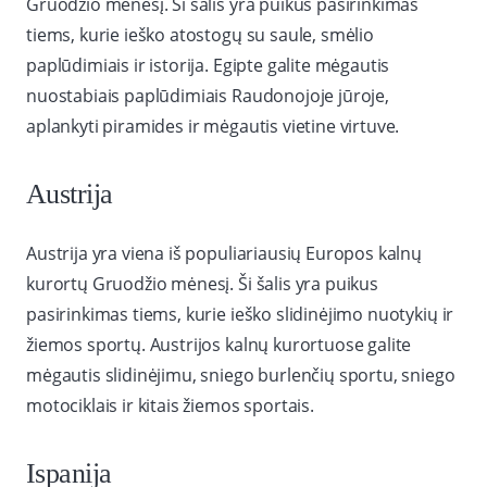
Gruodžio mėnesį. Ši šalis yra puikus pasirinkimas
tiems, kurie ieško atostogų su saule, smėlio
paplūdimiais ir istorija. Egipte galite mėgautis
nuostabiais paplūdimiais Raudonojoje jūroje,
aplankyti piramides ir mėgautis vietine virtuve.
Austrija
Austrija yra viena iš populiariausių Europos kalnų
kurortų Gruodžio mėnesį. Ši šalis yra puikus
pasirinkimas tiems, kurie ieško slidinėjimo nuotykių ir
žiemos sportų. Austrijos kalnų kurortuose galite
mėgautis slidinėjimu, sniego burlenčių sportu, sniego
motociklais ir kitais žiemos sportais.
Ispanija