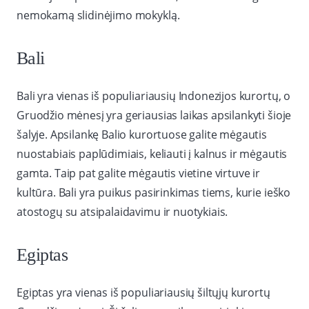
nemokamą slidinėjimo mokyklą.
Bali
Bali yra vienas iš populiariausių Indonezijos kurortų, o
Gruodžio mėnesį yra geriausias laikas apsilankyti šioje
šalyje. Apsilankę Balio kurortuose galite mėgautis
nuostabiais paplūdimiais, keliauti į kalnus ir mėgautis
gamta. Taip pat galite mėgautis vietine virtuve ir
kultūra. Bali yra puikus pasirinkimas tiems, kurie ieško
atostogų su atsipalaidavimu ir nuotykiais.
Egiptas
Egiptas yra vienas iš populiariausių šiltųjų kurortų