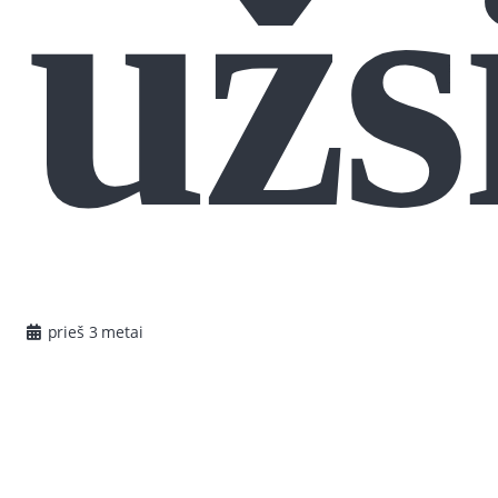
užs
prieš 3 metai