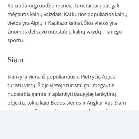
Keliaudami gruodžio mėnesį, turistai taip pat gali
mėgautis kalnų vaizdais. Kai kurios populiarios kalnų
vietos yra Alpių ir Kaukazo kalnai. Šios vietos yra
žinomos dėl savo nuostabių kalnų vaizdų ir sniego
sportų.
Siam
Siam yra viena iš populiariausių Pietryčių Azijos
turistų vietų. Šioje vietoje turistai gali mėgautis
nuostabia gamta ir aplankyti daugybę lankytinų
objektų, tokių kaip Budos sienos ir Angkor Vat. Siam
taip pat yra žinoma dėl savo nuostabių paplūdimių ir
turistų infrastruktūros.