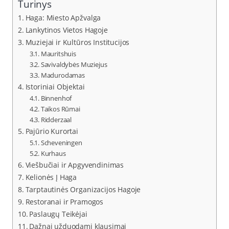
Turinys
Haga: Miesto Apžvalga
Lankytinos Vietos Hagoje
Muziejai ir Kultūros Institucijos
Mauritshuis
Savivaldybės Muziejus
Madurodamas
Istoriniai Objektai
Binnenhof
Taikos Rūmai
Ridderzaal
Pajūrio Kurortai
Scheveningen
Kurhaus
Viešbučiai ir Apgyvendinimas
Kelionės Į Haga
Tarptautinės Organizacijos Hagoje
Restoranai ir Pramogos
Paslaugų Teikėjai
Dažnai užduodami klausimai