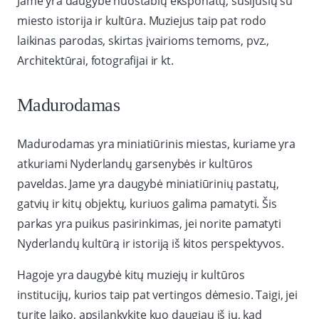
Jame yra daugybė nuostabių eksponatų, susijusių su
miesto istorija ir kultūra. Muziejus taip pat rodo
laikinas parodas, skirtas įvairioms temoms, pvz.,
Architektūrai, fotografijai ir kt.
Madurodamas
Madurodamas yra miniatiūrinis miestas, kuriame yra
atkuriami Nyderlandų garsenybės ir kultūros
paveldas. Jame yra daugybė miniatiūrinių pastatų,
gatvių ir kitų objektų, kuriuos galima pamatyti. Šis
parkas yra puikus pasirinkimas, jei norite pamatyti
Nyderlandų kultūrą ir istoriją iš kitos perspektyvos.
Hagoje yra daugybė kitų muziejų ir kultūros
institucijų, kurios taip pat vertingos dėmesio. Taigi, jei
turite laiko, apsilankykite kuo daugiau iš jų, kad