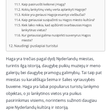
Kaip pasiruošti kelionei į Hagą?
Kokių lankytinų vietų verta aplankyti Hagoje?
Kokie yra geriausi Hagoje esantys viešbučiai?
Kaip geriausiai susipažinti su Hagos miesto kultūra?
Kiek laiko reikia, kad apžiūrėti svarbiausias Hagos
lankytinas vietas?
Kur geriausiai galima nusipirkti suvenyrus Hagos
mieste?
Naudingi puslapiai turistui
Haga yra trečias pagal dydį Nyderlandų miestas,
turintis ilgą istoriją, daugybę puikių muziejų ir meno
galerijų bei daugybę pramogų galimybių. Tai taip pat
miestas su karališkąja šeima ir šalies vyriausybės
buveine. Haga yra labai populiarus turistų lankymo
objektas, o jo lankytinos vietos yra puikus
pasirinkimas visiems, norintiems sužinoti daugiau
apie Nyderlandų kultūrą ir istoriją.