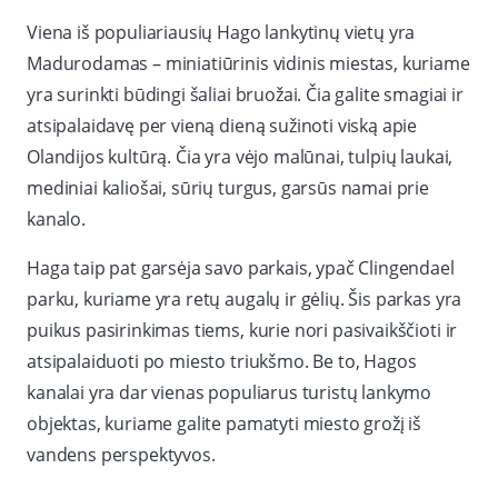
Viena iš populiariausių Hago lankytinų vietų yra
Madurodamas – miniatiūrinis vidinis miestas, kuriame
yra surinkti būdingi šaliai bruožai. Čia galite smagiai ir
atsipalaidavę per vieną dieną sužinoti viską apie
Olandijos kultūrą. Čia yra vėjo malūnai, tulpių laukai,
mediniai kaliošai, sūrių turgus, garsūs namai prie
kanalo.
Haga taip pat garsėja savo parkais, ypač Clingendael
parku, kuriame yra retų augalų ir gėlių. Šis parkas yra
puikus pasirinkimas tiems, kurie nori pasivaikščioti ir
atsipalaiduoti po miesto triukšmo. Be to, Hagos
kanalai yra dar vienas populiarus turistų lankymo
objektas, kuriame galite pamatyti miesto grožį iš
vandens perspektyvos.