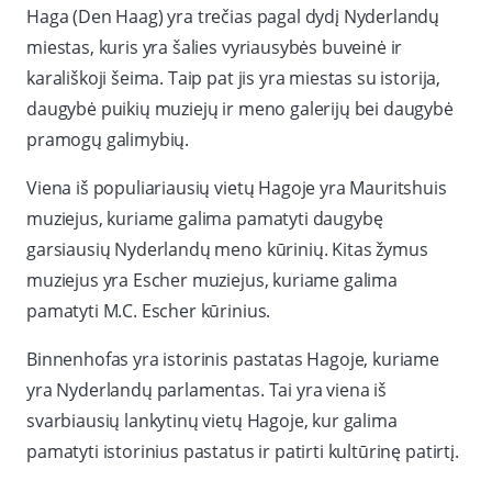
Haga (Den Haag) yra trečias pagal dydį Nyderlandų
miestas, kuris yra šalies vyriausybės buveinė ir
karališkoji šeima. Taip pat jis yra miestas su istorija,
daugybė puikių muziejų ir meno galerijų bei daugybė
pramogų galimybių.
Viena iš populiariausių vietų Hagoje yra Mauritshuis
muziejus, kuriame galima pamatyti daugybę
garsiausių Nyderlandų meno kūrinių. Kitas žymus
muziejus yra Escher muziejus, kuriame galima
pamatyti M.C. Escher kūrinius.
Binnenhofas yra istorinis pastatas Hagoje, kuriame
yra Nyderlandų parlamentas. Tai yra viena iš
svarbiausių lankytinų vietų Hagoje, kur galima
pamatyti istorinius pastatus ir patirti kultūrinę patirtį.