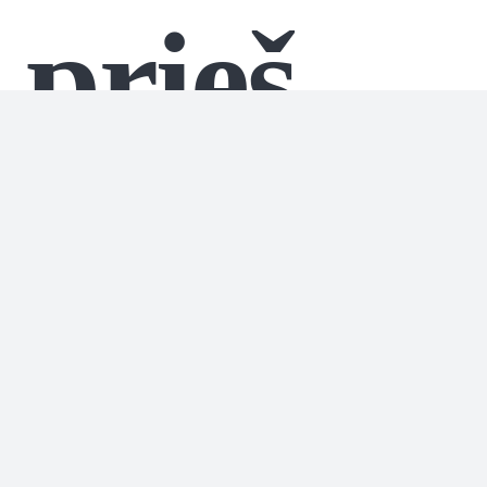
prieš
„Royal
Caribbe