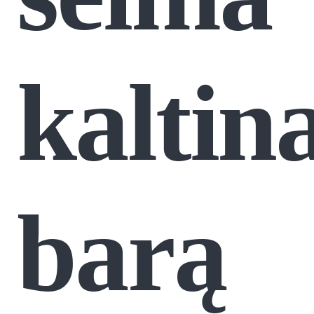
kaltin
barą