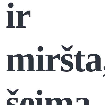
ir
miršta
šeima