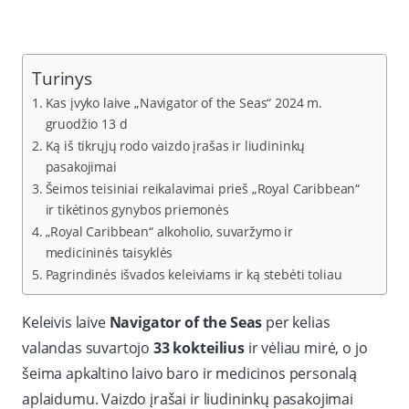
Turinys
Kas įvyko laive „Navigator of the Seas“ 2024 m.
gruodžio 13 d
Ką iš tikrųjų rodo vaizdo įrašas ir liudininkų
pasakojimai
Šeimos teisiniai reikalavimai prieš „Royal Caribbean“
ir tikėtinos gynybos priemonės
„Royal Caribbean“ alkoholio, suvaržymo ir
medicininės taisyklės
Pagrindinės išvados keleiviams ir ką stebėti toliau
Keleivis laive
Navigator of the Seas
per kelias
valandas suvartojo
33 kokteilius
ir vėliau mirė, o jo
šeima apkaltino laivo baro ir medicinos personalą
aplaidumu. Vaizdo įrašai ir liudininkų pasakojimai