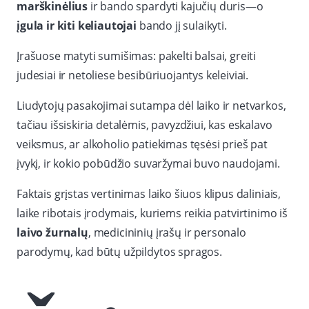
marškinėlius
ir bando spardyti kajučių duris—o
įgula ir kiti keliautojai
bando jį sulaikyti.
Įrašuose matyti sumišimas: pakelti balsai, greiti
judesiai ir netoliese besibūriuojantys keleiviai.
Liudytojų pasakojimai sutampa dėl laiko ir netvarkos,
tačiau išsiskiria detalėmis, pavyzdžiui, kas eskalavo
veiksmus, ar alkoholio patiekimas tęsėsi prieš pat
įvykį, ir kokio pobūdžio suvaržymai buvo naudojami.
Faktais grįstas vertinimas laiko šiuos klipus daliniais,
laike ribotais įrodymais, kuriems reikia patvirtinimo iš
laivo žurnalų
, medicininių įrašų ir personalo
parodymų, kad būtų užpildytos spragos.