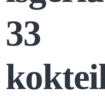
33
koktei