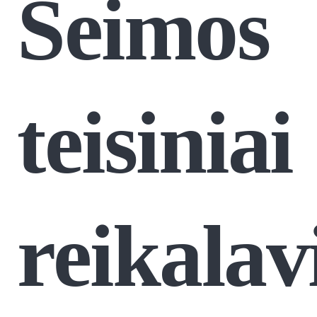
Šeimos
teisiniai
reikalav