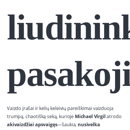
liudinin
pasakoj
Vaizdo įrašai ir kelių keleivių pareiškimai vaizduoja
trumpą, chaotišką seką, kurioje
Michael Virgil
atrodo
akivaizdžiai apsvaigęs
—šaukia,
nusivelka