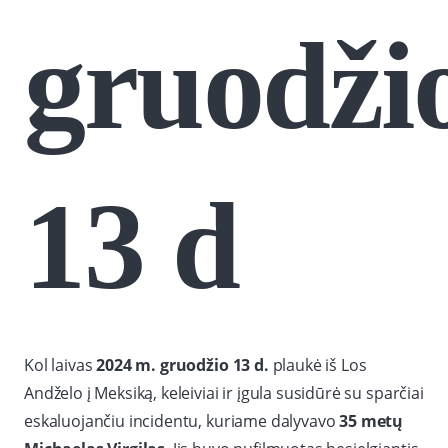
gruodži
13 d
Kol laivas
2024 m. gruodžio 13 d.
plaukė iš Los
Andželo į Meksiką, keleiviai ir įgula susidūrė su sparčiai
eskaluojančiu incidentu, kuriame dalyvavo
35 metų