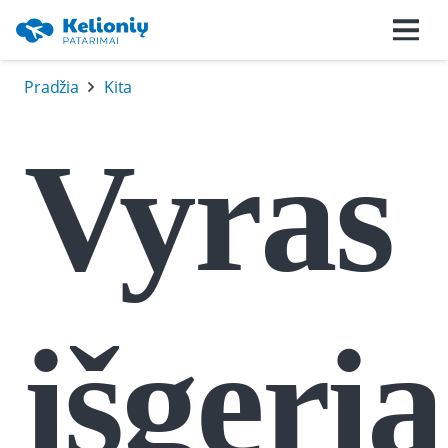
Pradžia
Kita
Vyras
išgeria