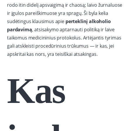
rodo itin didelį apsvaigimą ir chaosą; laivo žurnaluose
ir įgulos pareiškimuose yra spragų. Ši byla kelia
sudėtingus klausimus apie
perteklinį alkoholio
pardavimą
, atsisakymo aptarnauti politiką ir laive
taikomus medicininius protokolus. Artėjantis tyrimas
gali atskleisti procedūrinius trūkumus — ir kas, jei
apskritai kas nors, yra teisiškai atsakingas.
Kas