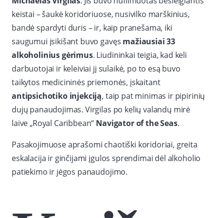
Michaelas Virgilas
. Jis buvo nufilmuotas besielgiantis
keistai – šaukė koridoriuose, nusivilko marškinius,
bandė spardyti duris – ir, kaip pranešama, iki
saugumui įsikišant buvo gavęs
mažiausiai 33
alkoholinius gėrimus
. Liudininkai teigia, kad keli
darbuotojai ir keleiviai jį sulaikė, po to esą buvo
taikytos medicininės priemonės, įskaitant
antipsichotiko injekciją
, taip pat minimas ir pipirinių
dujų panaudojimas. Virgilas po kelių valandų mirė
laive „Royal Caribbean“
Navigator of the Seas
.
Pasakojimuose aprašomi chaotiški koridoriai, greita
eskalacija ir ginčijami įgulos sprendimai dėl alkoholio
patiekimo ir jėgos panaudojimo.