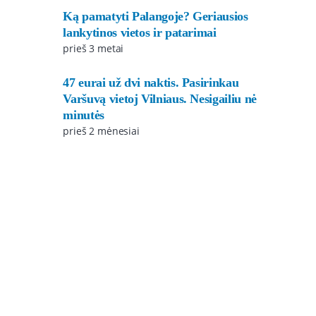
Ką pamatyti Palangoje? Geriausios
lankytinos vietos ir patarimai
prieš 3 metai
47 eurai už dvi naktis. Pasirinkau
Varšuvą vietoj Vilniaus. Nesigailiu nė
minutės
prieš 2 mėnesiai