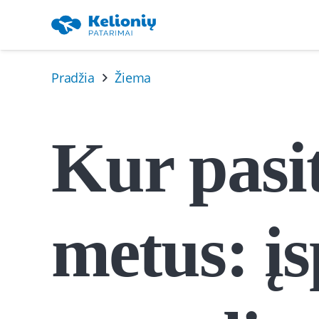
Pradžia
Žiema
Kur pasi
metus: į