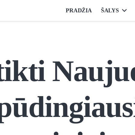
PRADŽIA
ŠALYS
tikti Nauju
spūdingiaus