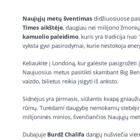
Naujųjų metų šventimas
didžiuosiuose pasa
Times aikštėje
, daugiau nei milijono žmonių
kamuolio paleidimo
, kuris yra tradicija nu
vyksta gyvi pasirodymai, kurie nestokoja energ
Keliaukite į Londoną, kur galėsite pasigrožėti
Naujuosius metus pasitikti skambant Big Benu
vaizdo, bilietus reikia įsigyti iš anksto.
Sidnėjus yra pirmasis, siūlantis kvapą gniauži
rūmų. Turėdami daugybę nemokamų stebėjimo v
milijoninės minios, švenčiančios Naujųjų met
Dubajuje
Burdž Chalifa
dangų nušviečia viena