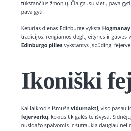
tūkstančius žmonių. Čia gausu vietų pavalgyti
pavalgyti.
Keturias dienas Edinburge vyksta
Hogmanay f
tradicijos, rengiamos deglų eitynės ir gatvės va
Edinburgo pilies
vykstantys įspūdingi fejerve
Ikoniški fe
Kai laikrodis išmuša
vidurnaktį
, viso pasauli
fejerverkų
, kokius tik galėsite išvysti. Sidnėj
nusidažo spalvomis ir sutraukia daugiau nei mi