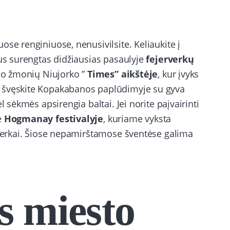
ose renginiuose, nenusivilsite. Keliaukite į
bus surengtas didžiausias pasaulyje
fejerverkų
ono žmonių Niujorko ”
Times” aikštėje
, kur įvyks
e švęskite Kopakabanos paplūdimyje su gyva
l sėkmės apsirengia baltai. Jei norite paįvairinti
e
Hogmanay festivalyje
, kuriame vyksta
rverkai. Šiose nepamirštamose šventėse galima
s miesto