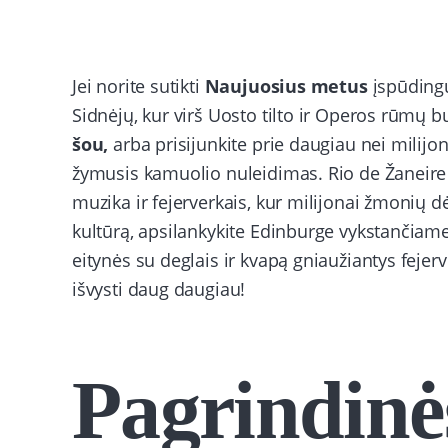
Jei norite sutikti
Naujuosius metus
įspūdingu
Sidnėjų, kur virš Uosto tilto ir Operos rūmų 
šou,
arba prisijunkite prie daugiau nei milij
žymusis kamuolio nuleidimas. Rio de Žaneir
muzika ir fejerverkais, kur milijonai žmonių dė
kultūrą, apsilankykite Edinburge vykstančiam
eitynės su deglais ir kvapą gniaužiantys feje
išvysti daug daugiau!
Pagrindinė