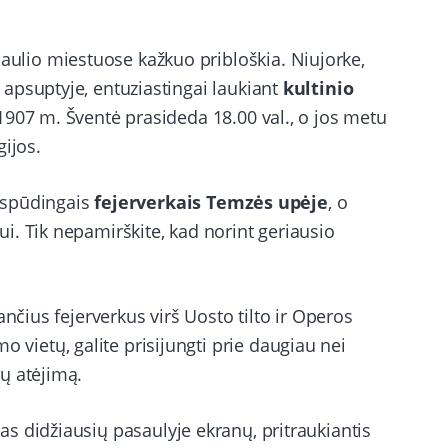
ulio miestuose kažkuo pribloškia. Niujorke,
 apsuptyje, entuziastingai laukiant
kultinio
o 1907 m. Šventė prasideda 18.00 val., o jos metu
ijos.
 įspūdingais
fejerverkais
Temzės upėje
, o
i. Tik nepamirškite, kad norint geriausio
ančius fejerverkus virš Uosto tilto ir Operos
ietų, galite prisijungti prie daugiau nei
ų atėjimą.
s didžiausių pasaulyje ekranų, pritraukiantis