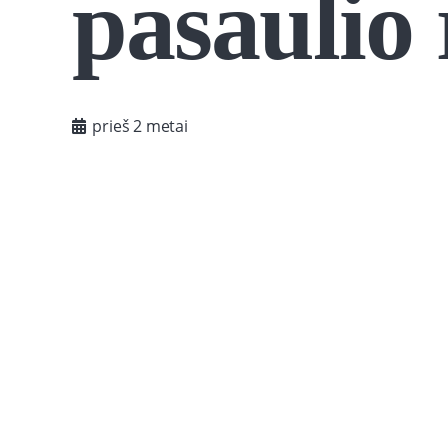
pasaulio 
prieš 2 metai