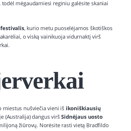
, todėl mėgaudamiesi reginiu galėsite skaniai
estivalis
, kurio metu puoselėjamos škotiškos
karėliai, o viską vainikuoja vidurnaktį virš
rkai.
jerverkai
o miestus nušviečia vieni iš
ikoniškiausių
uje (Australija) dangus virš
Sidnėjaus uosto
lijoną žiūrovų. Norėsite rasti vietą Bradfildo