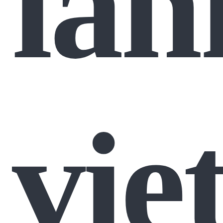
lan
vie