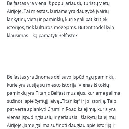
Belfastas yra viena iš populiariausių turistų vietų
Airijoje. Tai miestas, kuriame yra daugybė įvairių
lankytinų vietų ir paminklų, kurie gali patikti tiek
istorijos, tiek kultūros mėgėjams. Būtent todėl kyla
klausimas – ką pamatyti Belfaste?
Belfastas yra žinomas dėl savo įspūdingų paminklų,
kurie yra susiję su miesto istorija. Vienas iš tokių
paminklų yra Titanic Belfast muziejus, kuriame galima
sužinoti apie žymųjį laivą „Titaniką“ ir jo istoriją. Taip
pat verta aplankyti Crumlin Road kalėjimą, kuris yra
vienas įspūdingiausių ir geriausiai išlaikytų kalėjimų
Airijoje. Jame galima sužinoti daugiau apie istoriją ir