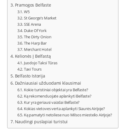
Pramogos Belfaste
W5
St George’s Market
SSE Arena
Duke Of York
The Dirty Onion
The Harp Bar
Merchant Hotel
Kelionės Į Belfastą
Juodojo Taksi Tūras
Taxi Tours
Belfasto Istorija
Dažniausiai užduodami klausimai
Kokie turistiniai objektai yra Belfaste?
Ką rekomenduojate aplankyti Belfaste?
Kur yra geriausi vaizdai Belfaste?
Kokias vietoves verta aplankyti Siaurės Airijoje?
Ką pamatyti netoliese nuo Milsos miestelio Airijoje?
Naudingi puslapiai turistui