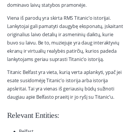
dominavo laivų statybos pramonėje.
Viena iš parodų yra skirta RMS Titanic’o istorijai.
Lankytojai gali pamatyti daugybę eksponatų, įskaitant
originalius laivo detalių ir asmeninių daiktų, kurie
buvo su laivu. Be to, muziejuje yra daug interaktyvių
ekranų ir virtualių realybės patirčių, kurios padeda
lankytojams geriau suprasti Titanic’o istoriją.
Titanic Belfast yra vieta, kurią verta aplankyti, ypač jei
esate susidomėję Titanic’o istorija arba istorija
apskritai. Tai yra vienas iš geriausių būdų sužinoti
daugiau apie Belfasto praeitį ir jo ryšį su Titanic’u.
Relevant Entities:
Belfast