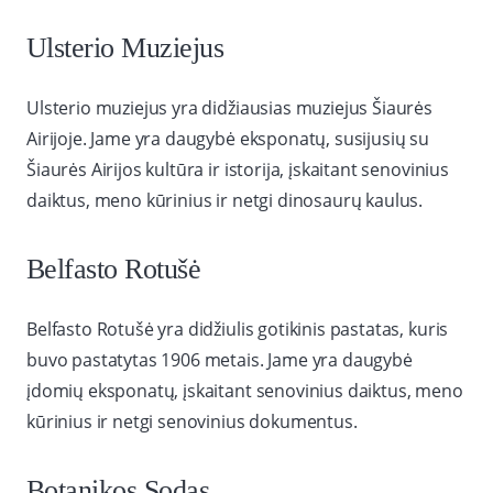
Ulsterio Muziejus
Ulsterio muziejus yra didžiausias muziejus Šiaurės
Airijoje. Jame yra daugybė eksponatų, susijusių su
Šiaurės Airijos kultūra ir istorija, įskaitant senovinius
daiktus, meno kūrinius ir netgi dinosaurų kaulus.
Belfasto Rotušė
Belfasto Rotušė yra didžiulis gotikinis pastatas, kuris
buvo pastatytas 1906 metais. Jame yra daugybė
įdomių eksponatų, įskaitant senovinius daiktus, meno
kūrinius ir netgi senovinius dokumentus.
Botanikos Sodas