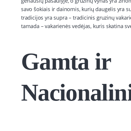
geriausių pasaulyje, o gruzinų vynas yra žino
savo šokiais ir dainomis, kurių daugelis yra su
tradicijos yra supra – tradicinis gruzinų vakar
tamada – vakarienės vedėjas, kuris skatina sve
Gamta ir
Nacionalin