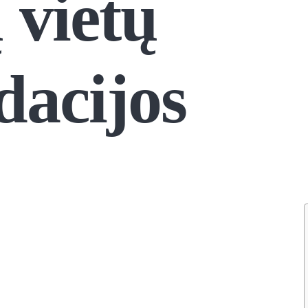
ų vietų
acijos