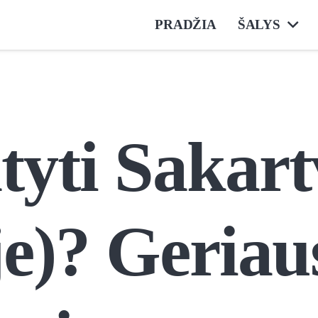
PRADŽIA
ŠALYS
yti Sakart
je)? Geriau