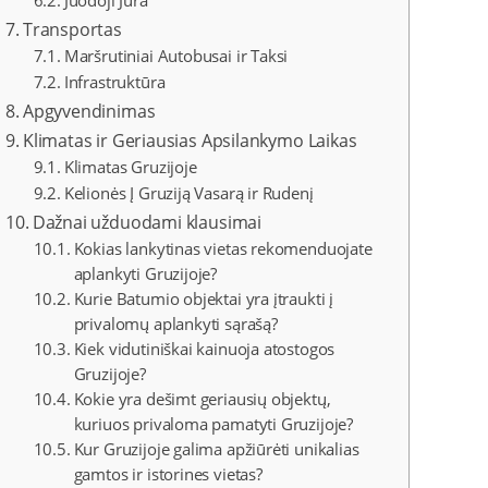
Juodoji Jūra
Transportas
Maršrutiniai Autobusai ir Taksi
Infrastruktūra
Apgyvendinimas
Klimatas ir Geriausias Apsilankymo Laikas
Klimatas Gruzijoje
Kelionės Į Gruziją Vasarą ir Rudenį
Dažnai užduodami klausimai
Kokias lankytinas vietas rekomenduojate
aplankyti Gruzijoje?
Kurie Batumio objektai yra įtraukti į
privalomų aplankyti sąrašą?
Kiek vidutiniškai kainuoja atostogos
Gruzijoje?
Kokie yra dešimt geriausių objektų,
kuriuos privaloma pamatyti Gruzijoje?
Kur Gruzijoje galima apžiūrėti unikalias
gamtos ir istorines vietas?