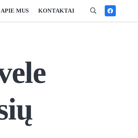
APIE MUS
KONTAKTAI
vele
sių