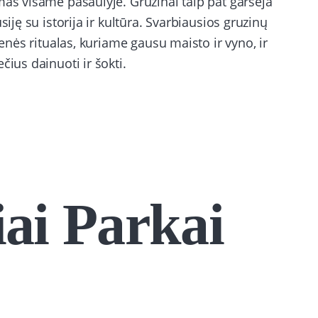
mas visame pasaulyje. Gruzinai taip pat garsėja
siję su istorija ir kultūra. Svarbiausios gruzinų
ienės ritualas, kuriame gausu maisto ir vyno, ir
čius dainuoti ir šokti.
iai Parkai