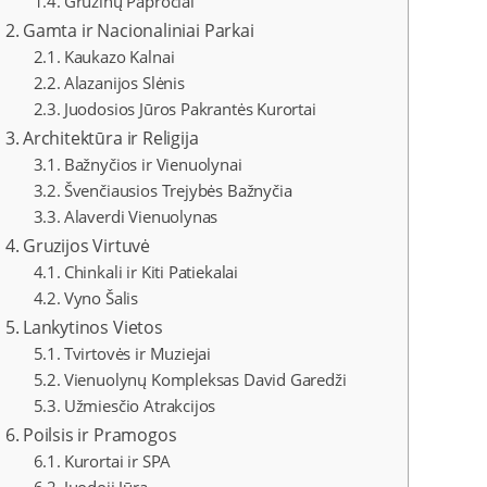
Gruzinų Papročiai
Gamta ir Nacionaliniai Parkai
Kaukazo Kalnai
Alazanijos Slėnis
Juodosios Jūros Pakrantės Kurortai
Architektūra ir Religija
Bažnyčios ir Vienuolynai
Švenčiausios Trejybės Bažnyčia
Alaverdi Vienuolynas
Gruzijos Virtuvė
Chinkali ir Kiti Patiekalai
Vyno Šalis
Lankytinos Vietos
Tvirtovės ir Muziejai
Vienuolynų Kompleksas David Garedži
Užmiesčio Atrakcijos
Poilsis ir Pramogos
Kurortai ir SPA