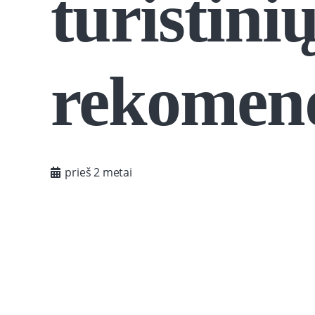
turistini
rekomend
prieš 2 metai