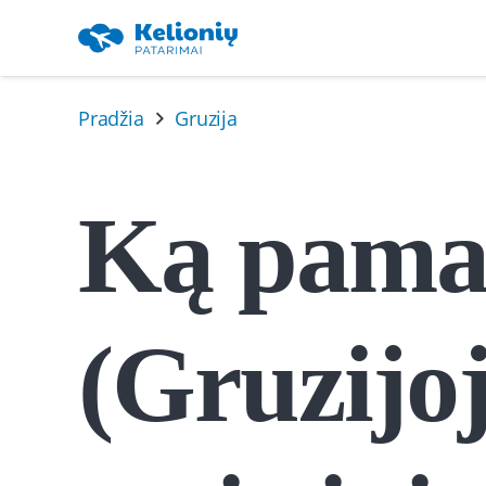
Pradžia
Gruzija
Ką pamat
(Gruzijo