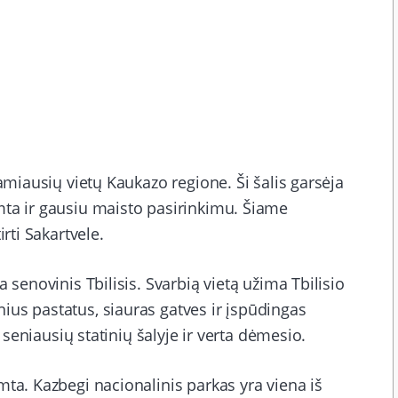
tamiausių vietų Kaukazo regione. Ši šalis garsėja
mta ir gausiu maisto pasirinkimu. Šiame
rti Sakartvele.
 senovinis Tbilisis. Svarbią vietą užima Tbilisio
ius pastatus, siauras gatves ir įspūdingas
š seniausių statinių šalyje ir verta dėmesio.
mta. Kazbegi nacionalinis parkas yra viena iš