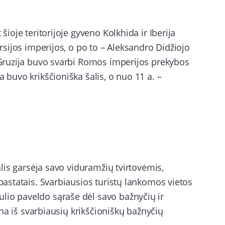
šioje teritorijoje gyveno Kolkhida ir Iberija
ersijos imperijos, o po to – Aleksandro Didžiojo
s Gruzija buvo svarbi Romos imperijos prekybos
a buvo krikščioniška šalis, o nuo 11 a. –
Šalis garsėja savo viduramžių tvirtovėmis,
 pastatais. Svarbiausios turistų lankomos vietos
lio paveldo sąraše dėl savo bažnyčių ir
iena iš svarbiausių krikščioniškų bažnyčių