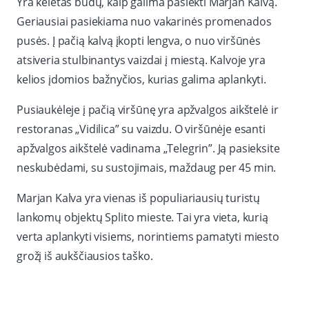
Yra keletas būdų, kaip galima pasiekti Marjan Kalvą.
Geriausiai pasiekiama nuo vakarinės promenados
pusės. Į pačią kalvą įkopti lengva, o nuo viršūnės
atsiveria stulbinantys vaizdai į miestą. Kalvoje yra
kelios įdomios bažnyčios, kurias galima aplankyti.
Pusiaukėleje į pačią viršūnę yra apžvalgos aikštelė ir
restoranas „Vidilica” su vaizdu. O viršūnėje esanti
apžvalgos aikštelė vadinama „Telegrin”. Ją pasieksite
neskubėdami, su sustojimais, maždaug per 45 min.
Marjan Kalva yra vienas iš populiariausių turistų
lankomų objektų Splito mieste. Tai yra vieta, kurią
verta aplankyti visiems, norintiems pamatyti miesto
grožį iš aukščiausios taško.