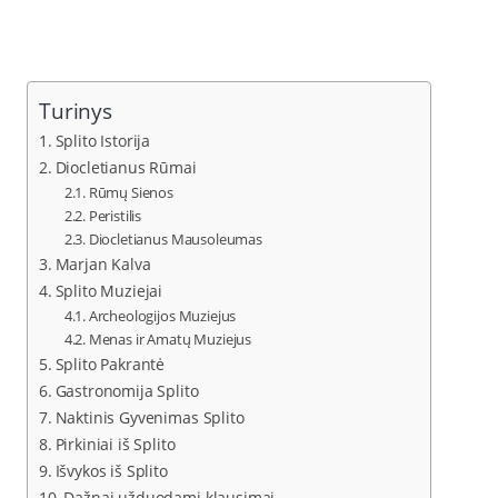
Turinys
Splito Istorija
Diocletianus Rūmai
Rūmų Sienos
Peristilis
Diocletianus Mausoleumas
Marjan Kalva
Splito Muziejai
Archeologijos Muziejus
Menas ir Amatų Muziejus
Splito Pakrantė
Gastronomija Splito
Naktinis Gyvenimas Splito
Pirkiniai iš Splito
Išvykos iš Splito
Dažnai užduodami klausimai