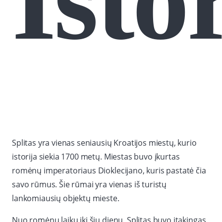
Isto
Splitas yra vienas seniausių Kroatijos miestų, kurio
istorija siekia 1700 metų. Miestas buvo įkurtas
romėnų imperatoriaus Dioklecijano, kuris pastatė čia
savo rūmus. Šie rūmai yra vienas iš turistų
lankomiausių objektų mieste.
Nuo romėnų laikų iki šių dienų, Splitas buvo įtakingas