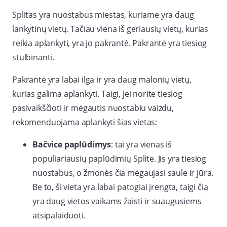
Splitas yra nuostabus miestas, kuriame yra daug
lankytinų vietų. Tačiau viena iš geriausių vietų, kurias
reikia aplankyti, yra jo pakrantė. Pakrantė yra tiesiog
stulbinanti.
Pakrantė yra labai ilga ir yra daug malonių vietų,
kurias galima aplankyti. Taigi, jei norite tiesiog
pasivaikščioti ir mėgautis nuostabiu vaizdu,
rekomenduojama aplankyti šias vietas:
Bačvice paplūdimys
: tai yra vienas iš
populiariausių paplūdimių Splite. Jis yra tiesiog
nuostabus, o žmonės čia mėgaujasi saule ir jūra.
Be to, ši vieta yra labai patogiai įrengta, taigi čia
yra daug vietos vaikams žaisti ir suaugusiems
atsipalaiduoti.