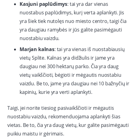
Kasjuni paplūdimys
: tai yra dar vienas
nuostabus paplūdimys, kurį verta aplankyti. Jis
yra šiek tiek nutolęs nuo miesto centro, taigi čia
yra daugiau ramybės ir jūs galite pasimėgauti
nuostabiu vaizdu.
Marjan kalnas
: tai yra vienas iš nuostabiausių
vietų Splite. Kalnas yra didžiulis ir jame yra
daugiau nei 300 hektarų parko. Čia yra daug
vietų vaikščioti, bėgioti ir mėgautis nuostabiu
vaizdu. Be to, jame yra daugiau nei 10 bažnyčių ir
kapinių, kurie yra verti aplankyti.
Taigi, jei norite tiesiog pasivaikščioti ir mėgautis
nuostabiu vaizdu, rekomenduojama aplankyti šias
vietas. Be to, čia yra daug vietų, kur galite pasimėgauti
puikiu maistu ir gėrimais.