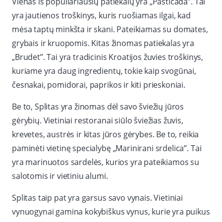
Vienas iš populiariausių patiekalų yra „Pasticada”. Tai
yra jautienos troškinys, kuris ruošiamas ilgai, kad
mėsa taptų minkšta ir skani. Pateikiamas su domates,
grybais ir kruopomis. Kitas žinomas patiekalas yra
„Brudet”. Tai yra tradicinis Kroatijos žuvies troškinys,
kuriame yra daug ingredientų, tokie kaip svogūnai,
česnakai, pomidorai, paprikos ir kiti prieskoniai.
Be to, Splitas yra žinomas dėl savo šviežių jūros
gėrybių. Vietiniai restoranai siūlo šviežias žuvis,
krevetes, austrės ir kitas jūros gėrybes. Be to, reikia
paminėti vietinę specialybę „Marinirani srdelica”. Tai
yra marinuotos sardelės, kurios yra pateikiamos su
salotomis ir vietiniu alumi.
Splitas taip pat yra garsus savo vynais. Vietiniai
vynuogynai gamina kokybiškus vynus, kurie yra puikus