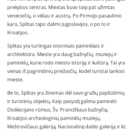
prekybos centras. Miestas buvo taip pat užimtas
veneciečių, o vėliau ir austrų. Po Pirmojo pasaulinio
karo, Splitas tapo dalimi Jugoslavijos, o po to ir
Kroatijos.
Splitas yra turtingas istoriniais paminklais ir
architektūra. Mieste yra daug bažnyčių, muziejų ir
paminklų, kurie rodo miesto istoriją ir kultūrą. Tai yra
vienas iš pagrindinių priežasčių, kodėl turistai lankosi
mieste.
Be to, Splitas yra žinomas dėl savo gražių paplūdimių
ir turistinių objektų. Kaip pavyzdį galima paminėti
Dioklecijano rūmus, Šv. Pranciškaus bažnyčią,
Kroatijos archeologinių paminklų muziejų,
Meštrovičiaus galeriją, Nacionalinę dailės galeriją ir kt.