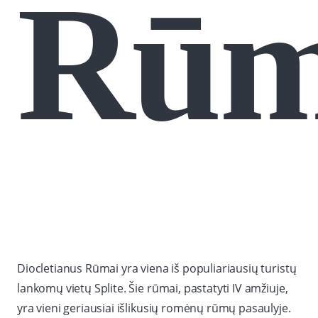
Rūm
Diocletianus Rūmai yra viena iš populiariausių turistų
lankomų vietų Splite. Šie rūmai, pastatyti IV amžiuje,
yra vieni geriausiai išlikusių romėnų rūmų pasaulyje.