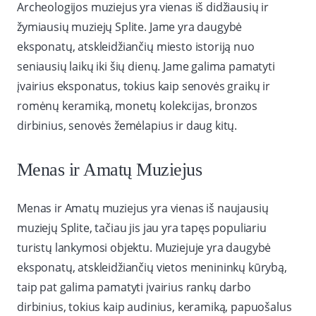
Archeologijos muziejus yra vienas iš didžiausių ir
žymiausių muziejų Splite. Jame yra daugybė
eksponatų, atskleidžiančių miesto istoriją nuo
seniausių laikų iki šių dienų. Jame galima pamatyti
įvairius eksponatus, tokius kaip senovės graikų ir
romėnų keramiką, monetų kolekcijas, bronzos
dirbinius, senovės žemėlapius ir daug kitų.
Menas ir Amatų Muziejus
Menas ir Amatų muziejus yra vienas iš naujausių
muziejų Splite, tačiau jis jau yra tapęs populiariu
turistų lankymosi objektu. Muziejuje yra daugybė
eksponatų, atskleidžiančių vietos menininkų kūrybą,
taip pat galima pamatyti įvairius rankų darbo
dirbinius, tokius kaip audinius, keramiką, papuošalus