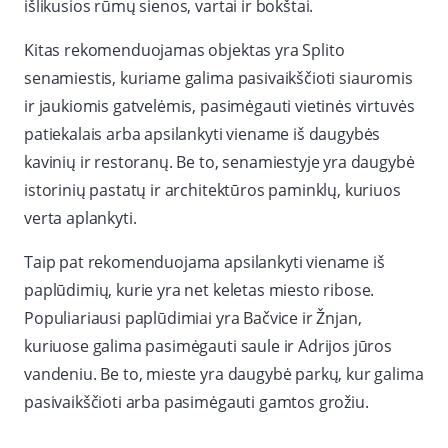
išlikusios rūmų sienos, vartai ir bokštai.
Kitas rekomenduojamas objektas yra Splito
senamiestis, kuriame galima pasivaikščioti siauromis
ir jaukiomis gatvelėmis, pasimėgauti vietinės virtuvės
patiekalais arba apsilankyti viename iš daugybės
kavinių ir restoranų. Be to, senamiestyje yra daugybė
istorinių pastatų ir architektūros paminklų, kuriuos
verta aplankyti.
Taip pat rekomenduojama apsilankyti viename iš
paplūdimių, kurie yra net keletas miesto ribose.
Populiariausi paplūdimiai yra Bačvice ir Žnjan,
kuriuose galima pasimėgauti saule ir Adrijos jūros
vandeniu. Be to, mieste yra daugybė parkų, kur galima
pasivaikščioti arba pasimėgauti gamtos grožiu.