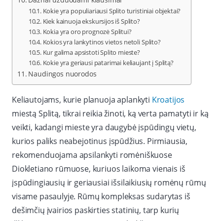
Kokie yra populiariausi Splito turistiniai objektai?
Kiek kainuoja ekskursijos iš Splito?
Kokia yra oro prognozė Splitui?
Kokios yra lankytinos vietos netoli Splito?
Kur galima apsistoti Splito mieste?
Kokie yra geriausi patarimai keliaujant į Splitą?
Naudingos nuorodos
Keliautojams, kurie planuoja aplankyti
Kroatijos
miestą Splitą, tikrai reikia žinoti, ką verta pamatyti ir ką
veikti, kadangi mieste yra daugybė įspūdingų vietų,
kurios paliks neabejotinus įspūdžius. Pirmiausia,
rekomenduojama apsilankyti romėniškuose
Diokletiano rūmuose, kuriuos laikoma vienais iš
įspūdingiausių ir geriausiai išsilaikiusių romėnų rūmų
visame pasaulyje. Rūmų kompleksas sudarytas iš
dešimčių įvairios paskirties statinių, tarp kurių