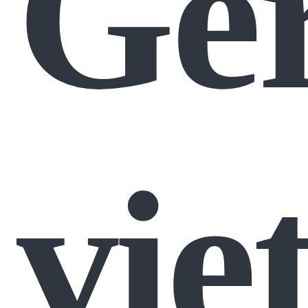
Ger
vie