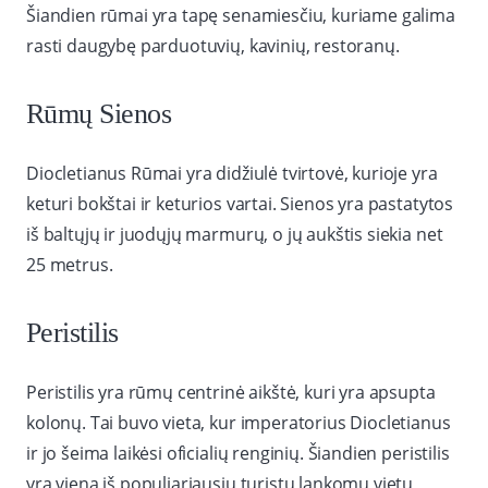
Šiandien rūmai yra tapę senamiesčiu, kuriame galima
rasti daugybę parduotuvių, kavinių, restoranų.
Rūmų Sienos
Diocletianus Rūmai yra didžiulė tvirtovė, kurioje yra
keturi bokštai ir keturios vartai. Sienos yra pastatytos
iš baltųjų ir juodųjų marmurų, o jų aukštis siekia net
25 metrus.
Peristilis
Peristilis yra rūmų centrinė aikštė, kuri yra apsupta
kolonų. Tai buvo vieta, kur imperatorius Diocletianus
ir jo šeima laikėsi oficialių renginių. Šiandien peristilis
yra viena iš populiariausių turistų lankomų vietų,