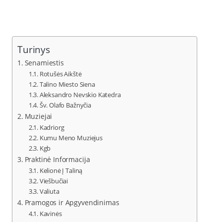
Turinys
Senamiestis
Rotušės Aikštė
Talino Miesto Siena
Aleksandro Nevskio Katedra
Šv. Olafo Bažnyčia
Muziejai
Kadriorg
Kumu Meno Muziejus
Kgb
Praktinė Informacija
Kelionė Į Taliną
Viešbučiai
Valiuta
Pramogos ir Apgyvendinimas
Kavinės