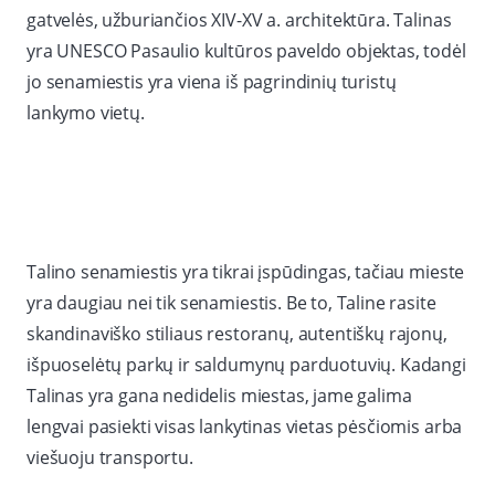
gatvelės, užburiančios XIV-XV a. architektūra. Talinas
yra UNESCO Pasaulio kultūros paveldo objektas, todėl
jo senamiestis yra viena iš pagrindinių turistų
lankymo vietų.
Talino senamiestis yra tikrai įspūdingas, tačiau mieste
yra daugiau nei tik senamiestis. Be to, Taline rasite
skandinaviško stiliaus restoranų, autentiškų rajonų,
išpuoselėtų parkų ir saldumynų parduotuvių. Kadangi
Talinas yra gana nedidelis miestas, jame galima
lengvai pasiekti visas lankytinas vietas pėsčiomis arba
viešuoju transportu.