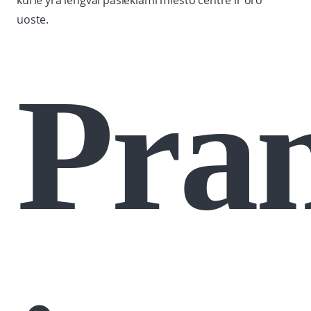
kurie yra lengvai pasiekiami miesto centre ir oro
uoste.
Pra