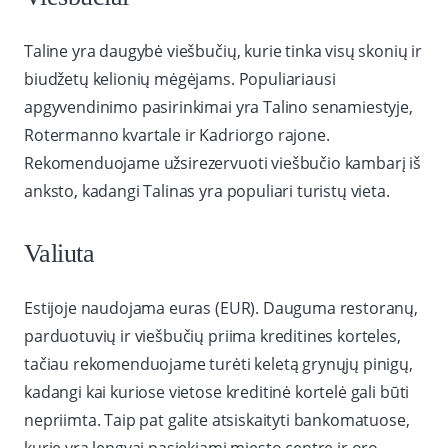
Taline yra daugybė viešbučių, kurie tinka visų skonių ir
biudžetų kelionių mėgėjams. Populiariausi
apgyvendinimo pasirinkimai yra Talino senamiestyje,
Rotermanno kvartale ir Kadriorgo rajone.
Rekomenduojame užsirezervuoti viešbučio kambarį iš
anksto, kadangi Talinas yra populiari turistų vieta.
Valiuta
Estijoje naudojama euras (EUR). Dauguma restoranų,
parduotuvių ir viešbučių priima kreditines korteles,
tačiau rekomenduojame turėti keletą grynųjų pinigų,
kadangi kai kuriose vietose kreditinė kortelė gali būti
nepriimta. Taip pat galite atsiskaityti bankomatuose,