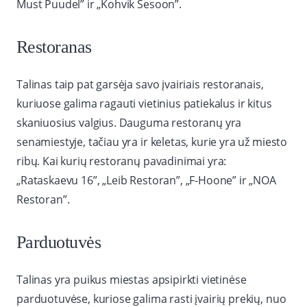
Must Puudel” ir „Kohvik Sesoon”.
Restoranas
Talinas taip pat garsėja savo įvairiais restoranais,
kuriuose galima ragauti vietinius patiekalus ir kitus
skaniuosius valgius. Dauguma restoranų yra
senamiestyje, tačiau yra ir keletas, kurie yra už miesto
ribų. Kai kurių restoranų pavadinimai yra:
„Rataskaevu 16”, „Leib Restoran”, „F-Hoone” ir „NOA
Restoran”.
Parduotuvės
Talinas yra puikus miestas apsipirkti vietinėse
parduotuvėse, kuriose galima rasti įvairių prekių, nuo