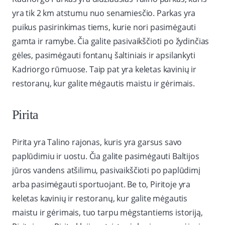
yra tik 2 km atstumu nuo senamiesčio. Parkas yra
puikus pasirinkimas tiems, kurie nori pasimėgauti
gamta ir ramybe. Čia galite pasivaikščioti po žydinčias
gėles, pasimėgauti fontanų šaltiniais ir apsilankyti
Kadriorgo rūmuose. Taip pat yra keletas kavinių ir
restoranų, kur galite mėgautis maistu ir gėrimais.
Pirita
Pirita yra Talino rajonas, kuris yra garsus savo
paplūdimiu ir uostu. Čia galite pasimėgauti Baltijos
jūros vandens atšilimu, pasivaikščioti po paplūdimį
arba pasimėgauti sportuojant. Be to, Piritoje yra
keletas kavinių ir restoranų, kur galite mėgautis
maistu ir gėrimais, tuo tarpu mėgstantiems istoriją,