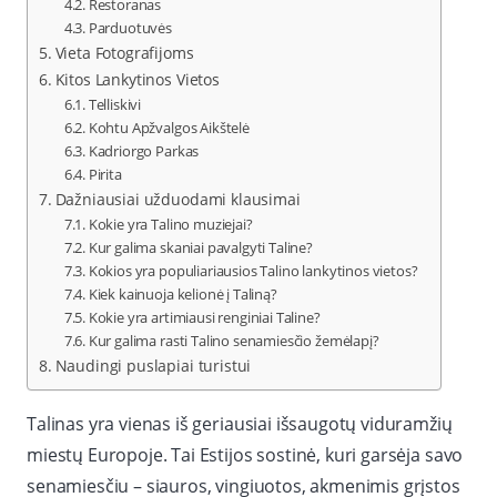
Restoranas
Parduotuvės
Vieta Fotografijoms
Kitos Lankytinos Vietos
Telliskivi
Kohtu Apžvalgos Aikštelė
Kadriorgo Parkas
Pirita
Dažniausiai užduodami klausimai
Kokie yra Talino muziejai?
Kur galima skaniai pavalgyti Taline?
Kokios yra populiariausios Talino lankytinos vietos?
Kiek kainuoja kelionė į Taliną?
Kokie yra artimiausi renginiai Taline?
Kur galima rasti Talino senamiesčio žemėlapį?
Naudingi puslapiai turistui
Talinas yra vienas iš geriausiai išsaugotų viduramžių
miestų Europoje. Tai Estijos sostinė, kuri garsėja savo
senamiesčiu – siauros, vingiuotos, akmenimis grįstos