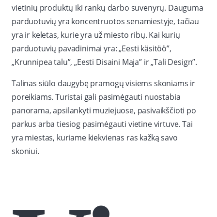
vietinių produktų iki rankų darbo suvenyrų. Dauguma
parduotuvių yra koncentruotos senamiestyje, tačiau
yra ir keletas, kurie yra už miesto ribų. Kai kurių
parduotuvių pavadinimai yra: „Eesti käsitöö”,
„Krunnipea talu”, „Eesti Disaini Maja” ir „Tali Design”.
Talinas siūlo daugybę pramogų visiems skoniams ir
poreikiams. Turistai gali pasimėgauti nuostabia
panorama, apsilankyti muziejuose, pasivaikščioti po
parkus arba tiesiog pasimėgauti vietine virtuve. Tai
yra miestas, kuriame kiekvienas ras kažką savo
skoniui.