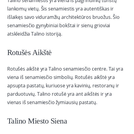
Talino senamiestis yra viena iš pagrindinių turistų
lankomų vietų. Šis senamiestis yra autentiškas ir
išlaikęs savo viduramžių architektūros bruožus. Šio
senamiesčio gynybiniai bokštai ir sienų grioviai
atskleidžia Talino istoriją.
Rotušės Aikštė
Rotušės aikštė yra Talino senamiesčio centre. Tai yra
viena iš senamiesčio simbolių. Rotušės aikštė yra
apsupta pastatų, kuriuose yra kavinių, restoranų ir
parduotuvių. Talino rotušė yra ant aikštės ir yra
vienas iš senamiesčio žymiausių pastatų.
Talino Miesto Siena