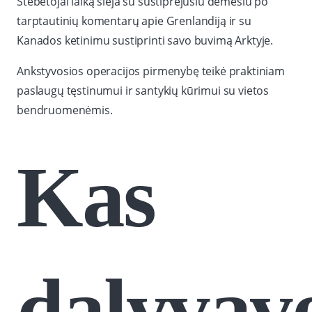
Stebėtojai laiką sieja su sustiprėjusiu dėmesiu po
tarptautinių komentarų apie Grenlandiją ir su
Kanados ketinimu sustiprinti savo buvimą Arktyje.
Ankstyvosios operacijos pirmenybę teikė praktiniam
paslaugų tęstinumui ir santykių kūrimui su vietos
bendruomenėmis.
Kas
dalyvav