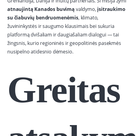
Grenlandija, Danija ir inuitų partneriais. Ši misija žymi
atnaujintą Kanados buvimą
valdymo,
įsitraukimo
su čiabuvių bendruomenėmis
, klimato,
žuvininkystės ir saugumo klausimais bei sukuria
platformą dvišaliam ir daugiašaliam dialogui — tai
žingsnis, kurio regioninės ir geopolitinės pasekmės
nusipelno atidesnio dėmesio.
Greitas