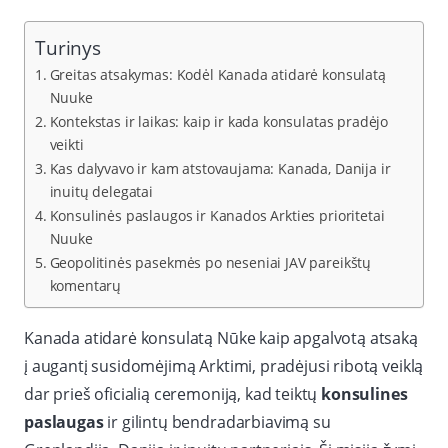
Turinys
Greitas atsakymas: Kodėl Kanada atidarė konsulatą
Nuuke
Kontekstas ir laikas: kaip ir kada konsulatas pradėjo
veikti
Kas dalyvavo ir kam atstovaujama: Kanada, Danija ir
inuitų delegatai
Konsulinės paslaugos ir Kanados Arkties prioritetai
Nuuke
Geopolitinės pasekmės po neseniai JAV pareikštų
komentarų
Kanada atidarė konsulatą Nūke kaip apgalvotą atsaką
į augantį susidomėjimą Arktimi, pradėjusi ribotą veiklą
dar prieš oficialią ceremoniją, kad teiktų
konsulines
paslaugas
ir gilintų bendradarbiavimą su