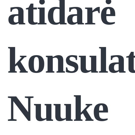
atidarė
konsula
Nuuke