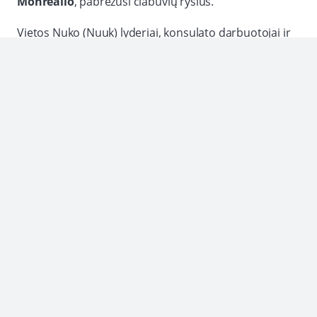
Monrealio
, pabrėžusi čiabuvių ryšius.
Vietos Nuko (Nuuk) lyderiai, konsulato darbuotojai ir
atvykę politikos formuotojai dalijosi pasisakymais,
akcentuodami bendradarbiavimą, pagarbą ir
bendrą
Arkties globą
.
Danijos atstovai įžangą įrėmino Karalystės
konstitucinių atsakomybių kontekste; Kanados
kalbėtojai išryškino atnaujintą įsitraukimą ir praktinį
bendradarbiavimą.
Inuitų delegatai pateikė kultūrines perspektyvas ir
pabrėžė bendruomenių prioritetus, sustiprindami
tarpžmogiškus ryšius
.
Stebėtojai pažymėjo, kad valstybinio ir čiabuvių
atstovavimo pusiausvyra yra esminė konsulato