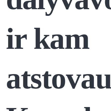
ir kam
atstova