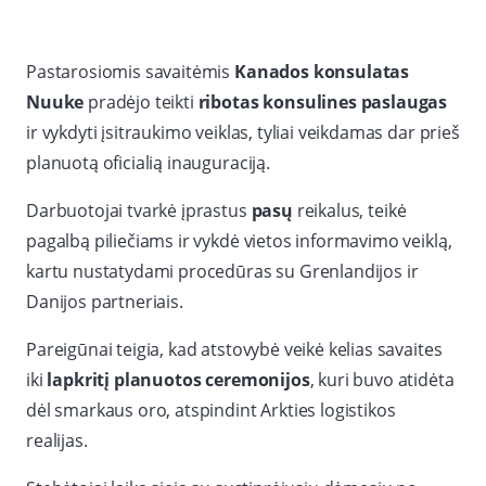
Pastarosiomis savaitėmis
Kanados konsulatas
Nuuke
pradėjo teikti
ribotas konsulines paslaugas
ir vykdyti įsitraukimo veiklas, tyliai veikdamas dar prieš
planuotą oficialią inauguraciją.
Darbuotojai tvarkė įprastus
pasų
reikalus, teikė
pagalbą piliečiams ir vykdė vietos informavimo veiklą,
kartu nustatydami procedūras su Grenlandijos ir
Danijos partneriais.
Pareigūnai teigia, kad atstovybė veikė kelias savaites
iki
lapkritį planuotos ceremonijos
, kuri buvo atidėta
dėl smarkaus oro, atspindint Arkties logistikos
realijas.