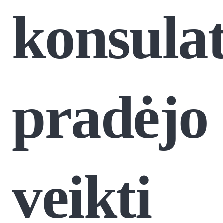
konsula
pradėjo
veikti