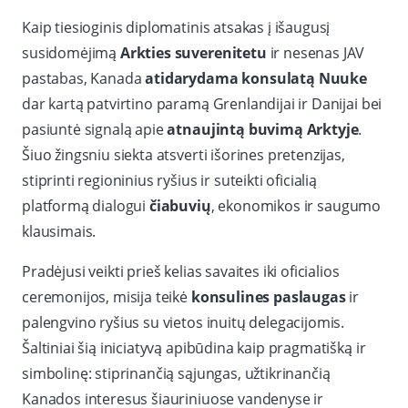
Kaip tiesioginis diplomatinis atsakas į išaugusį
susidomėjimą
Arkties suverenitetu
ir nesenas JAV
pastabas, Kanada
atidarydama konsulatą Nuuke
dar kartą patvirtino paramą Grenlandijai ir Danijai bei
pasiuntė signalą apie
atnaujintą buvimą Arktyje
.
Šiuo žingsniu siekta atsverti išorines pretenzijas,
stiprinti regioninius ryšius ir suteikti oficialią
platformą dialogui
čiabuvių
, ekonomikos ir saugumo
klausimais.
Pradėjusi veikti prieš kelias savaites iki oficialios
ceremonijos, misija teikė
konsulines paslaugas
ir
palengvino ryšius su vietos inuitų delegacijomis.
Šaltiniai šią iniciatyvą apibūdina kaip pragmatišką ir
simbolinę: stiprinančią sąjungas, užtikrinančią
Kanados interesus šiauriniuose vandenyse ir