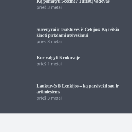
Ką pamatyti Ščecine? Turistų vadovas
prieš 3 metai
Suvenyrai ir lauktuvės iš Čekijos: Ką reikia
žinoti pirkdami atsivežimui
prieš 3 metai
Kur valgyti Krokuvoje
prieš 1 metai
Lauktuvės iš Lenkijos – ką parsivežti sau ir
artimiesiems
prieš 3 metai