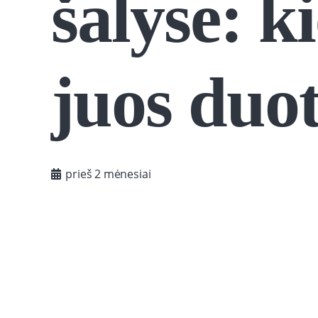
šalyse: k
juos duot
prieš 2 mėnesiai