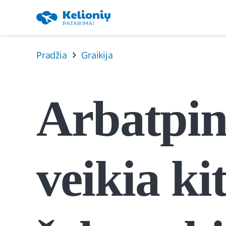
Pradžia
Graikija
Arbatpini
veikia ki