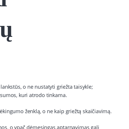
ių
 lankstūs, o ne nustatyti griežta taisykle;
ki sumos, kuri atrodo tinkama.
 dėkingumo ženklą, o ne kaip griežtą skaičiavimą.
os, o ypač dėmesingas aptarnavimas gali