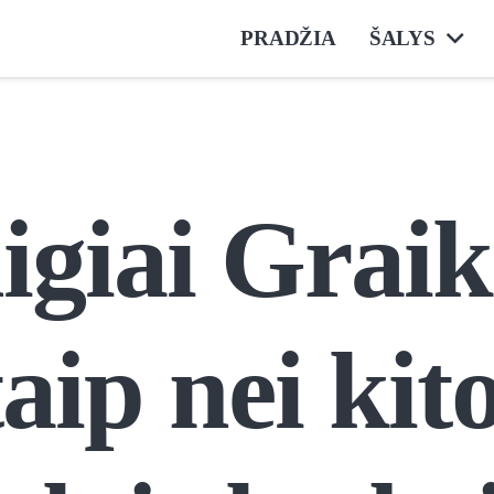
PRADŽIA
ŠALYS
giai Graik
taip nei kit