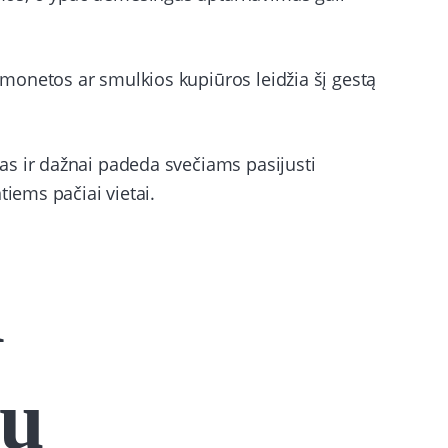
monetos ar smulkios kupiūros leidžia šį gestą
s ir dažnai padeda svečiams pasijusti
tiems pačiai vietai.
i
ių