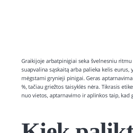
Graikijoje arbatpinigiai seka švelnesniu ritmu 
suapvalina sąskaitą arba palieka kelis eurus, 
mėgstami grynieji pinigai. Geras aptarnavimas 
%, tačiau griežtos taisyklės nėra. Tikrasis etik
nuo vietos, aptarnavimo ir aplinkos taip, kad 
Kiek palikt