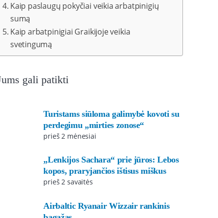
Kaip paslaugų pokyčiai veikia arbatpinigių
sumą
Kaip arbatpinigiai Graikijoje veikia
svetingumą
Jums gali patikti
Turistams siūloma galimybė kovoti su
perdegimu „mirties zonose“
prieš 2 mėnesiai
„Lenkijos Sachara“ prie jūros: Lebos
kopos, praryjančios ištisus miškus
prieš 2 savaitės
Airbaltic Ryanair Wizzair rankinis
bagažas