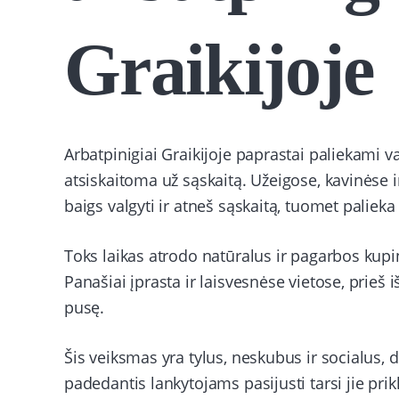
Graikijoje
Arbatpinigiai Graikijoje paprastai paliekami v
atsiskaitoma už sąskaitą. Užeigose, kavinėse ir
baigs valgyti ir atneš sąskaitą, tuomet palie
Toks laikas atrodo natūralus ir pagarbos kupina
Panašiai įprasta ir laisvesnėse vietose, prieš 
pusę.
Šis veiksmas yra tylus, neskubus ir socialus, 
padedantis lankytojams pasijusti tarsi jie prikl