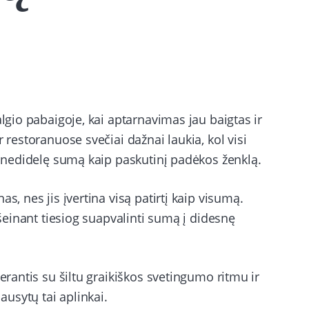
algio pabaigoje, kai aptarnavimas jau baigtas ir
 restoranuose svečiai dažnai laukia, kol visi
ka nedidelę sumą kaip paskutinį padėkos ženklą.
s, nes jis įvertina visą patirtį kaip visumą.
išeinant tiesiog suapvalinti sumą į didesnę
derantis su šiltu graikiškos svetingumo ritmu ir
ausytų tai aplinkai.