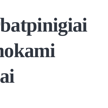
batpinigiai
 mokami
ai