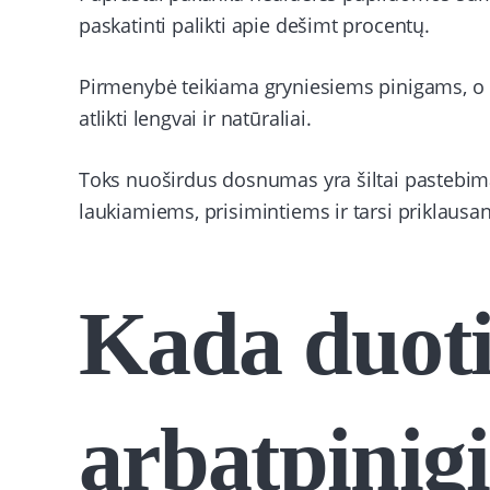
paskatinti palikti apie dešimt procentų.
Pirmenybė teikiama gryniesiems pinigams, o 
atlikti lengvai ir natūraliai.
Toks nuoširdus dosnumas yra šiltai pastebima
laukiamiems, prisimintiems ir tarsi priklausan
Kada duot
arbatpinig