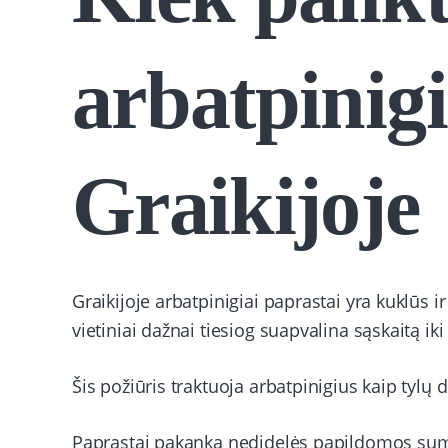
arbatpinig
Graikijoje
Graikijoje arbatpinigiai paprastai yra kuklūs ir
vietiniai dažnai tiesiog suapvalina sąskaitą i
Šis požiūris traktuoja arbatpinigius kaip tylų
Paprastai pakanka nedidelės papildomos sum