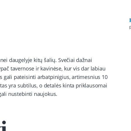
nei daugelyje kitų šalių. Svečiai dažnai
ypač tavernose ir kavinėse, kur vis dar labiau
gali pateisinti arbatpinigius, artimesnius 10
etas yra subtilus, o detalės kinta priklausomai
gali nustebinti naujokus.
i