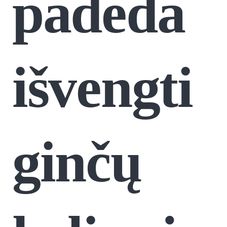
padeda
išvengti
ginčų