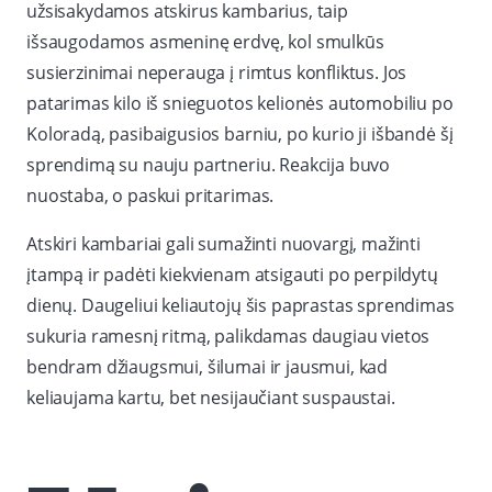
užsisakydamos atskirus kambarius, taip
išsaugodamos asmeninę erdvę, kol smulkūs
susierzinimai neperauga į rimtus konfliktus. Jos
patarimas kilo iš snieguotos kelionės automobiliu po
Koloradą, pasibaigusios barniu, po kurio ji išbandė šį
sprendimą su nauju partneriu. Reakcija buvo
nuostaba, o paskui pritarimas.
Atskiri kambariai gali sumažinti nuovargį, mažinti
įtampą ir padėti kiekvienam atsigauti po perpildytų
dienų. Daugeliui keliautojų šis paprastas sprendimas
sukuria ramesnį ritmą, palikdamas daugiau vietos
bendram džiaugsmui, šilumai ir jausmui, kad
keliaujama kartu, bet nesijaučiant suspaustai.