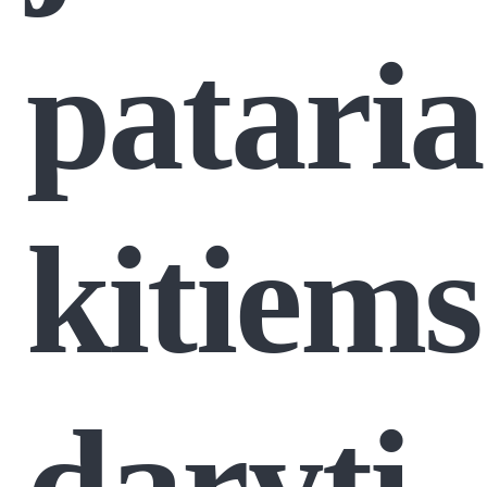
pataria
kitiems
daryti