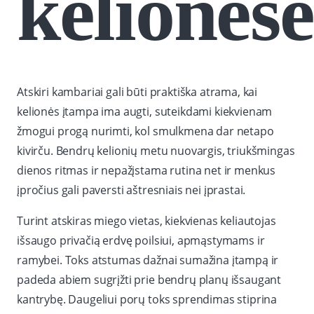
kelionėse
Atskiri kambariai gali būti praktiška atrama, kai
kelionės įtampa ima augti, suteikdami kiekvienam
žmogui progą nurimti, kol smulkmena dar netapo
kivirču. Bendrų kelionių metu nuovargis, triukšmingas
dienos ritmas ir nepažįstama rutina net ir menkus
įpročius gali paversti aštresniais nei įprastai.
Turint atskiras miego vietas, kiekvienas keliautojas
išsaugo privačią erdvę poilsiui, apmąstymams ir
ramybei. Toks atstumas dažnai sumažina įtampą ir
padeda abiem sugrįžti prie bendrų planų išsaugant
kantrybę. Daugeliui porų toks sprendimas stiprina