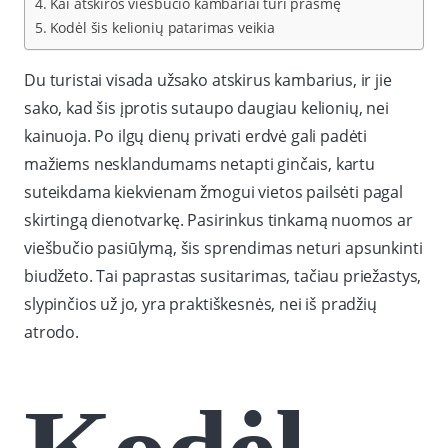
Kai atskiros viešbučio kambariai turi prasmę
Kodėl šis kelionių patarimas veikia
Du turistai visada užsako atskirus kambarius, ir jie
sako, kad šis įprotis sutaupo daugiau kelionių, nei
kainuoja. Po ilgų dienų privati erdvė gali padėti
mažiems nesklandumams netapti ginčais, kartu
suteikdama kiekvienam žmogui vietos pailsėti pagal
skirtingą dienotvarkę. Pasirinkus tinkamą nuomos ar
viešbučio pasiūlymą, šis sprendimas neturi apsunkinti
biudžeto. Tai paprastas susitarimas, tačiau priežastys,
slypinčios už jo, yra praktiškesnės, nei iš pradžių
atrodo.