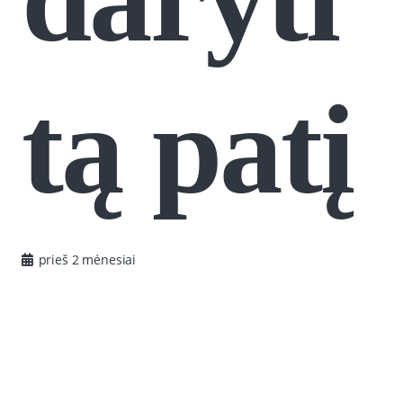
tą patį
prieš 2 mėnesiai