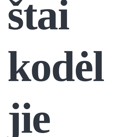
štai
kodėl
jie