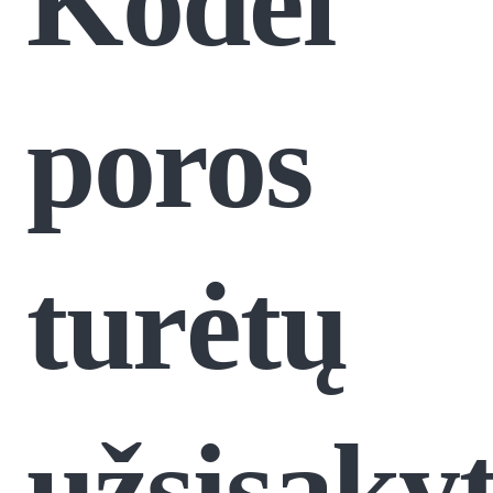
Kodėl
poros
turėtų
užsisakyt