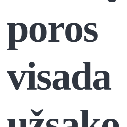
poros
visada
užsako