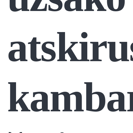
atskiru
kambar