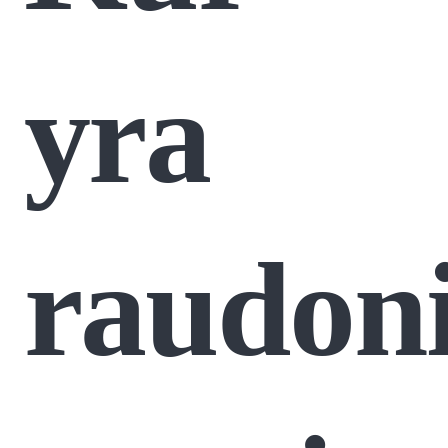
yra
raudon