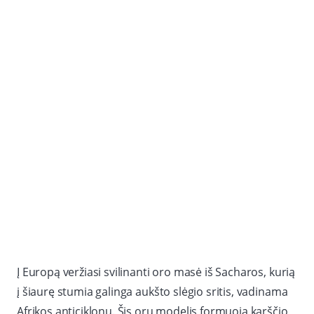
Į Europą veržiasi svilinanti oro masė iš Sacharos, kurią
į šiaurę stumia galinga aukšto slėgio sritis, vadinama
Afrikos anticiklonu. Šis orų modelis formuoja karščio