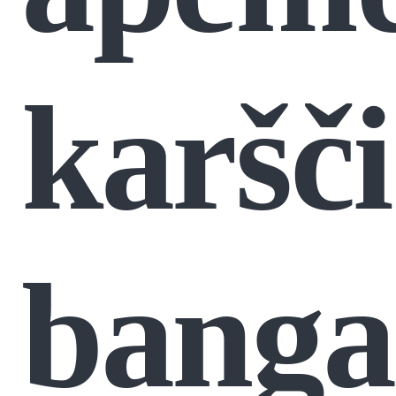
karšč
banga