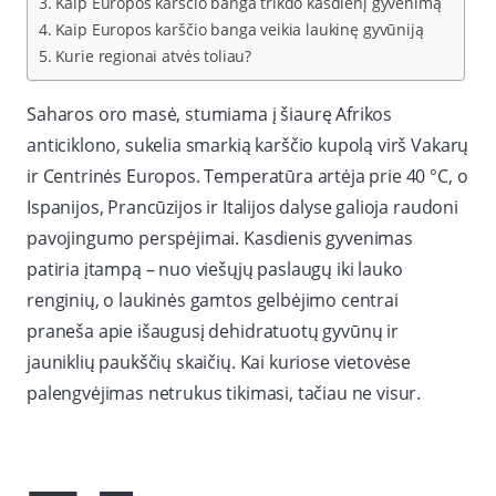
Kaip Europos karščio banga trikdo kasdienį gyvenimą
Kaip Europos karščio banga veikia laukinę gyvūniją
Kurie regionai atvės toliau?
Saharos oro masė, stumiama į šiaurę Afrikos
anticiklono, sukelia smarkią karščio kupolą virš Vakarų
ir Centrinės Europos. Temperatūra artėja prie 40 °C, o
Ispanijos, Prancūzijos ir Italijos dalyse galioja raudoni
pavojingumo perspėjimai. Kasdienis gyvenimas
patiria įtampą – nuo viešųjų paslaugų iki lauko
renginių, o laukinės gamtos gelbėjimo centrai
praneša apie išaugusį dehidratuotų gyvūnų ir
jauniklių paukščių skaičių. Kai kuriose vietovėse
palengvėjimas netrukus tikimasi, tačiau ne visur.