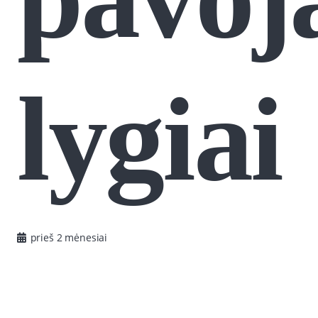
lygiai
prieš 2 mėnesiai