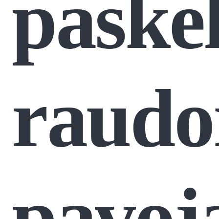
paskel
raudo
pavoj