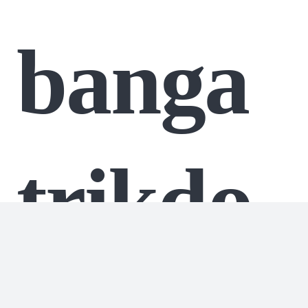
banga
trikdo