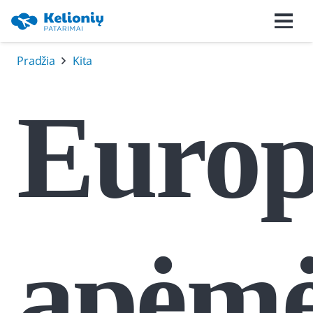
Pradžia
Kita
Euro
apėm