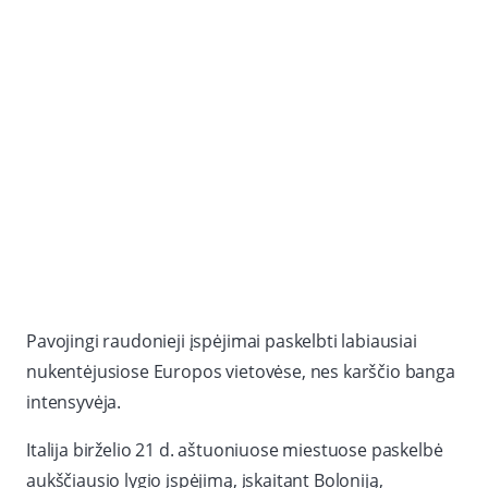
Pavojingi raudonieji įspėjimai paskelbti labiausiai
nukentėjusiose Europos vietovėse, nes karščio banga
intensyvėja.
Italija birželio 21 d. aštuoniuose miestuose paskelbė
aukščiausio lygio įspėjimą, įskaitant Boloniją,