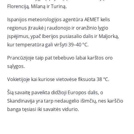
Florenciją, Milaną ir Turiną.
Ispanijos meteorologijos agentūra AEMET kelis
regionus įtraukė į raudonojo ir oranžinio lygio
įspėjimus, ypač Iberijos pusiasalio dalis ir Maljorką,
kur temperatūra gali viršyti 39–40 °C.
Prancūzijoje taip pat tebebuvo labai karštos oro
sąlygos.
Vokietijoje kai kuriose vietovėse fiksuota 38 °C.
Šią savaitę paveikta didžioji Europos dalis, o
Skandinavija yra tarp nedaugelio išimčių, nes karščio
banga tęsiasi iki savaitės vidurio.