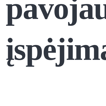
pavoja
įspėjim