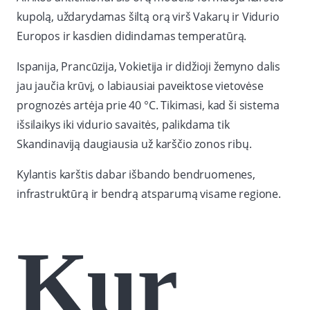
kupolą, uždarydamas šiltą orą virš Vakarų ir Vidurio
Europos ir kasdien didindamas temperatūrą.
Ispanija, Prancūzija, Vokietija ir didžioji žemyno dalis
jau jaučia krūvį, o labiausiai paveiktose vietovėse
prognozės artėja prie 40 °C. Tikimasi, kad ši sistema
išsilaikys iki vidurio savaitės, palikdama tik
Skandinaviją daugiausia už karščio zonos ribų.
Kylantis karštis dabar išbando bendruomenes,
infrastruktūrą ir bendrą atsparumą visame regione.
Kur