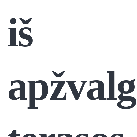
iš
apžvalg