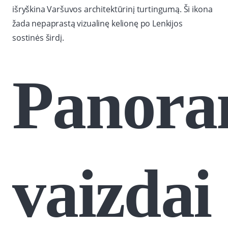
išryškina Varšuvos architektūrinį turtingumą. Ši ikona
žada nepaprastą vizualinę kelionę po Lenkijos
sostinės širdį.
Panora
vaizdai