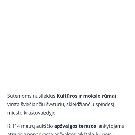
Sutemoms nusileidus
Kultūros ir mokslo rūmai
virsta šviečiančiu švyturiu, skleidžiančiu spindesį
miesto kraštovaizdyje.
Iš 114 metrų aukščio
apžvalgos terasos
lankytojams
atsiveria nepaprasta apžvalgos aikštelė, kurioje