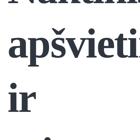
apšviet
ir