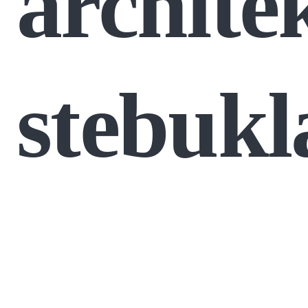
archite
stebukl