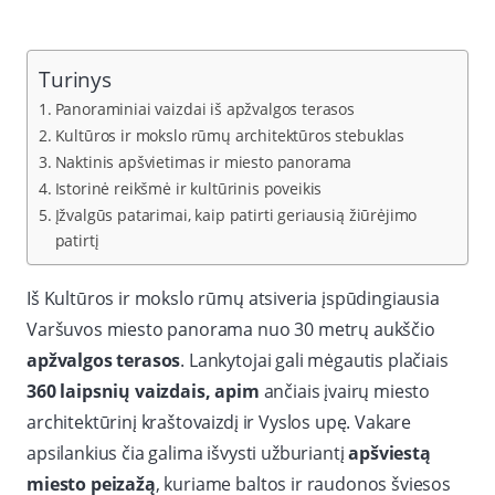
Turinys
Panoraminiai vaizdai iš apžvalgos terasos
Kultūros ir mokslo rūmų architektūros stebuklas
Naktinis apšvietimas ir miesto panorama
Istorinė reikšmė ir kultūrinis poveikis
Įžvalgūs patarimai, kaip patirti geriausią žiūrėjimo
patirtį
Iš Kultūros ir mokslo rūmų atsiveria įspūdingiausia
Varšuvos miesto panorama nuo 30 metrų aukščio
apžvalgos terasos
. Lankytojai gali mėgautis plačiais
360 laipsnių vaizdais, apim
ančiais įvairų miesto
architektūrinį kraštovaizdį ir Vyslos upę. Vakare
apsilankius čia galima išvysti užburiantį
apšviestą
miesto peizažą
, kuriame baltos ir raudonos šviesos