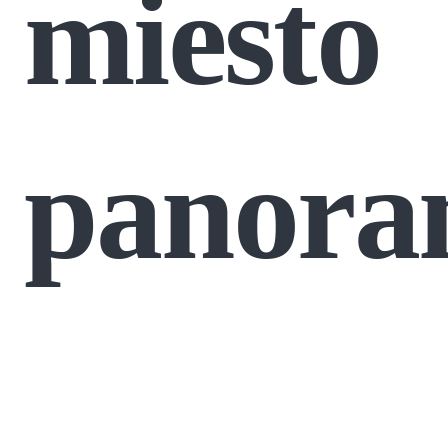
miesto
panor