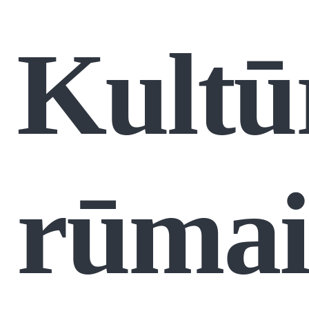
Kultū
rūma