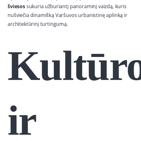
šviesos
sukuria užburiantį panoraminį vaizdą, kuris
nušviečia dinamišką Varšuvos urbanistinę aplinką ir
architektūrinį turtingumą.
Kultūr
ir