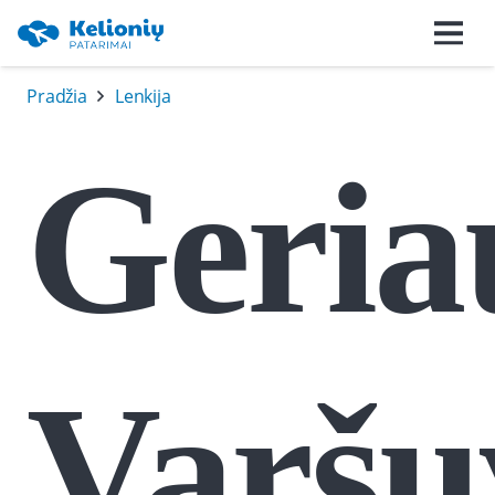
Pradžia
Lenkija
Geria
Varšu