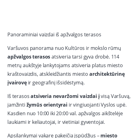
Panoraminiai vaizdai iš apžvalgos terasos
Varšuvos panorama nuo Kultūros ir mokslo rūmų
apžvalgos terasos
atsiveria tarsi gyva drobė. 114
metrų aukštyje lankytojams atsiveria platus miesto
kraštovaizdis, atskleidžiantis miesto
architektūrinę
įvairovę
ir geografinį išsidėstymą.
Iš terasos
atsiveria nevaržomi vaizdai į
visą Varšuvą,
įamžinti
žymūs orientyrai
ir vingiuojanti Vyslos upė.
Kasdien nuo 10:00 iki 20:00 val. apžvalgos aikštelėje
laukiami ir keliautojai, ir vietiniai gyventojai.
Apsilankymai vakare pakeičia įspūdžius –
miesto