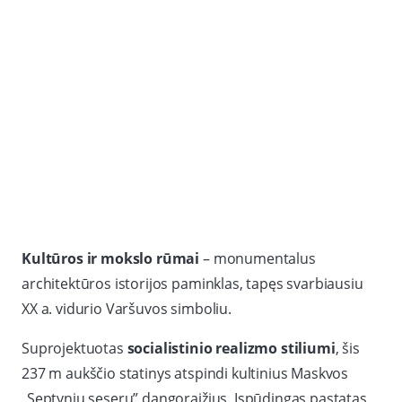
Kultūros ir mokslo rūmai
– monumentalus
architektūros istorijos paminklas, tapęs svarbiausiu
XX a. vidurio Varšuvos simboliu.
Suprojektuotas
socialistinio realizmo stiliumi
, šis
237 m aukščio statinys atspindi kultinius Maskvos
„Septynių seserų” dangoraižius. Įspūdingas pastatas