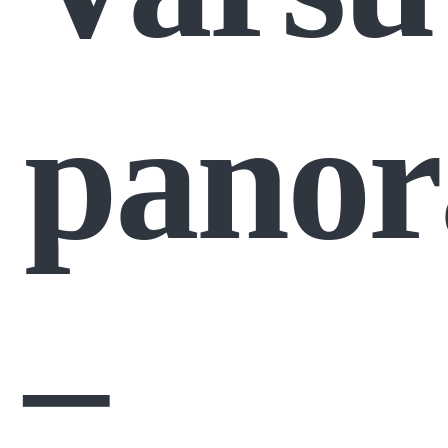
pano
–