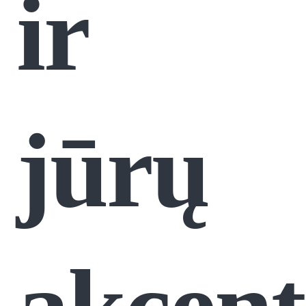
ir
jūrų