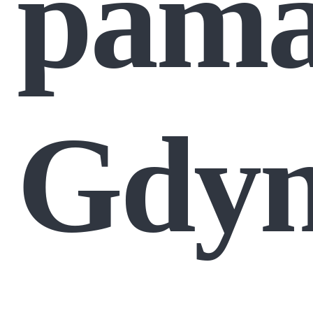
pama
Gdyn