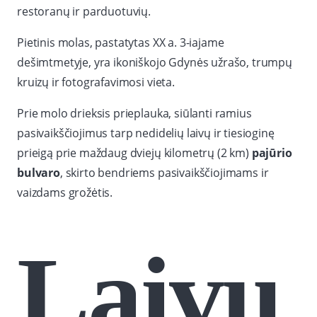
restoranų ir parduotuvių.
Pietinis molas, pastatytas XX a. 3-iajame
dešimtmetyje, yra ikoniškojo Gdynės užrašo, trumpų
kruizų ir fotografavimosi vieta.
Prie molo drieksis prieplauka, siūlanti ramius
pasivaikščiojimus tarp nedidelių laivų ir tiesioginę
prieigą prie maždaug dviejų kilometrų (2 km)
pajūrio
bulvaro
, skirto bendriems pasivaikščiojimams ir
vaizdams grožėtis.
Laivų