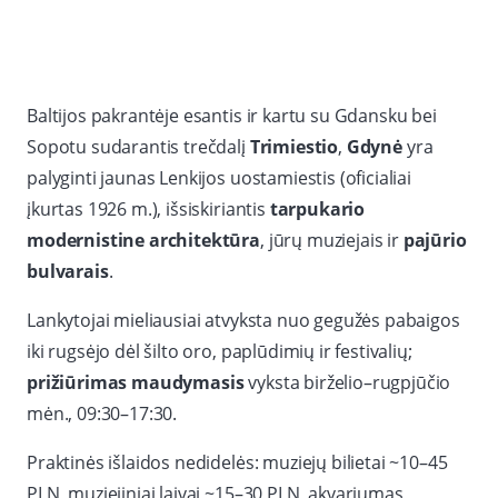
Baltijos pakrantėje esantis ir kartu su Gdansku bei
Sopotu sudarantis trečdalį
Trimiestio
,
Gdynė
yra
palyginti jaunas Lenkijos uostamiestis (oficialiai
įkurtas 1926 m.), išsiskiriantis
tarpukario
modernistine architektūra
, jūrų muziejais ir
pajūrio
bulvarais
.
Lankytojai mieliausiai atvyksta nuo gegužės pabaigos
iki rugsėjo dėl šilto oro, paplūdimių ir festivalių;
prižiūrimas maudymasis
vyksta birželio–rugpjūčio
mėn., 09:30–17:30.
Praktinės išlaidos nedidelės: muziejų bilietai ~10–45
PLN, muziejiniai laivai ~15–30 PLN, akvariumas