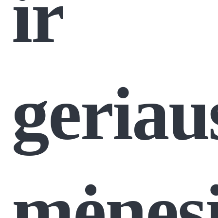
ir
geriau
mėnesi