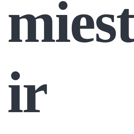
miest
ir