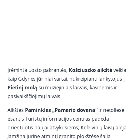
Įrėminta uosto pakrantės,
Kościuszko aikštė
veikia
kaip Gdynės jūriniai vartai, nukreipianti lankytojus į
Pietinį molą
su muziejiniais laivais, kavinėmis ir
pasivaikščiojimų laivais.
Aikštės
Paminklas „Pamario dovana“
ir netoliese
esantis Turistų informacijos centras padeda
orientuotis naujai atvykusiems; Keleivinių laivų alėja
įamžina jūrinę atmintį granito plokštėse šalia