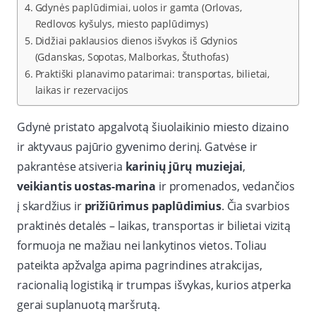
Gdynės paplūdimiai, uolos ir gamta (Orlovas,
Redlovos kyšulys, miesto paplūdimys)
Didžiai paklausios dienos išvykos iš Gdynios
(Gdanskas, Sopotas, Malborkas, Štuthofas)
Praktiški planavimo patarimai: transportas, bilietai,
laikas ir rezervacijos
Gdynė pristato apgalvotą šiuolaikinio miesto dizaino
ir aktyvaus pajūrio gyvenimo derinį. Gatvėse ir
pakrantėse atsiveria
karinių jūrų muziejai
,
veikiantis uostas-marina
ir promenados, vedančios
į skardžius ir
prižiūrimus paplūdimius
. Čia svarbios
praktinės detalės – laikas, transportas ir bilietai vizitą
formuoja ne mažiau nei lankytinos vietos. Toliau
pateikta apžvalga apima pagrindines atrakcijas,
racionalią logistiką ir trumpas išvykas, kurios atperka
gerai suplanuotą maršrutą.