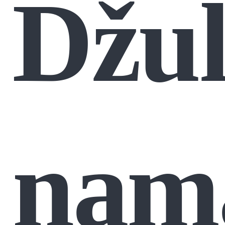
Džul
nam