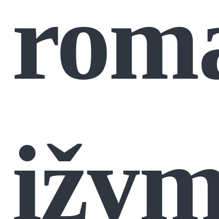
roma
įžym