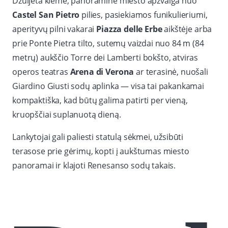
Džuljeta kieme, panoraminė miesto apžvalga nuo
Castel San Pietro
pilies, pasiekiamos funikulieriumi,
aperityvų pilni vakarai
Piazza delle Erbe
aikštėje arba
prie Ponte Pietra tilto, sutemų vaizdai nuo 84 m (84
metrų) aukščio Torre dei Lamberti bokšto, atviras
operos teatras
Arena di Verona
ar terasinė, nuošali
Giardino Giusti sodų aplinka — visa tai pakankamai
kompaktiška, kad būtų galima patirti per vieną,
kruopščiai suplanuotą dieną.
Lankytojai gali paliesti statulą sėkmei, užsibūti
terasose prie gėrimų, kopti į aukštumas miesto
panoramai ir klajoti Renesanso sodų takais.