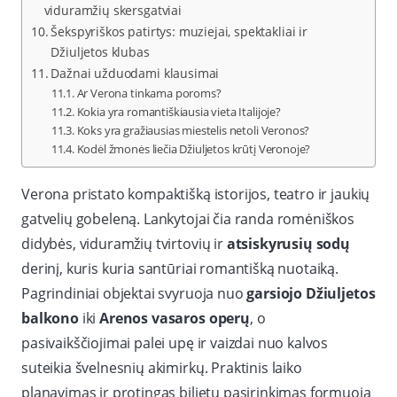
viduramžių skersgatviai
Šekspyriškos patirtys: muziejai, spektakliai ir
Džiuljetos klubas
Dažnai užduodami klausimai
Ar Verona tinkama poroms?
Kokia yra romantiškiausia vieta Italijoje?
Koks yra gražiausias miestelis netoli Veronos?
Kodėl žmonės liečia Džiuljetos krūtį Veronoje?
Verona pristato kompaktišką istorijos, teatro ir jaukių
gatvelių gobeleną. Lankytojai čia randa romėniškos
didybės, viduramžių tvirtovių ir
atsiskyrusių sodų
derinį, kuris kuria santūriai romantišką nuotaiką.
Pagrindiniai objektai svyruoja nuo
garsiojo Džiuljetos
balkono
iki
Arenos vasaros operų
, o
pasivaikščiojimai palei upę ir vaizdai nuo kalvos
suteikia švelnesnių akimirkų. Praktinis laiko
planavimas ir protingas bilietų pasirinkimas formuoja