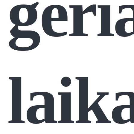
geri
laik