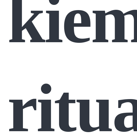
kie
ritua