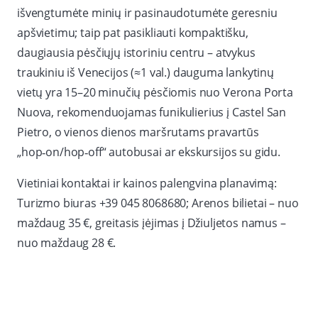
išvengtumėte minių ir pasinaudotumėte geresniu
apšvietimu; taip pat pasikliauti kompaktišku,
daugiausia pėsčiųjų istoriniu centru – atvykus
traukiniu iš Venecijos (≈1 val.) dauguma lankytinų
vietų yra 15–20 minučių pėsčiomis nuo Verona Porta
Nuova, rekomenduojamas funikulierius į Castel San
Pietro, o vienos dienos maršrutams pravartūs
„hop‑on/hop‑off“ autobusai ar ekskursijos su gidu.
Vietiniai kontaktai ir kainos palengvina planavimą:
Turizmo biuras +39 045 8068680; Arenos bilietai – nuo
maždaug 35 €, greitasis įėjimas į Džiuljetos namus –
nuo maždaug 28 €.