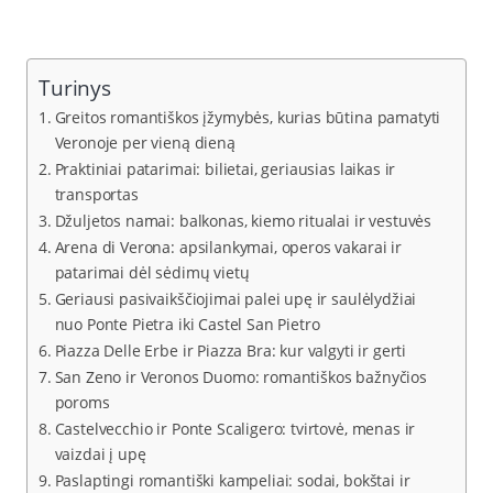
Turinys
Greitos romantiškos įžymybės, kurias būtina pamatyti
Veronoje per vieną dieną
Praktiniai patarimai: bilietai, geriausias laikas ir
transportas
Džuljetos namai: balkonas, kiemo ritualai ir vestuvės
Arena di Verona: apsilankymai, operos vakarai ir
patarimai dėl sėdimų vietų
Geriausi pasivaikščiojimai palei upę ir saulėlydžiai
nuo Ponte Pietra iki Castel San Pietro
Piazza Delle Erbe ir Piazza Bra: kur valgyti ir gerti
San Zeno ir Veronos Duomo: romantiškos bažnyčios
poroms
Castelvecchio ir Ponte Scaligero: tvirtovė, menas ir
vaizdai į upę
Paslaptingi romantiški kampeliai: sodai, bokštai ir