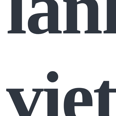
lan
vie