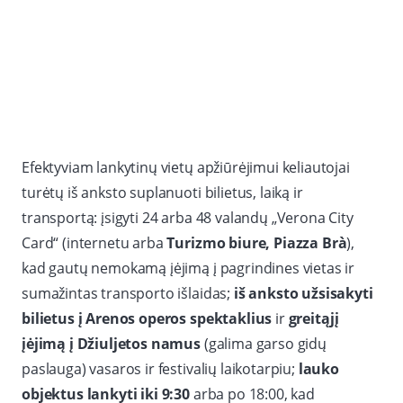
Efektyviam lankytinų vietų apžiūrėjimui keliautojai
turėtų iš anksto suplanuoti bilietus, laiką ir
transportą: įsigyti 24 arba 48 valandų „Verona City
Card“ (internetu arba
Turizmo biure, Piazza Brà
),
kad gautų nemokamą įėjimą į pagrindines vietas ir
sumažintas transporto išlaidas;
iš anksto užsisakyti
bilietus į Arenos operos spektaklius
ir
greitąjį
įėjimą į Džiuljetos namus
(galima garso gidų
paslauga) vasaros ir festivalių laikotarpiu;
lauko
objektus lankyti iki 9:30
arba po 18:00, kad