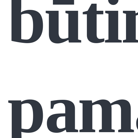
būti
pama