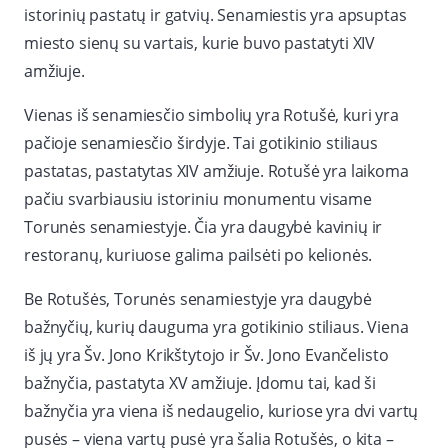
istorinių pastatų ir gatvių. Senamiestis yra apsuptas
miesto sienų su vartais, kurie buvo pastatyti XIV
amžiuje.
Vienas iš senamiesčio simbolių yra Rotušė, kuri yra
pačioje senamiesčio širdyje. Tai gotikinio stiliaus
pastatas, pastatytas XIV amžiuje. Rotušė yra laikoma
pačiu svarbiausiu istoriniu monumentu visame
Torunės senamiestyje. Čia yra daugybė kavinių ir
restoranų, kuriuose galima pailsėti po kelionės.
Be Rotušės, Torunės senamiestyje yra daugybė
bažnyčių, kurių dauguma yra gotikinio stiliaus. Viena
iš jų yra Šv. Jono Krikštytojo ir Šv. Jono Evančelisto
bažnyčia, pastatyta XV amžiuje. Įdomu tai, kad ši
bažnyčia yra viena iš nedaugelio, kuriose yra dvi vartų
pusės – viena vartų pusė yra šalia Rotušės, o kita –