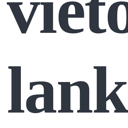
viet
lan