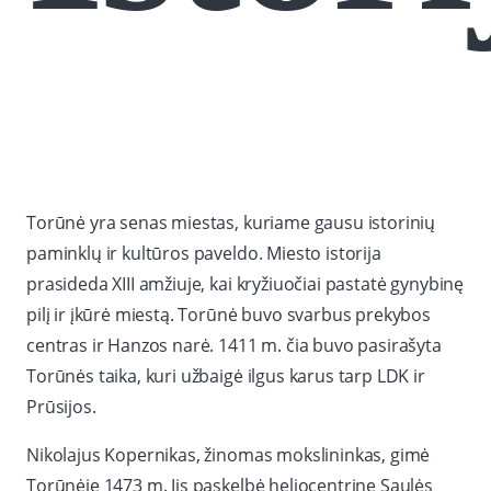
Torūnė yra senas miestas, kuriame gausu istorinių
paminklų ir kultūros paveldo. Miesto istorija
prasideda XIII amžiuje, kai kryžiuočiai pastatė gynybinę
pilį ir įkūrė miestą. Torūnė buvo svarbus prekybos
centras ir Hanzos narė. 1411 m. čia buvo pasirašyta
Torūnės taika, kuri užbaigė ilgus karus tarp LDK ir
Prūsijos.
Nikolajus Kopernikas, žinomas mokslininkas, gimė
Torūnėje 1473 m. Jis paskelbė heliocentrinę Saulės