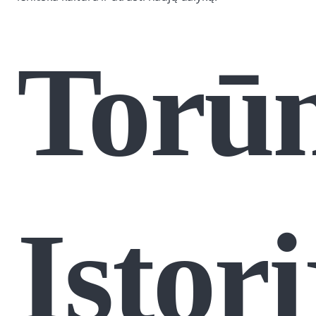
Torū
Istori