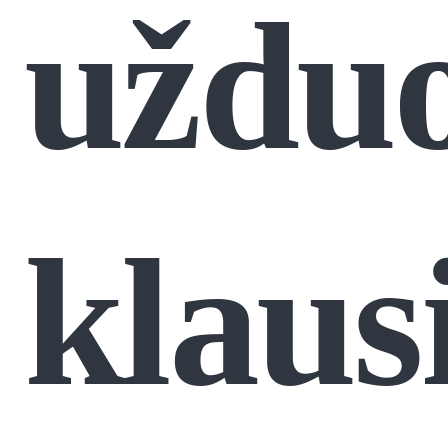
uždu
klaus