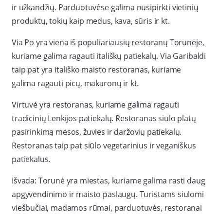
ir užkandžių. Parduotuvėse galima nusipirkti vietinių
produktų, tokių kaip medus, kava, sūris ir kt.
Via Po yra viena iš populiariausių restoranų Torunėje,
kuriame galima ragauti itališkų patiekalų. Via Garibaldi
taip pat yra itališko maisto restoranas, kuriame
galima ragauti picų, makaronų ir kt.
Virtuvė yra restoranas, kuriame galima ragauti
tradicinių Lenkijos patiekalų. Restoranas siūlo platų
pasirinkimą mėsos, žuvies ir daržovių patiekalų.
Restoranas taip pat siūlo vegetarinius ir veganiškus
patiekalus.
Išvada: Torunė yra miestas, kuriame galima rasti daug
apgyvendinimo ir maisto paslaugų. Turistams siūlomi
viešbučiai, madamos rūmai, parduotuvės, restoranai