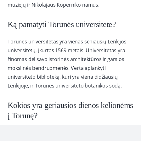
muziejų ir Nikolajaus Koperniko namus.
Ką pamatyti Torunės universitete?
Torunės universitetas yra vienas seniausių Lenkijos
universitetų, įkurtas 1569 metais. Universitetas yra
žinomas dėl savo istorinės architektūros ir garsios
mokslinės bendruomenės. Verta aplankyti
universiteto biblioteką, kuri yra viena didžiausių
Lenkijoje, ir Torunės universiteto botanikos sodą.
Kokios yra geriausios dienos kelionėms
į Torunę?
Torunė yra miestas, kuriame galima lankytis visus