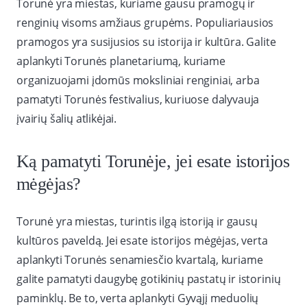
Torunė yra miestas, kuriame gausu pramogų ir
renginių visoms amžiaus grupėms. Populiariausios
pramogos yra susijusios su istorija ir kultūra. Galite
aplankyti Torunės planetariumą, kuriame
organizuojami įdomūs moksliniai renginiai, arba
pamatyti Torunės festivalius, kuriuose dalyvauja
įvairių šalių atlikėjai.
Ką pamatyti Torunėje, jei esate istorijos
mėgėjas?
Torunė yra miestas, turintis ilgą istoriją ir gausų
kultūros paveldą. Jei esate istorijos mėgėjas, verta
aplankyti Torunės senamiesčio kvartalą, kuriame
galite pamatyti daugybę gotikinių pastatų ir istorinių
paminklų. Be to, verta aplankyti Gyvąjį meduolių