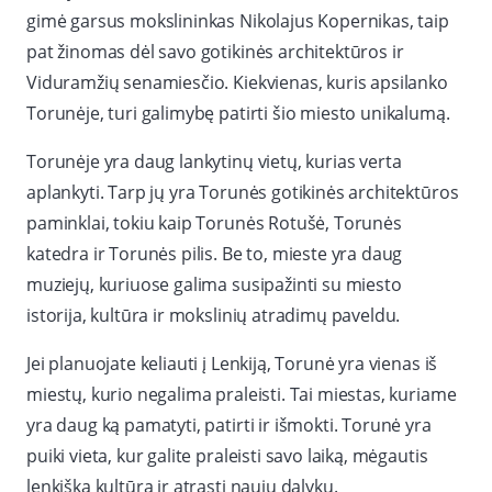
gimė garsus mokslininkas Nikolajus Kopernikas, taip
pat žinomas dėl savo gotikinės architektūros ir
Viduramžių senamiesčio. Kiekvienas, kuris apsilanko
Torunėje, turi galimybę patirti šio miesto unikalumą.
Torunėje yra daug lankytinų vietų, kurias verta
aplankyti. Tarp jų yra Torunės gotikinės architektūros
paminklai, tokiu kaip Torunės Rotušė, Torunės
katedra ir Torunės pilis. Be to, mieste yra daug
muziejų, kuriuose galima susipažinti su miesto
istorija, kultūra ir mokslinių atradimų paveldu.
Jei planuojate keliauti į Lenkiją, Torunė yra vienas iš
miestų, kurio negalima praleisti. Tai miestas, kuriame
yra daug ką pamatyti, patirti ir išmokti. Torunė yra
puiki vieta, kur galite praleisti savo laiką, mėgautis
lenkiška kultūra ir atrasti naujų dalykų.