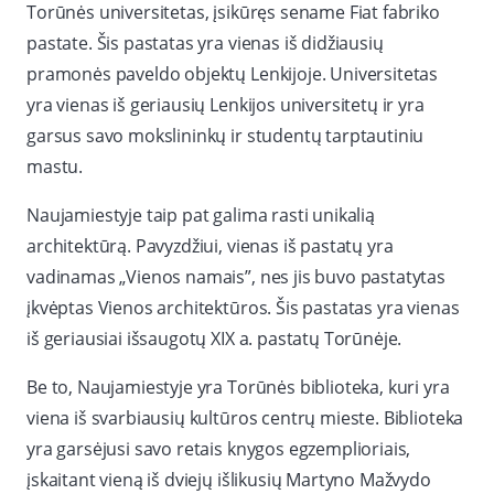
Torūnės universitetas, įsikūręs sename Fiat fabriko
pastate. Šis pastatas yra vienas iš didžiausių
pramonės paveldo objektų Lenkijoje. Universitetas
yra vienas iš geriausių Lenkijos universitetų ir yra
garsus savo mokslininkų ir studentų tarptautiniu
mastu.
Naujamiestyje taip pat galima rasti unikalią
architektūrą. Pavyzdžiui, vienas iš pastatų yra
vadinamas „Vienos namais”, nes jis buvo pastatytas
įkvėptas Vienos architektūros. Šis pastatas yra vienas
iš geriausiai išsaugotų XIX a. pastatų Torūnėje.
Be to, Naujamiestyje yra Torūnės biblioteka, kuri yra
viena iš svarbiausių kultūros centrų mieste. Biblioteka
yra garsėjusi savo retais knygos egzemplioriais,
įskaitant vieną iš dviejų išlikusių Martyno Mažvydo