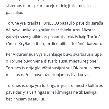
sistemos teoriją, kuri turėjo didelę įtaką mokslo
pasauliui.
Torūnė yra įtraukta į UNESCO pasaulio paveldo sąrašą
dėl savo unikalios gotikinės architektūros. Miestas
garsėja savo gotikiniais pastatais, tokiais kaip Torūnės
rūmai, Kryžiaus riterių ordino pilis ir Torūnės katedra.
Per Viduramžius Vysla Lenkijoje buvo svarbiausia upė,
o Torūnė buvo viena iš svarbiausių miestų regione.
Torūnės istorija glaudžiai susijusi su LDK istorija, nes
miestas dažnai buvo užkariuojamas ir atkurtas.
Torūnės istorija yra turtinga ir įvairi, o miesto kultūros
paveldas yra vertingas ir reikšmingas ne tik Lenkijai,
bet ir visam pasauliui.