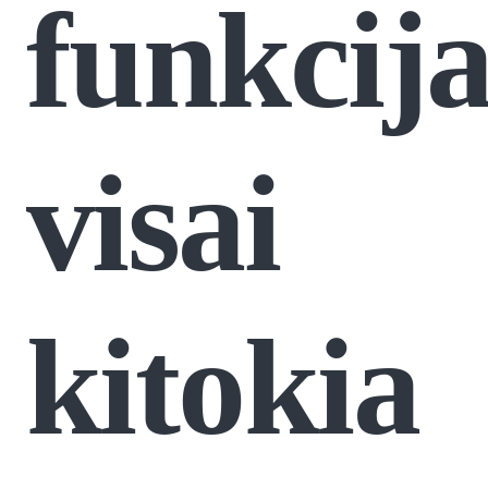
funkcij
visai
kitokia