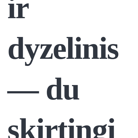
ir
dyzelinis
— du
skirtingi