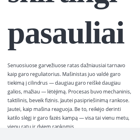
pasauliai
Senuosiuose garvežiuose ratas dažniausiai tarnavo
kaip garo reguliatorius. Mašinistas juo valdė garo
tiekimą į cilindrus — daugiau garo reiškė daugiau
galios, mažiau — lėtėjimą. Procesas buvo mechaninis,
taktilinis, beveik fizinis. Jautei pasipriešinimą rankose.
Jautei, kaip mašina reaguoja. Be to, reikėjo derinti
katilo slėgį ir garo fazės kampą — visa tai vienu metu,
vienu ratu ir dviem rankomis.