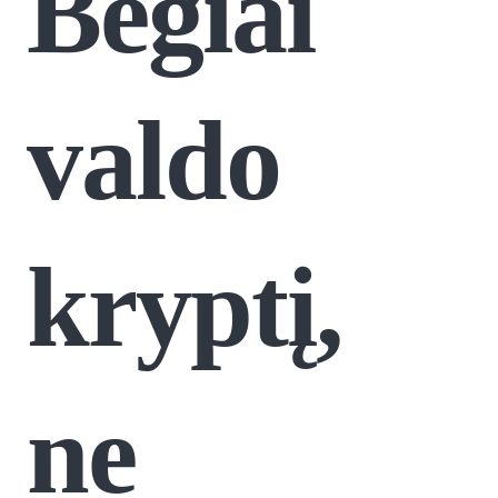
Bėgiai
valdo
kryptį,
ne