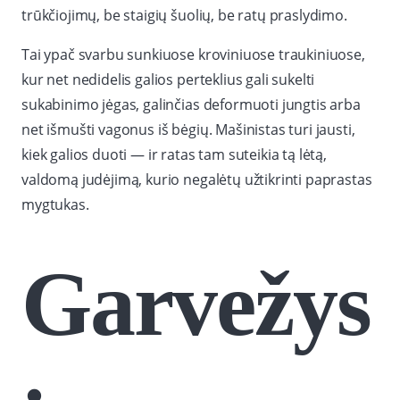
trūkčiojimų, be staigių šuolių, be ratų praslydimo.
Tai ypač svarbu sunkiuose kroviniuose traukiniuose,
kur net nedidelis galios perteklius gali sukelti
sukabinimo jėgas, galinčias deformuoti jungtis arba
net išmušti vagonus iš bėgių. Mašinistas turi jausti,
kiek galios duoti — ir ratas tam suteikia tą lėtą,
valdomą judėjimą, kurio negalėtų užtikrinti paprastas
mygtukas.
Garvežys