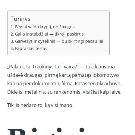
Turinys
Bėgiai valdo kryptį, ne žmogus
Galia ir stabdžiai — tikroji paskirtis
Garvežys ir dyzelinis — du skirtingi pasauliai
Paprastas testas
„Palauk, tai traukinys turi vairą?” — tokį klausimą
uždavė draugas, pirmą kartą pamatęs lokomotyvo
kabiną per dokumentinį filmą. Ratas ten tikrai buvo.
Didelis, metalinis, su rankenomis. Visiškai kaip laive.
Tik jis nedaro to, ką visi mano.