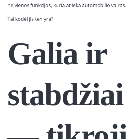
nė vienos funkcijos, kurią atlieka automobilio vairas.
Tai kodėl jis ten yra?
Galia ir
stabdžiai
— tikroji