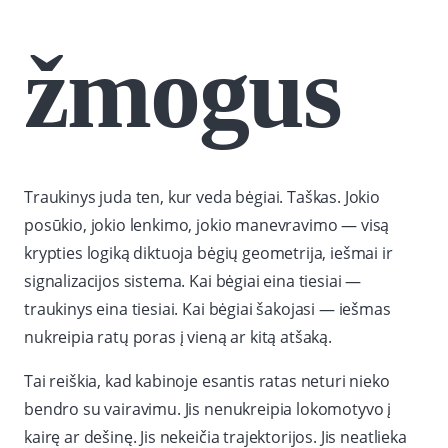
žmogus
Traukinys juda ten, kur veda bėgiai. Taškas. Jokio
posūkio, jokio lenkimo, jokio manevravimo — visą
krypties logiką diktuoja bėgių geometrija, iešmai ir
signalizacijos sistema. Kai bėgiai eina tiesiai —
traukinys eina tiesiai. Kai bėgiai šakojasi — iešmas
nukreipia ratų poras į vieną ar kitą atšaką.
Tai reiškia, kad kabinoje esantis ratas neturi nieko
bendro su vairavimu. Jis nenukreipia lokomotyvo į
kairę ar dešinę. Jis nekeičia trajektorijos. Jis neatlieka