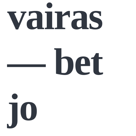
vairas
— bet
jo