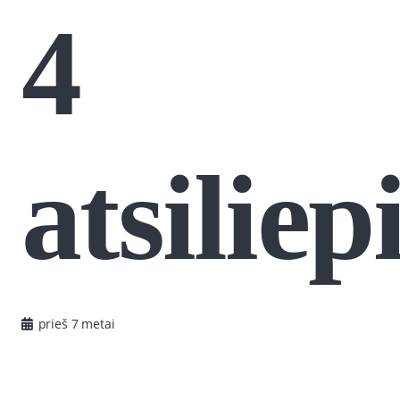
4
atsilie
prieš 7 metai