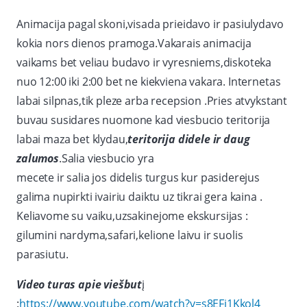
Animacija pagal skoni,visada prieidavo ir pasiulydavo
kokia nors dienos pramoga.Vakarais animacija
vaikams bet veliau budavo ir vyresniems,diskoteka
nuo 12:00 iki 2:00 bet ne kiekviena vakara. Internetas
labai silpnas,tik pleze arba recepsion .Pries atvykstant
buvau susidares nuomone kad viesbucio teritorija
labai maza bet klydau,
teritorija didele ir daug
zalumos
.Salia viesbucio yra
mecete ir salia jos didelis turgus kur pasiderejus
galima nupirkti ivairiu daiktu uz tikrai gera kaina .
Keliavome su vaiku,uzsakinejome ekskursijas :
gilumini nardyma,safari,kelione laivu ir suolis
parasiutu.
Video turas apie viešbut
į
:
https://www.youtube.com/watch?v=s8EFi1Kkol4