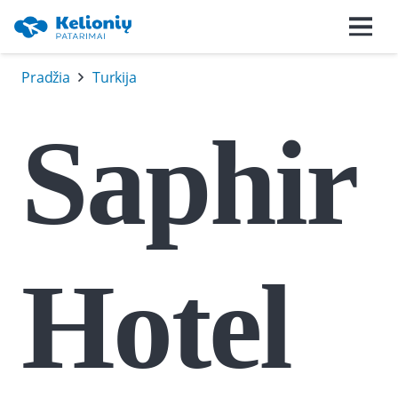
Pradžia
Turkija
Saphir
Hotel