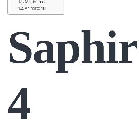
Maitinimas
Animatoriai
Saphir
4