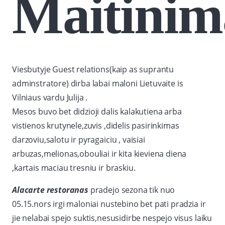
Maitinim
Viesbutyje Guest relations(kaip as suprantu
adminstratore) dirba labai maloni Lietuvaite is
Vilniaus vardu Julija .
Mesos buvo bet didzioji dalis kalakutiena arba
vistienos krutynele,zuvis ,didelis pasirinkimas
darzoviu,salotu ir pyragaiciu , vaisiai
arbuzas,melionas,obouliai ir kita kieviena diena
,kartais maciau tresniu ir braskiu.
Alacarte restoranas
pradejo sezona tik nuo
05.15.nors irgi maloniai nustebino bet pati pradzia ir
jie nelabai spejo suktis,nesusidirbe nespejo visus laiku