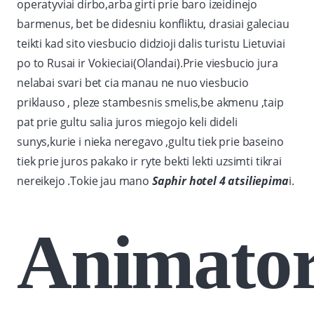
operatyviai dirbo,arba girti prie baro izeidinejo
barmenus, bet be didesniu konfliktu, drasiai galeciau
teikti kad sito viesbucio didzioji dalis turistu Lietuviai
po to Rusai ir Vokieciai(Olandai).Prie viesbucio jura
nelabai svari bet cia manau ne nuo viesbucio
priklauso , pleze stambesnis smelis,be akmenu ,taip
pat prie gultu salia juros miegojo keli dideli
sunys,kurie i nieka neregavo ,gultu tiek prie baseino
tiek prie juros pakako ir ryte bekti lekti uzsimti tikrai
nereikejo .Tokie jau mano
Saphir hotel 4 atsiliepima
i.
Animator