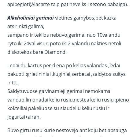
apibegioti(Alacarte taip pat neveiks i sezono pabaiga).
Alkoholiniai gerimai
vietines gamybos,bet kazka
atsirinkti galima,
sampano ir tekilos nebuvo,gerimai nuo 10valandu
ryto iki 24val visur, poto iki 2 valandu nakties netoli
diskotekos bare Diamond.
Ledai du kartus per diena po kelias valandas ,ledai
pakuoti :grietininiai ,kuginiai,serbetai ,saldytos sultys
ir ttt.
Saldytuvuose gaivinamieji gerimai nemokamai
vanduo,limonadai keliu rusiu,nestea keliu rusiu ,pieno
kokteiliai pakeliuose su siaudeliu keliu rusiu ir
jogurtai+airan.
Buvo girtu rusu kurie nestovejo ant koju bet apsauga