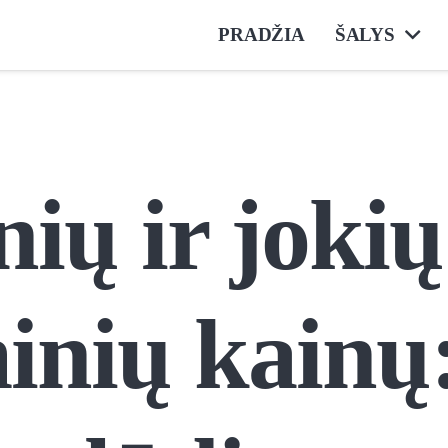
PRADŽIA
ŠALYS
ių ir jokių
nių kainų: