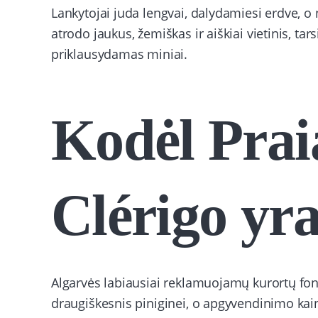
Lankytojai juda lengvai, dalydamiesi erdve, o
atrodo jaukus, žemiškas ir aiškiai vietinis, tars
priklausydamas miniai.
Kodėl Pra
Clérigo yra
Algarvės labiausiai reklamuojamų kurortų fon
draugiškesnis piniginei, o apgyvendinimo kai