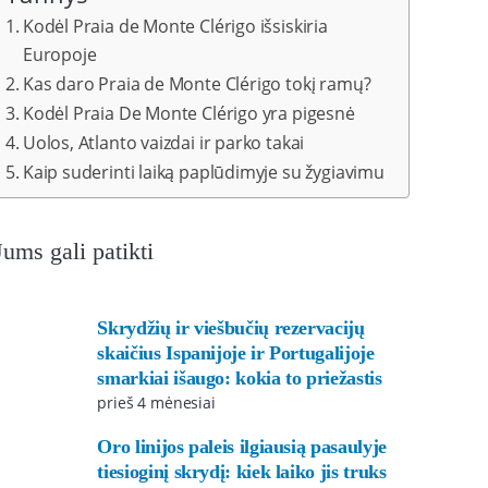
Kodėl Praia de Monte Clérigo išsiskiria
Europoje
Kas daro Praia de Monte Clérigo tokį ramų?
Kodėl Praia De Monte Clérigo yra pigesnė
Uolos, Atlanto vaizdai ir parko takai
Kaip suderinti laiką paplūdimyje su žygiavimu
Jums gali patikti
Skrydžių ir viešbučių rezervacijų
skaičius Ispanijoje ir Portugalijoje
smarkiai išaugo: kokia to priežastis
prieš 4 mėnesiai
Oro linijos paleis ilgiausią pasaulyje
tiesioginį skrydį: kiek laiko jis truks