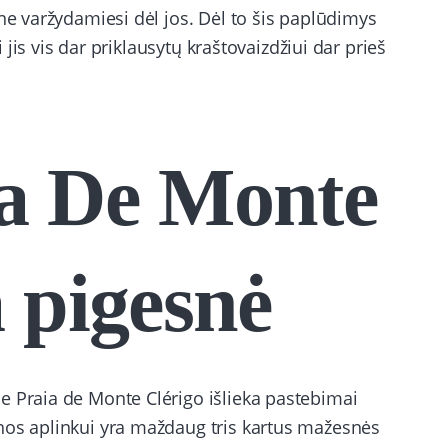
 ne varžydamiesi dėl jos. Dėl to šis paplūdimys
i jis vis dar priklausytų kraštovaizdžiui dar prieš
ia De Monte
 pigesnė
e Praia de Monte Clérigo išlieka pastebimai
nos aplinkui yra maždaug tris kartus mažesnės