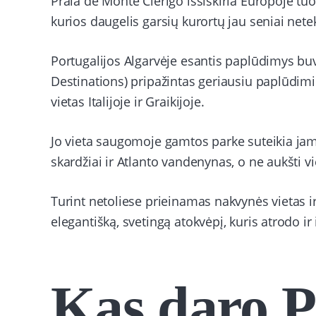
Praia de Monte Clérigo išsiskiria Europoje tuo
kurios daugelis garsių kurortų jau seniai nete
Portugalijos Algarvėje esantis paplūdimys bu
Destinations) pripažintas geriausiu paplūdi
vietas Italijoje ir Graikijoje.
Jo vieta saugomoje gamtos parke suteikia jam 
skardžiai ir Atlanto vandenynas, o ne aukšti vi
Turint netoliese prieinamas nakvynės vietas ir
elegantišką, svetingą atokvėpį, kuris atrodo ir i
Kas daro P