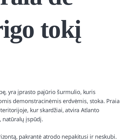
igo tokį
bę, yra įprasto pajūrio šurmulio, kuris
omis demonstracinėmis erdvėmis, stoka. Praia
torijoje, kur skardžiai, atvira Atlanto
 natūralų įspūdį.
izontą, pakrantė atrodo nepakitusi ir neskubi.