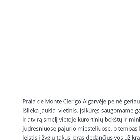
Praia de Monte Clérigo Algarvėje pelnė geriaus
išlieka jaukiai vietinis. Įsikūręs saugomame g
ir atvirą smėlį vietoje kurortinių bokštų ir mi
judresniuose pajūrio miesteliuose, o tempas kv
leistis į žygių takus, prasidedančius vos už kr