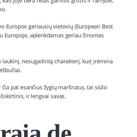
, kad joje dera retas gamtos grožis ir ramybė,
ko.
vo Europos geriausių vietovių (European Best
miu Europoje, aplenkdamas geriau žinomas
laukinį, nesugadintą charakterį, kurį įrėmina
ešbučiai.
 čia pat esančius žygių maršrutus, tai siūlo
šskirtinis, ir lengvai savas.
raia de