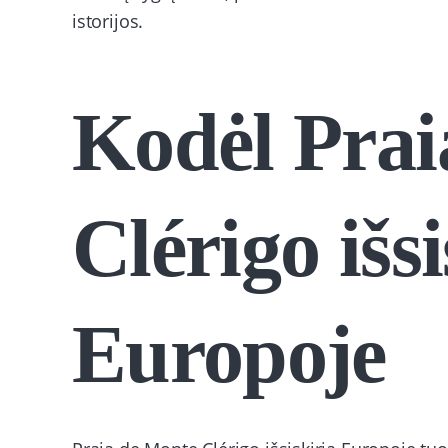
istorijos.
Kodėl Prai
Clérigo išsi
Europoje