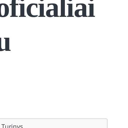
ficialiai
u
Turinys