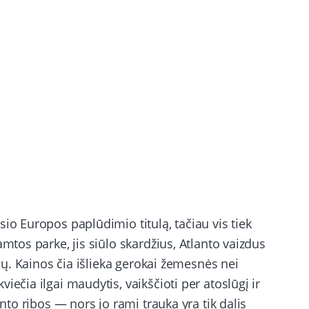
io Europos paplūdimio titulą, tačiau vis tiek
amtos parke, jis siūlo skardžius, Atlanto vaizdus
nių. Kainos čia išlieka gerokai žemesnės nei
iečia ilgai maudytis, vaikščioti per atoslūgį ir
anto ribos — nors jo rami trauka yra tik dalis