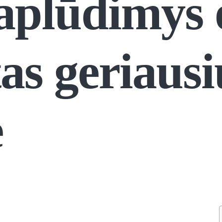
aplūdimys o
as geriausi
e