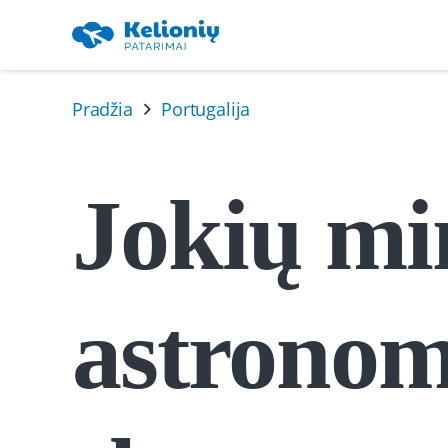
Pradžia
Portugalija
Jokių min
astronomi