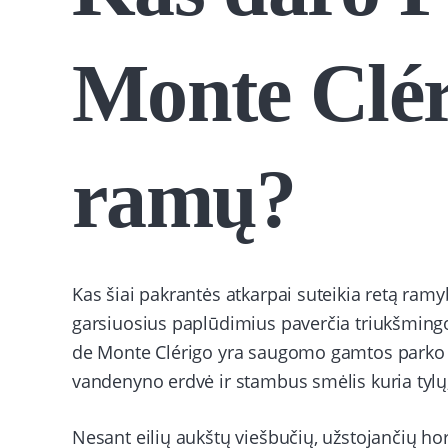
Monte Clér
ramų?
Kas šiai pakrantės atkarpai suteikia retą ramy
garsiuosius paplūdimius paverčia triukšming
de Monte Clérigo yra saugomo gamtos parko teri
vandenyno erdvė ir stambus smėlis kuria tylų,
Nesant eilių aukštų viešbučių, užstojančių hor