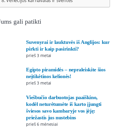
Venecijos karnavalas ir šventės
Jums gali patikti
Suvenyrai ir lauktuvės iš Anglijos: kur
pirkti ir kaip pasirinkti?
prieš 3 metai
Egipto piramidės – nepraleiskite šios
neįtikėtinos kelionės!
prieš 3 metai
Viešbučio darbuotojas paaiškino,
kodėl neturėtumėte iš karto įjungti
šviesos savo kambaryje vos įėję:
priežastis jus nustebins
prieš 6 mėnesiai