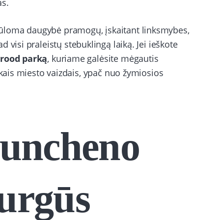
as.
ūloma daugybė pramogų, įskaitant linksmybes,
kad visi praleistų stebuklingą laiką. Jei ieškote
rood parką
, kuriame galėsite mėgautis
škais miesto vaizdais, ypač nuo žymiosios
iuncheno
turgūs