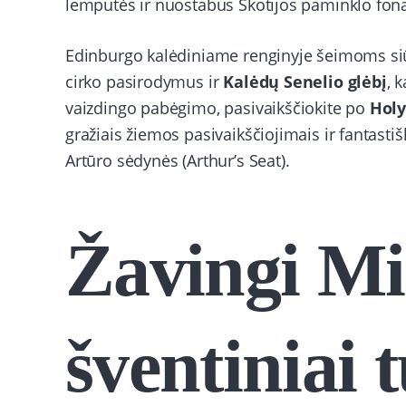
lemputės ir nuostabus Škotijos paminklo fon
Edinburgo kalėdiniame renginyje šeimoms si
cirko pasirodymus ir
Kalėdų Senelio glėbį
, 
vaizdingo pabėgimo, pasivaikščiokite po
Holy
gražiais žiemos pasivaikščiojimais ir fantasti
Artūro sėdynės (Arthur’s Seat).
Žavingi M
šventiniai 