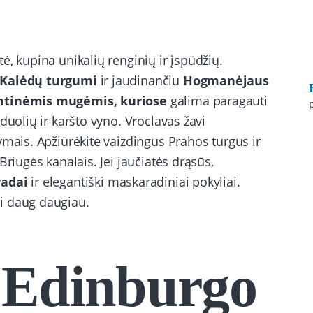
, kupina unikalių renginių ir įspūdžių.
 Kalėdų turgumi
ir jaudinančiu
Hogmanėjaus
ntinėmis mugėmis, kuriose
galima paragauti
duolių ir karšto vyno. Vroclavas žavi
ymais. Apžiūrėkite vaizdingus Prahos turgus ir
Briugės kanalais. Jei jaučiatės drąsūs,
radai
ir elegantiški maskaradiniai pokyliai.
i daug daugiau.
 Edinburgo