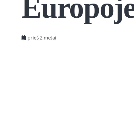
Europoj
prieš 2 metai