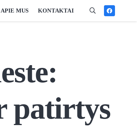
APIE MUS
KONTAKTAI
este:
r patirtys