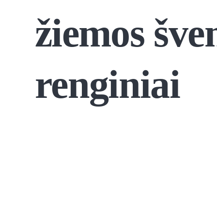
žiemos šve
renginiai