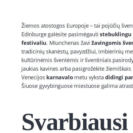
Žiemos atostogos Europoje – tai pojūčių šventė
Edinburge galėsite pasimėgauti
stebuklingu
festivaliu
. Miunchenas žavi
žavingomis šve
tradicinių skanėstų, pavyzdžiui, imbierinių me
kultūrinėmis šventėmis ir šventiniais pasirod
jaukias kavines arba pasigrožėkite žiemiškais 
Venecijos
karnavalo
metu vyksta
didingi pa
Šiuose gyvybinguose miestuose galima atrast
Svarbiausi