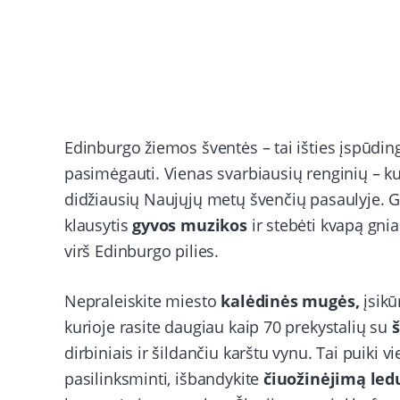
Edinburgo žiemos šventės – tai išties įspūdin
pasimėgauti. Vienas svarbiausių renginių – ku
didžiausių Naujųjų metų švenčių pasaulyje. G
klausytis
gyvos muzikos
ir stebėti kvapą gni
virš Edinburgo pilies.
Nepraleiskite miesto
kalėdinės mugės,
įsikū
kurioje rasite daugiau kaip 70 prekystalių su
š
dirbiniais ir šildančiu karštu vynu. Tai puiki vi
pasilinksminti, išbandykite
čiuožinėjimą led