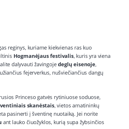
gas reginys, kuriame kiekvienas ras kuo
ltinis
Hogmanėjaus festivalis
, kuris yra viena
alite dalyvauti žavingoje
deglų eisenoje
,
aužiančius fejerverkus, nušviečiančius dangų
rusios Princeso gatvės rytiniuose soduose,
ventiniais skanėstais
, vietos amatininkų
eta pasinerti į šventinę nuotaiką. Jei norite
u
ant lauko čiuožyklos, kurią supa žybsinčios