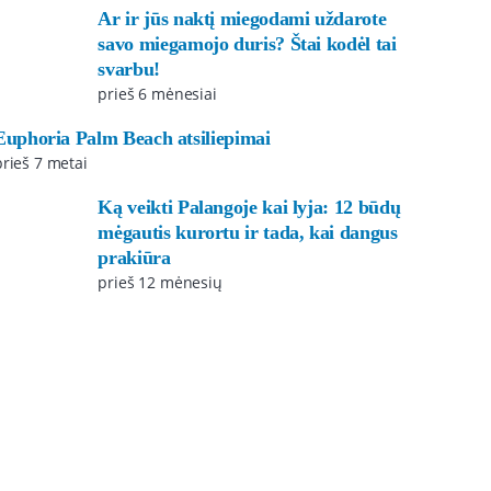
Ar ir jūs naktį miegodami uždarote
savo miegamojo duris? Štai kodėl tai
svarbu!
prieš 6 mėnesiai
Euphoria Palm Beach atsiliepimai
prieš 7 metai
Ką veikti Palangoje kai lyja: 12 būdų
mėgautis kurortu ir tada, kai dangus
prakiūra
prieš 12 mėnesių