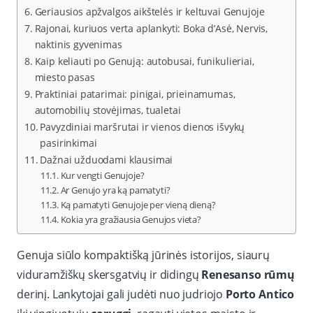
Geriausios apžvalgos aikštelės ir keltuvai Genujoje
Rajonai, kuriuos verta aplankyti: Boka d’Asė, Nervis,
naktinis gyvenimas
Kaip keliauti po Genują: autobusai, funikulieriai,
miesto pasas
Praktiniai patarimai: pinigai, prieinamumas,
automobilių stovėjimas, tualetai
Pavyzdiniai maršrutai ir vienos dienos išvykų
pasirinkimai
Dažnai užduodami klausimai
Kur vengti Genujoje?
Ar Genujo yra ką pamatyti?
Ką pamatyti Genujoje per vieną dieną?
Kokia yra gražiausia Genujos vieta?
Genuja siūlo kompaktišką jūrinės istorijos, siaurų
viduramžiškų skersgatvių ir didingų
Renesanso rūmų
derinį. Lankytojai gali judėti nuo judriojo
Porto Antico