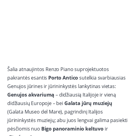
Šalia atnaujintos Renzo Piano suprojektuotos
pakrantės esantis
Porto Antico
sutelkia svarbiausias
Genujos jūrines ir jūrininkystės lankytinas vietas:
Genujos akvariumą
– didžiausią Italijoje ir vieną
didžiausių Europoje – bei
Galata jūrų muziejų
(Galata Museo del Mare), pagrindinį Italijos
jūrininkystės muziejų; abu juos lengvai galima pasiekti
pėsčiomis nuo
Bigo panoraminio keltuvo
ir