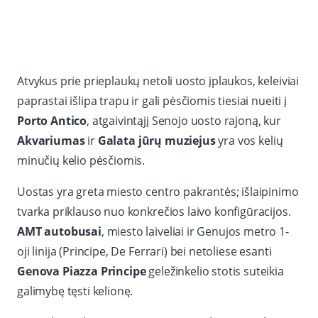
Atvykus prie prieplaukų netoli uosto įplaukos, keleiviai
paprastai išlipa trapu ir gali pėsčiomis tiesiai nueiti į
Porto Antico
, atgaivintąjį Senojo uosto rajoną, kur
Akvariumas
ir
Galata jūrų muziejus
yra vos kelių
minučių kelio pėsčiomis.
Uostas yra greta miesto centro pakrantės; išlaipinimo
tvarka priklauso nuo konkrečios laivo konfigūracijos.
AMT autobusai
, miesto laiveliai ir Genujos metro 1-
oji linija (Principe, De Ferrari) bei netoliese esanti
Genova Piazza Principe
geležinkelio stotis suteikia
galimybę tęsti kelionę.