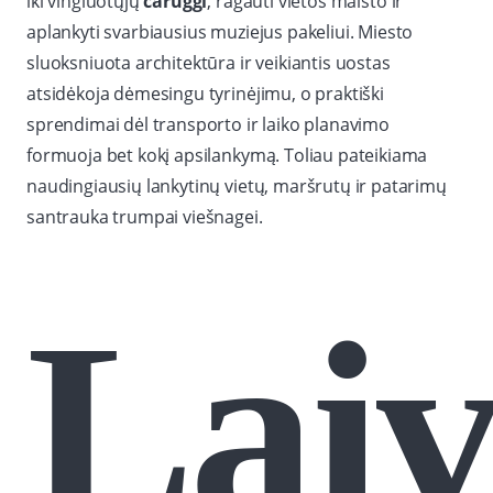
iki vingiuotųjų
caruggi
, ragauti vietos maisto ir
aplankyti svarbiausius muziejus pakeliui. Miesto
sluoksniuota architektūra ir veikiantis uostas
atsidėkoja dėmesingu tyrinėjimu, o praktiški
sprendimai dėl transporto ir laiko planavimo
formuoja bet kokį apsilankymą. Toliau pateikiama
naudingiausių lankytinų vietų, maršrutų ir patarimų
santrauka trumpai viešnagei.
Lai