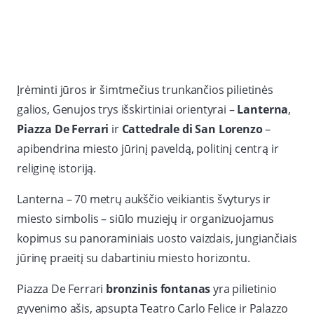
Įrėminti jūros ir šimtmečius trunkančios pilietinės
galios, Genujos trys išskirtiniai orientyrai –
Lanterna
,
Piazza De Ferrari
ir
Cattedrale di San Lorenzo
–
apibendrina miesto jūrinį paveldą, politinį centrą ir
religinę istoriją.
Lanterna – 70 metrų aukščio veikiantis švyturys ir
miesto simbolis – siūlo muziejų ir organizuojamus
kopimus su panoraminiais uosto vaizdais, jungiančiais
jūrinę praeitį su dabartiniu miesto horizontu.
Piazza De Ferrari
bronzinis fontanas
yra pilietinio
gyvenimo ašis, apsupta Teatro Carlo Felice ir Palazzo