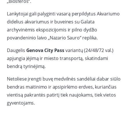
„Biosferos“.
Lankytojai gali palyginti vasarą perpildytus Akvariumo
didelius akvariumus ir buveines su Galata
archyvinėmis ekspozicijomis ir pilno dydžio
povandeninio laivo „Nazario Sauro“ replika.
Daugelis
Genova City Pass
variantų (24/48/72 val.)
apjungia įėjimą ir miesto transportą, skatindami
bendrą tyrinėjimą.
Netoliese įrengti buvę medvilnės sandėliai dabar siūlo
bendras maitinimo ir apsipirkimo erdves, kuriančias
vientisą pakrantės patirtį tiek naujokams, tiek vietos
gyventojams.