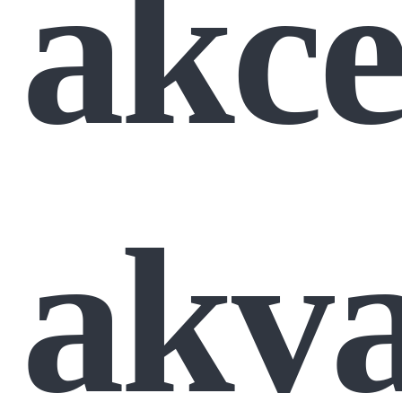
akce
akv