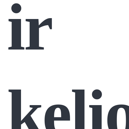
ir
keli