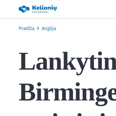
Pradžia
Anglija
Lankytin
Birminge