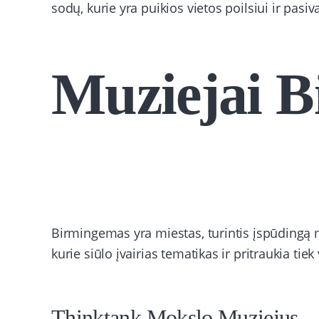
sodų, kurie yra puikios vietos poilsiui ir pasiv
Muziejai 
Birmingemas yra miestas, turintis įspūdingą 
kurie siūlo įvairias tematikas ir pritraukia tiek 
Thinktank Mokslo Muziejus