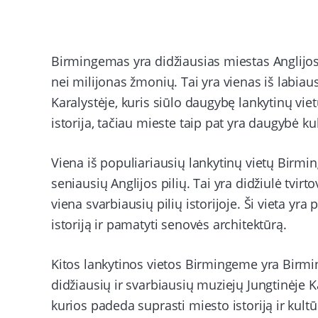
Birmingemas yra didžiausias miestas Anglijo
nei milijonas žmonių. Tai yra vienas iš labiau
Karalystėje, kuris siūlo daugybę lankytinų v
istorija, tačiau mieste taip pat yra daugybė kult
Viena iš populiariausių lankytinų vietų Birmi
seniausių Anglijos pilių. Tai yra didžiulė tvirt
viena svarbiausių pilių istorijoje. Ši vieta yr
istoriją ir pamatyti senovės architektūrą.
Kitos lankytinos vietos Birmingeme yra Birmin
didžiausių ir svarbiausių muziejų Jungtinėje 
kurios padeda suprasti miesto istoriją ir kul