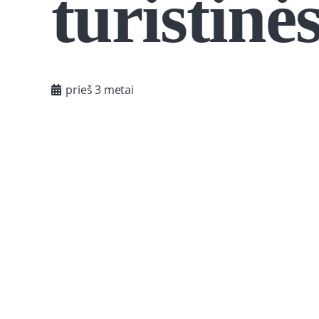
turistinė
prieš 3 metai