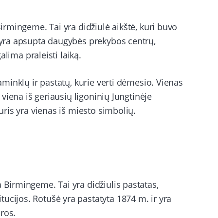
Birmingeme. Tai yra didžiulė aikštė, kuri buvo
ė yra apsupta daugybės prekybos centrų,
galima praleisti laiką.
paminklų ir pastatų, kurie verti dėmesio. Vienas
a viena iš geriausių ligoninių Jungtinėje
kuris yra vienas iš miesto simbolių.
 Birmingeme. Tai yra didžiulis pastatas,
ucijos. Rotušė yra pastatyta 1874 m. ir yra
ros.