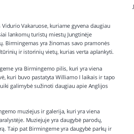
s Vidurio Vakaruose, kuriame gyvena daugiau
siai lankomų turistų miestų Jungtinėje
ietų. Birmingemas yra žinomas savo pramonės
ūrinių ir istorinių vietų, kurias verta aplankyti.
ngeme yra Birmingemo pilis, kuri yra viena
ovė, kuri buvo pastatyta Williamo I laikais ir tapo
a puiki galimybė sužinoti daugiau apie Anglijos
gemo muziejus ir galerija, kuri yra viena
Karalystėje. Muziejuje yra daugybė parodų,
tūrą. Taip pat Birmingeme yra daugybė parkų ir