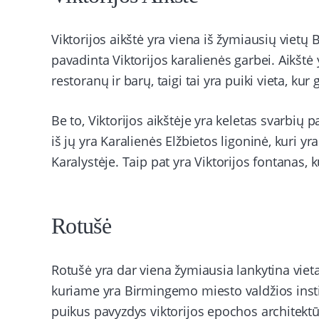
Viktorijos aikštė yra viena iš žymiausių vietų 
pavadinta Viktorijos karalienės garbei. Aikšt
restoranų ir barų, taigi tai yra puiki vieta, kur 
Be to, Viktorijos aikštėje yra keletas svarbių 
iš jų yra Karalienės Elžbietos ligoninė, kuri yr
Karalystėje. Taip pat yra Viktorijos fontanas, 
Rotušė
Rotušė yra dar viena žymiausia lankytina vieta
kuriame yra Birmingemo miesto valdžios instit
puikus pavyzdys viktorijos epochos architektū