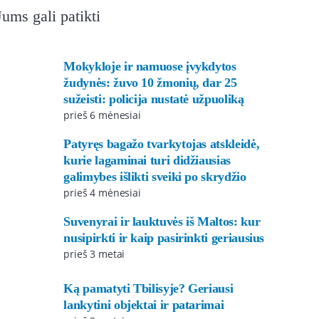
Jums gali patikti
Mokykloje ir namuose įvykdytos
žudynės: žuvo 10 žmonių, dar 25
sužeisti: policija nustatė užpuoliką
prieš 6 mėnesiai
Patyręs bagažo tvarkytojas atskleidė,
kurie lagaminai turi didžiausias
galimybes išlikti sveiki po skrydžio
prieš 4 mėnesiai
Suvenyrai ir lauktuvės iš Maltos: kur
nusipirkti ir kaip pasirinkti geriausius
prieš 3 metai
Ką pamatyti Tbilisyje? Geriausi
lankytini objektai ir patarimai