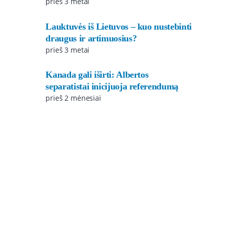
prieš 3 metai
Lauktuvės iš Lietuvos – kuo nustebinti
draugus ir artimuosius?
prieš 3 metai
Kanada gali iširti: Albertos
separatistai inicijuoja referendumą
prieš 2 mėnesiai