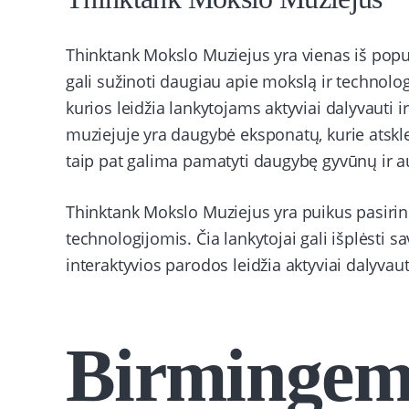
Thinktank Mokslo Muziejus yra vienas iš popu
gali sužinoti daugiau apie mokslą ir technolog
kurios leidžia lankytojams aktyviai dalyvauti ir
muziejuje yra daugybė eksponatų, kurie atskle
taip pat galima pamatyti daugybę gyvūnų ir a
Thinktank Mokslo Muziejus yra puikus pasirin
technologijomis. Čia lankytojai gali išplėsti s
interaktyvios parodos leidžia aktyviai dalyvauti
Birminge