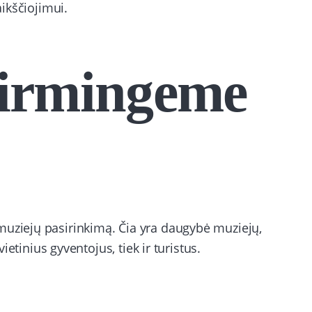
aikščiojimui.
Birmingeme
muziejų pasirinkimą. Čia yra daugybė muziejų,
vietinius gyventojus, tiek ir turistus.