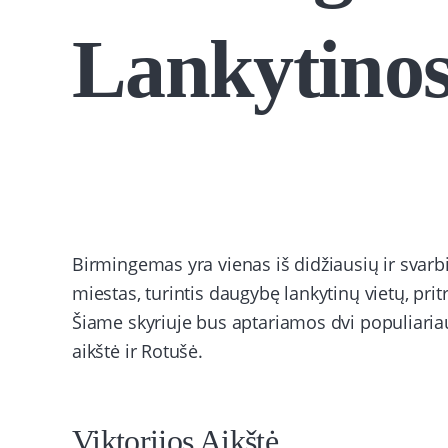
Lankytinos
Birmingemas yra vienas iš didžiausių ir svarbi
miestas, turintis daugybę lankytinų vietų, prit
Šiame skyriuje bus aptariamos dvi populiaria
aikštė ir Rotušė.
Viktorijos Aikštė