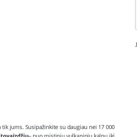
a tik jums. Susipažinkite su daugiau nei 17 000
štovaizdžių
– nuo mistinių vulkaninių kalnų iki