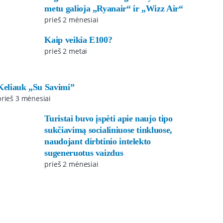
metu galioja „Ryanair“ ir „Wizz Air“
prieš 2 mėnesiai
Kaip veikia E100?
prieš 2 metai
Keliauk „Su Savimi”
prieš 3 mėnesiai
Turistai buvo įspėti apie naujo tipo
sukčiavimą socialiniuose tinkluose,
naudojant dirbtinio intelekto
sugeneruotus vaizdus
prieš 2 mėnesiai