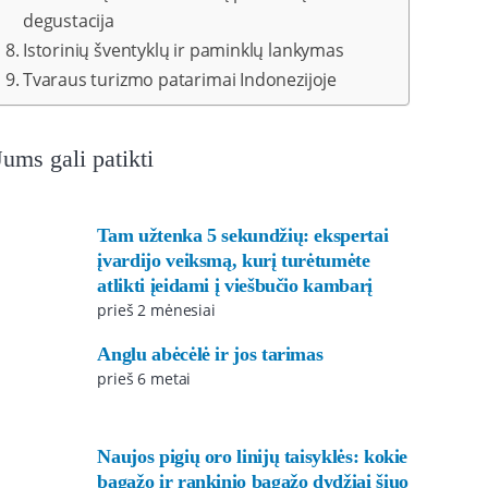
degustacija
Istorinių šventyklų ir paminklų lankymas
Tvaraus turizmo patarimai Indonezijoje
Jums gali patikti
Tam užtenka 5 sekundžių: ekspertai
įvardijo veiksmą, kurį turėtumėte
atlikti įeidami į viešbučio kambarį
prieš 2 mėnesiai
Anglu abėcėlė ir jos tarimas
prieš 6 metai
Naujos pigių oro linijų taisyklės: kokie
bagažo ir rankinio bagažo dydžiai šiuo