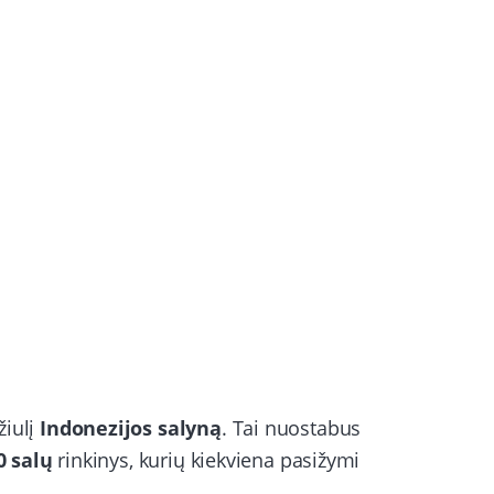
žiulį
Indonezijos salyną
. Tai nuostabus
0 salų
rinkinys, kurių kiekviena pasižymi