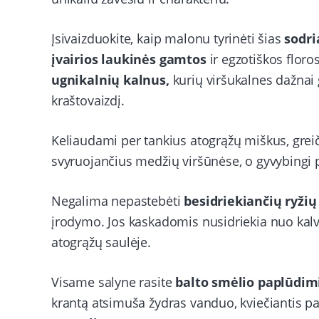
Įsivaizduokite, kaip malonu tyrinėti šias
sodri
įvairios laukinės gamtos
ir egzotiškos floro
ugnikalnių kalnus,
kurių viršukalnes dažnai
kraštovaizdį.
Keliaudami per tankius atogrąžų miškus, grei
svyruojančius medžių viršūnėse, o gyvybingi
Negalima nepastebėti
besidriekiančių ryžių
įrodymo. Jos kaskadomis nusidriekia nuo kalvų
atogrąžų saulėje.
Visame salyne rasite
balto smėlio paplūdimi
krantą atsimuša žydras vanduo, kviečiantis pas