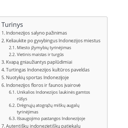
Turinys
Indonezijos salyno pažinimas
Keliaukite po gyvybingus Indonezijos miestus
Miesto įžymybių tyrinėjimas
Vietinis maistas ir turgūs
Kvapą gniaužiantys paplūdimiai
Turtingas Indonezijos kultūros paveldas
Nuotykių sportas Indonezijoje
Indonezijos floros ir faunos įvairovė
Unikalios Indonezijos laukinės gamtos
rūšys
Drėgnųjų atogrąžų miškų augalų
tyrinėjimas
Išsaugojimo pastangos Indonezijoje
Autentiškų indonezietiškų patiekalų