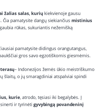
ai žalias salas, kurių
kiekvienoje gausu
s. Čia pamatysite dangų siekiančius
mistinius
 gaubia rūkas, sukuriantis nežemišką
čiausiai pamatysite didingus orangutangus,
 paukščiai gros savo egzotiškomis giesmėmis.
 terasų
– Indonezijos žemės ūkio meistriškumo
 šlaitų, o jų smaragdiniai atspalviai spindi
us, kurie
, atrodo, tęsiasi iki begalybės. Į
inerti ir tyrinėti
gyvybingą povandeninį