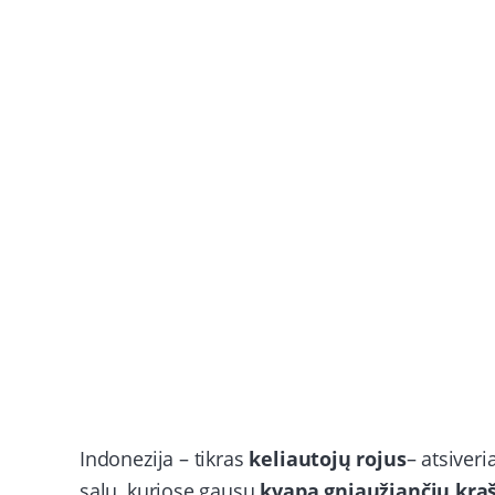
Indonezija – tikras
keliautojų rojus
– atsiveri
salų, kuriose gausu
kvapą gniaužiančių kra