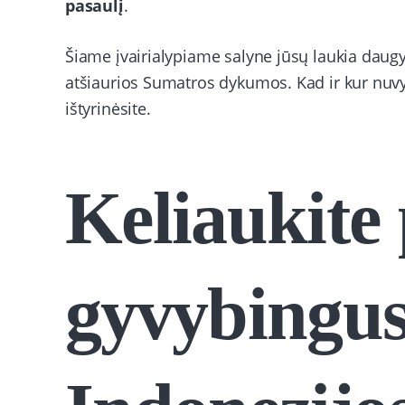
pasaulį
.
Šiame įvairialypiame salyne jūsų laukia daugy
atšiaurios Sumatros dykumos. Kad ir kur nuvykt
ištyrinėsite.
Keliaukite
gyvybingu