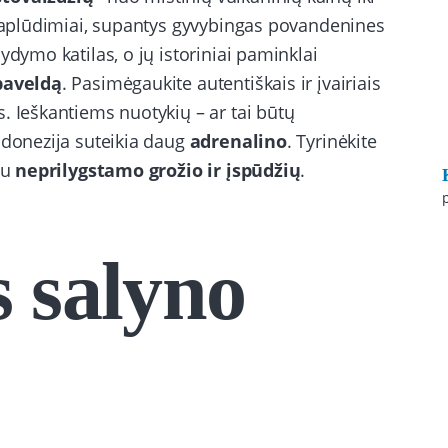
i paplūdimiai, supantys gyvybingas povandenines
ydymo katilas, o jų istoriniai paminklai
 paveldą
. Pasimėgaukite autentiškais ir įvairiais
. Ieškantiems nuotykių – ar tai būtų
ndonezija suteikia daug
adrenalino
. Tyrinėkite
au
neprilygstamo grožio ir įspūdžių
.
s salyno