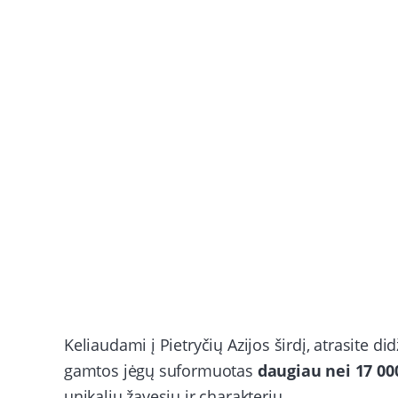
Keliaudami į Pietryčių Azijos širdį, atrasite did
gamtos jėgų suformuotas
daugiau nei 17 00
unikaliu žavesiu ir charakteriu.