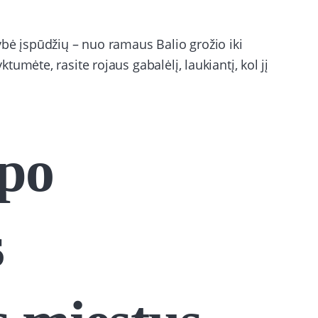
bė įspūdžių – nuo ramaus Balio grožio iki
umėte, rasite rojaus gabalėlį, laukiantį, kol jį
 po
s