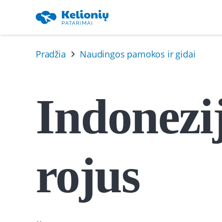
Pradžia
Naudingos pamokos ir gidai
Indonezij
rojus