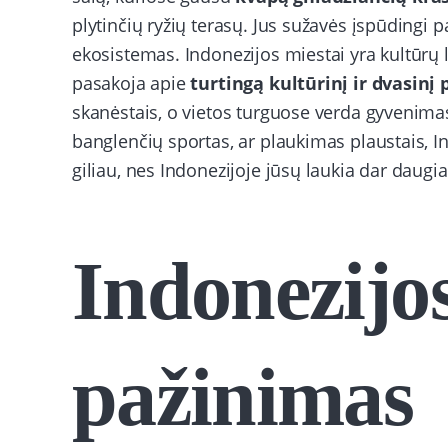
plytinčių ryžių terasų. Jus sužavės įspūding
ekosistemas. Indonezijos miestai yra kultūrų l
pasakoja apie
turtingą kultūrinį ir dvasinį
skanėstais, o vietos turguose verda gyvenimas
banglenčių sportas, ar plaukimas plaustais, I
giliau, nes Indonezijoje jūsų laukia dar daugi
Indonezijo
pažinimas