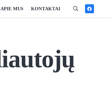
APIE MUS
KONTAKTAI
liautojų