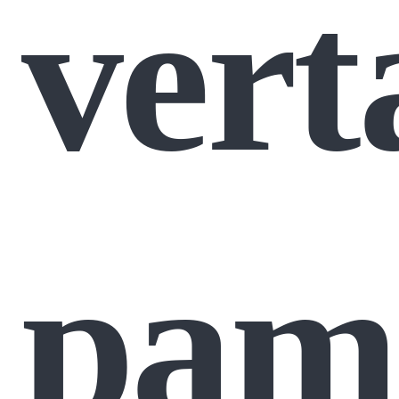
vert
pama