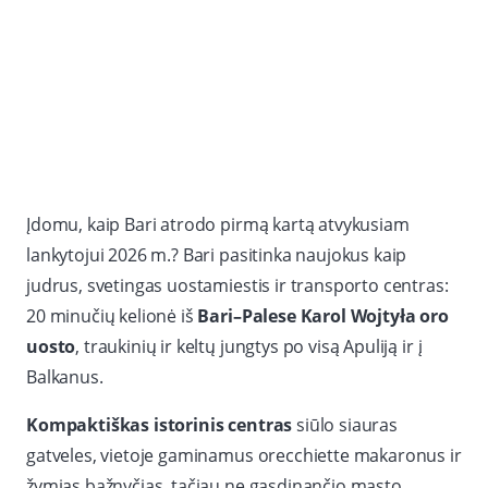
Įdomu, kaip Bari atrodo pirmą kartą atvykusiam
lankytojui 2026 m.? Bari pasitinka naujokus kaip
judrus, svetingas uostamiestis ir transporto centras:
20 minučių kelionė iš
Bari–Palese Karol Wojtyła oro
uosto
, traukinių ir keltų jungtys po visą Apuliją ir į
Balkanus.
Kompaktiškas istorinis centras
siūlo siauras
gatveles, vietoje gaminamus orecchiette makaronus ir
žymias bažnyčias, tačiau ne gąsdinančio masto.