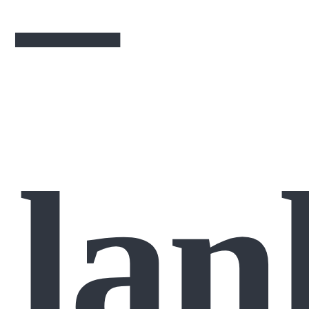
–
lan