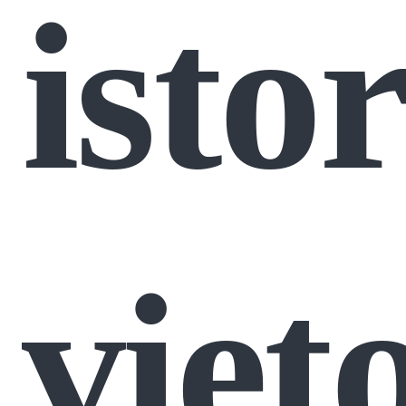
isto
viet