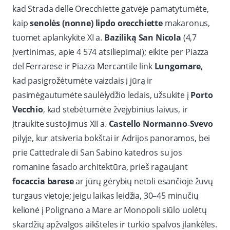
kad Strada delle Orecchiette gatvėje pamatytumėte,
kaip
senolės (nonne) lipdo orecchiette
makaronus,
tuomet aplankykite XI a.
Baziliką San Nicola
(4,7
įvertinimas, apie 4 574 atsiliepimai); eikite per Piazza
del Ferrarese ir Piazza Mercantile link
Lungomare
,
kad pasigrožėtumėte vaizdais į jūrą ir
pasimėgautumėte saulėlydžio ledais, užsukite į
Porto
Vecchio
, kad stebėtumėte žvejybinius laivus, ir
įtraukite sustojimus XII a.
Castello Normanno‑Svevo
pilyje, kur atsiveria bokštai ir Adrijos panoramos, bei
prie Cattedrale di San Sabino katedros su jos
romanine fasado architektūra, prieš ragaujant
focaccia barese
ar jūrų gėrybių netoli esančioje žuvų
turgaus vietoje; jeigu laikas leidžia, 30–45 minučių
kelionė į Polignano a Mare ar Monopoli siūlo uolėtų
skardžių apžvalgos aikšteles ir turkio spalvos įlankėles.