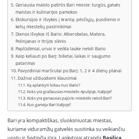
Geriausia maisto patirtis Bari mieste: turgūs, gatvės
maistas ir kulinarijos pamokos
Ekskursijos ir išvykos į krantą: pėsčiųjų, pusdienio ir
kelių miestelių pasirinkimai
Dienos išvykos iš Bario: Alberobelas, Matera,
Polinjanas ir Itrijos slėnis
Paplūdimiai, urvai ir veikla lauke netoli Bario
Kaip keliauti po Barį: bilietai, laikas ir saugumo
patarimai
Pavyzdiniai maršrutai po Barį: 1, 2 ir 4 dienų planai
Dažnai užduodami klausimai
Ką aplankyti toliau nuo Bario?
Koks yra gražiausias miestelis Apulijoje, Italijoje?
Koks yra geriausias pajūrio miestelis netoli Bari?
Kuo garsėja Bari Italijoje?
Bari yra kompaktiškas, sluoksniuotas miestas,
kuriame viduramžių gatvelės susitinka su veikiančiu
uostu ir švytinčia jūra. Lankytojai atranda
Basilica