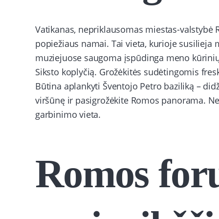
Vatikanas, nepriklausomas miestas-valstybė Ro
popiežiaus namai. Tai vieta, kurioje susilieja
muziejuose saugoma įspūdinga meno kūrinių k
Siksto koplyčią. Grožėkitės sudėtingomis fres
Būtina aplankyti Šventojo Petro baziliką – did
viršūnę ir pasigrožėkite Romos panorama. Nepa
garbinimo vieta.
Romos for