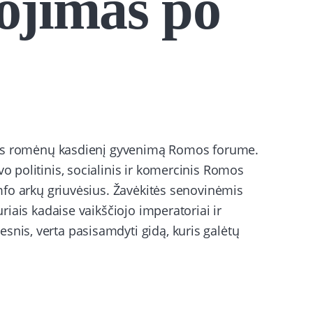
iojimas po
enovės romėnų kasdienį gyvenimą Romos forume.
vo politinis, socialinis ir komercinis Romos
iumfo arkų griuvėsius. Žavėkitės senovinėmis
uriais kadaise vaikščiojo imperatoriai ir
snis, verta pasisamdyti gidą, kuris galėtų