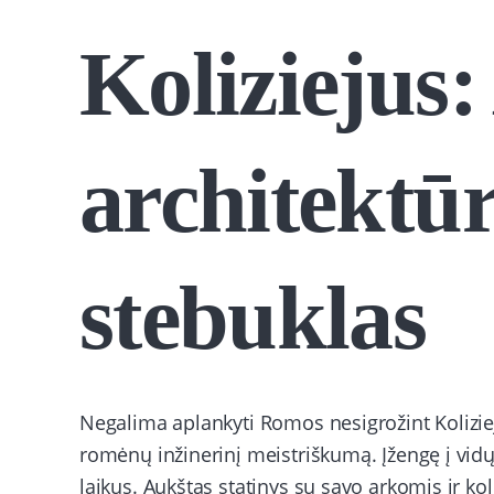
Koliziejus:
architektū
stebuklas
Negalima aplankyti Romos nesigrožint Kolizieja
romėnų inžinerinį meistriškumą. Įžengę į vidų 
laikus. Aukštas statinys su savo arkomis ir k