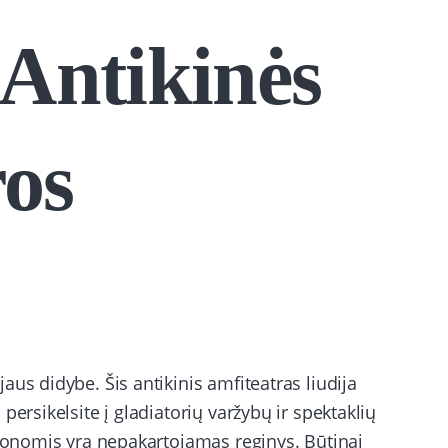
 Antikinės
ros
us didybe. Šis antikinis amfiteatras liudija
persikelsite į gladiatorių varžybų ir spektaklių
olonomis yra nepakartojamas reginys. Būtinai