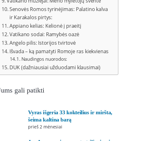
Vatikano muziejai: Meno mylėtojų šventė
Senovės Romos tyrinėjimas: Palatino kalva
ir Karakalos pirtys:
Appiano kelias: Kelionė į praeitį
Vatikano sodai: Ramybės oazė
Angelo pilis: Istorijos tvirtovė
Išvada – ką pamatyti Romoje ras kiekvienas
Naudingos nuorodos:
DUK (dažniausiai užduodami klausimai)
Jums gali patikti
Vyras išgeria 33 kokteilius ir miršta,
šeima kaltina barą
prieš 2 mėnesiai