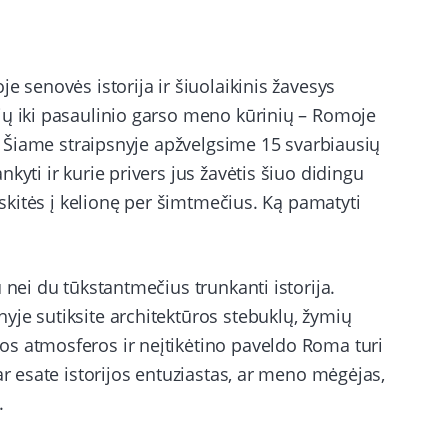
e senovės istorija ir šiuolaikinis žavesys
ių iki pasaulinio garso meno kūrinių – Romoje
ų. Šiame straipsnyje apžvelgsime 15 svarbiausių
kyti ir kurie privers jus žavėtis šiuo didingu
eiskitės į kelionę per šimtmečius. Ką pamatyti
 nei du tūkstantmečius trunkanti istorija.
yje sutiksite architektūros stebuklų, žymių
s atmosferos ir neįtikėtino paveldo Roma turi
ar esate istorijos entuziastas, ar meno mėgėjas,
.