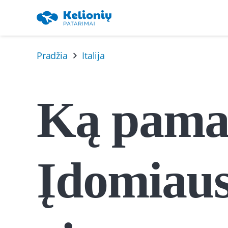
Pradžia
Italija
Ką pamat
Įdomiaus