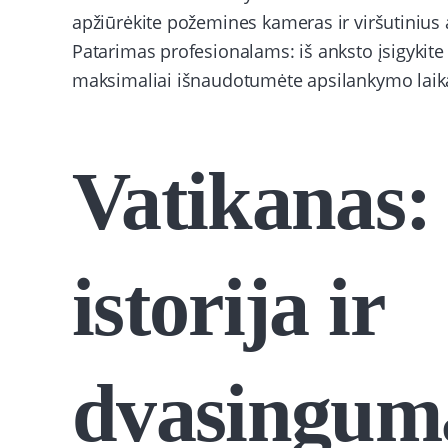
apžiūrėkite požemines kameras ir viršutinius a
Patarimas profesionalams: iš anksto įsigykite b
maksimaliai išnaudotumėte apsilankymo laik
Vatikanas:
istorija ir
dvasingum