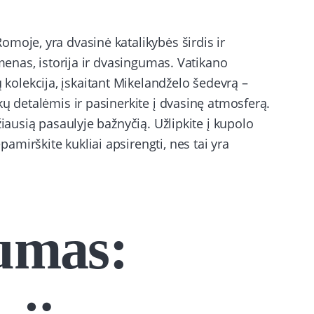
moje, yra dvasinė katalikybės širdis ir
 menas, istorija ir dvasingumas. Vatikano
olekcija, įskaitant Mikelandželo šedevrą –
kų detalėmis ir pasinerkite į dvasinę atmosferą.
žiausią pasaulyje bažnyčią. Užlipkite į kupolo
mirškite kukliai apsirengti, nes tai yra
umas: