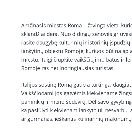
Amžinasis miestas Roma – žavinga vieta, kurioj
sklandžiai dera. Nuo didingų senovės griuvės
rasite daugybę kultūrinių ir istorinių įspūdži
lankytinų objektų Romoje, kuriuos būtina aplan
miestu. Taigi čiupkite vaikščiojimo batus ir l
Romoje ras net įnoringiausias turistas.
Italijos sostinę Romą gaubia turtinga, daugiau
Vaikščiodami jos gatvėmis kiekviename žingsn
paminklų ir meno šedevrų. Dėl savo gyvybingo
ką pasiūlyti kiekvienam lankytojui, nesvarbu, 
ar gurmanas, ieškantis kulinarinių malonumų