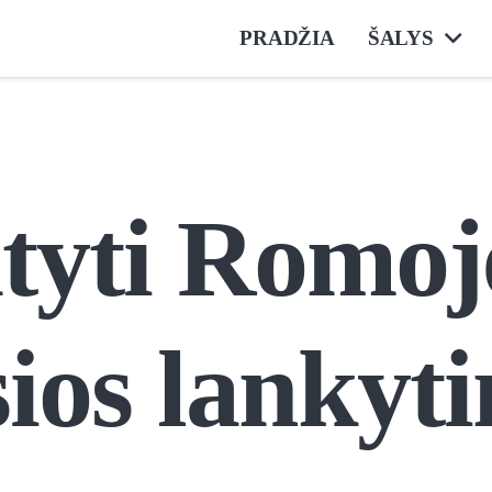
PRADŽIA
ŠALYS
yti Romoj
ios lankyti