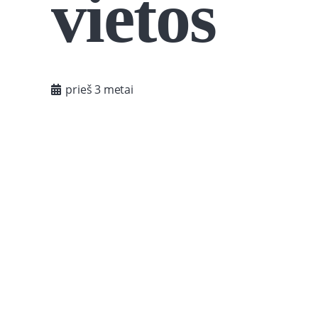
vietos
prieš 3 metai