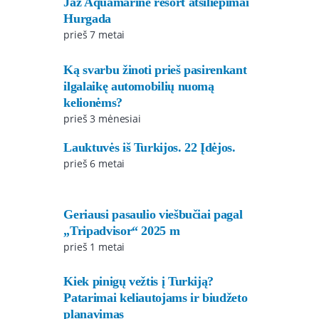
Jaz Aquamarine resort atsiliepimai
Hurgada
prieš 7 metai
Ką svarbu žinoti prieš pasirenkant
ilgalaikę automobilių nuomą
kelionėms?
prieš 3 mėnesiai
Lauktuvės iš Turkijos. 22 Įdėjos.
prieš 6 metai
Geriausi pasaulio viešbučiai pagal
„Tripadvisor“ 2025 m
prieš 1 metai
Kiek pinigų vežtis į Turkiją?
Patarimai keliautojams ir biudžeto
planavimas