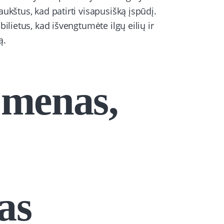
ukštus, kad patirti visapusišką įspūdį.
ilietus, kad išvengtumėte ilgų eilių ir
ą.
 menas,
as