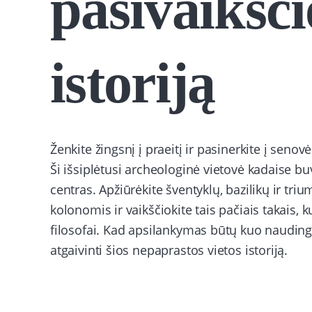
pasivaikšč
istoriją
Ženkite žingsnį į praeitį ir pasinerkite į s
Ši išsiplėtusi archeologinė vietovė kadaise bu
centras. Apžiūrėkite šventyklų, bazilikų ir tr
kolonomis ir vaikščiokite tais pačiais takais, k
filosofai. Kad apsilankymas būtų kuo naudinge
atgaivinti šios nepaprastos vietos istoriją.